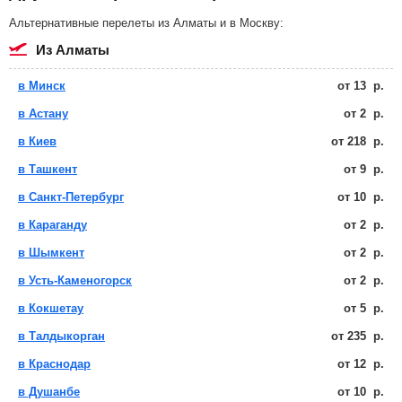
Альтернативные перелеты из Алматы и в Москву:
из Алматы
в Минск
от
13
р.
в Астану
от
2
р.
в Киев
от
218
р.
в Ташкент
от
9
р.
в Санкт-Петербург
от
10
р.
в Караганду
от
2
р.
в Шымкент
от
2
р.
в Усть-Каменогорск
от
2
р.
в Кокшетау
от
5
р.
в Талдыкорган
от
235
р.
в Краснодар
от
12
р.
в Душанбе
от
10
р.