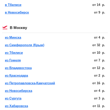
в Тбилиси
от
14
р.
в Новосибирск
от
9
р.
в Москву
из Минска
от
4
р.
из Симферополя (Крым)
от
32
р.
из Тбилиси
от
10
р.
из Гомеля
от
7
р.
из Владивостока
от
12
р.
из Краснодара
от
2
р.
из Петропавловска-Камчатский
от
16
р.
из Новосибирска
от
4
р.
из Сургута
от
3
р.
из Хабаровска
от
11
р.