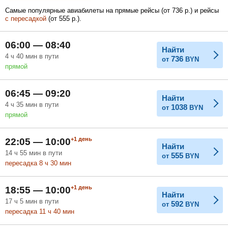
Самые популярные авиабилеты на прямые рейсы (
от
736
р.
) и рейсы
с пересадкой
(
от
555
р.
).
Февраль
Март
Апрель
06:00 — 08:40
Найти
4
ч
40
мин
в пути
736
от
BYN
прямой
Май
Июнь
Июль
06:45 — 09:20
Найти
4
ч
35
мин
в пути
1038
от
BYN
прямой
+1
день
22:05 — 10:00
Найти
14
ч
55
мин
в пути
555
от
BYN
пересадка 8
ч
30
мин
+1
день
18:55 — 10:00
Найти
17
ч
5
мин
в пути
592
от
BYN
пересадка 11
ч
40
мин