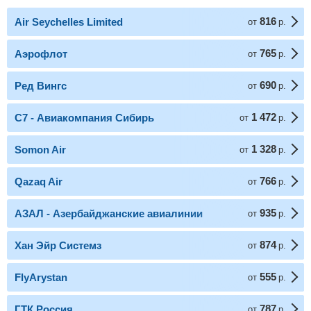
816
Air Seychelles Limited
от
р.
765
Аэрофлот
от
р.
690
Ред Вингс
от
р.
1 472
С7 - Авиакомпания Сибирь
от
р.
1 328
Somon Air
от
р.
766
Qazaq Air
от
р.
935
АЗАЛ - Азербайджанские авиалинии
от
р.
874
Хан Эйр Системз
от
р.
555
FlyArystan
от
р.
787
ГТК Россия
от
р.