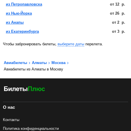
из Петропавловска
от
12
р.
из Нью-Йорка
от
26
р.
из Анапы
от
2
р.
из Екатеринбурга
от
3
р.
Чтобы забронировать билеты,
выберите даты
перелета.
Авиабилеты
Алматы
Москва
Авиабилеты из Алматы в Москву
О нас
Контакты
Политика конфиденциальности