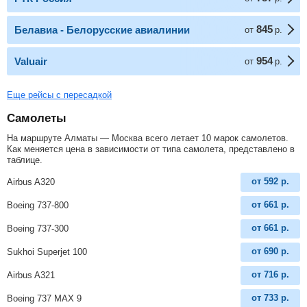
845
Белавиа - Белорусские авиалинии
от
р.
954
Valuair
от
р.
Еще рейсы с пересадкой
Самолеты
На маршруте Алматы — Москва всего летает 10 марок самолетов.
Как меняется цена в зависимости от типа самолета, представлено в
таблице.
от
592
р.
Airbus A320
от
661
р.
Boeing 737-800
от
661
р.
Boeing 737-300
от
690
р.
Sukhoi Superjet 100
от
716
р.
Airbus A321
от
733
р.
Boeing 737 MAX 9