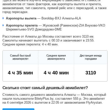
Здесь вы можете изучить информацию о зависимости стоимости
авиабилетов от таких факторов, как аэропорты вылета и прилета,
авиакомпания, тип самолета, прямой рейс или с пересадкой, а также
город пересадки.
Аэропорты вылета
—
Borolday-BXJ
Алматы-ALA
Аэропорты прилета
—
Жуковский (Раменское)-ZIA
Внуково-VKO
Шереметьево-SVO
Домодедово-DME
Расстояние от Алматы до Москвы составляет всего 3110 км.
Самолеты начинают вылетать с 00:10 и заканчивают в 23:55.
Среднее время перелета: 4 ч 40 мин.
Самый быстрый
Среднее время
Дистанция между
авиаперелет
авиаперелета
городами
4 ч 35 мин
4 ч 40 мин
3110
Сколько стоит самый дешевый авиабилет?
Стоимость самого дешевого авиабилета Алматы — Москва, который
нашли пользователи BiletyPlus.by, составляет
555
р
. Это авиабилет
на 4 сентября 2026 с вылетом в 22:05 от авиакомпании FlyArystan.