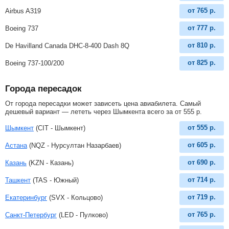
от
765
р.
Airbus A319
от
777
р.
Boeing 737
от
810
р.
De Havilland Canada DHC-8-400 Dash 8Q
от
825
р.
Boeing 737-100/200
Города пересадок
От города пересадки может зависеть цена авиабилета. Самый
дешевый вариант — лететь через Шымкента всего за
от
555
р
.
от
555
р.
Шымкент
(CIT - Шымкент)
от
605
р.
Астана
(NQZ - Нурсултан Назарбаев)
от
690
р.
Казань
(KZN - Казань)
от
714
р.
Ташкент
(TAS - Южный)
от
719
р.
Екатеринбург
(SVX - Кольцово)
от
765
р.
Санкт-Петербург
(LED - Пулково)