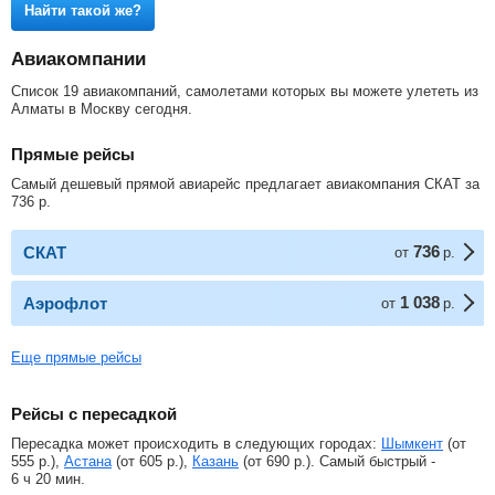
Найти такой же?
Авиакомпании
Список 19 авиакомпаний, самолетами которых вы можете улететь из
Алматы в Москву сегодня.
Прямые рейсы
Самый дешевый прямой авиарейс предлагает авиакомпания СКАТ за
736
р
.
736
СКАТ
от
р.
1 038
Аэрофлот
от
р.
Еще прямые рейсы
Рейсы с пересадкой
Пересадка может происходить в следующих городах:
Шымкент
(от
555
р.
),
Астана
(от
605
р.
),
Казань
(от
690
р.
). Самый быстрый -
6 ч 20 мин.