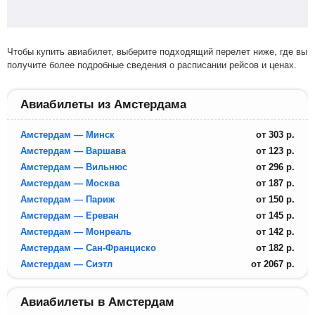
Чтобы купить авиабилет, выберите подходящий перелет ниже, где вы
получите более подробные сведения о расписании рейсов и ценах.
Авиабилеты из Амстердама
Амстердам — Минск
от
303
р.
Амстердам — Варшава
от
123
р.
Амстердам — Вильнюс
от
296
р.
Амстердам — Москва
от
187
р.
Амстердам — Париж
от
150
р.
Амстердам — Ереван
от
145
р.
Амстердам — Монреаль
от
142
р.
Амстердам — Сан-Франциско
от
182
р.
Амстердам — Сиэтл
от
2067
р.
Авиабилеты в Амстердам