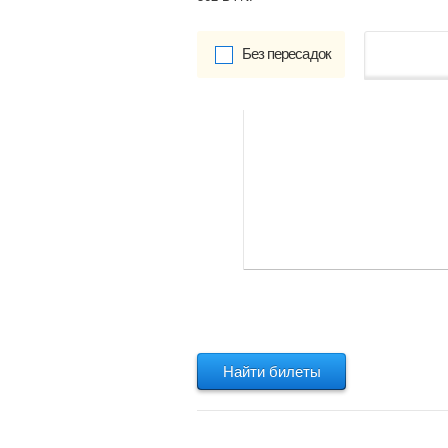
Без пересадок
от
Обратно:
указать
Найти билеты
Найти билеты