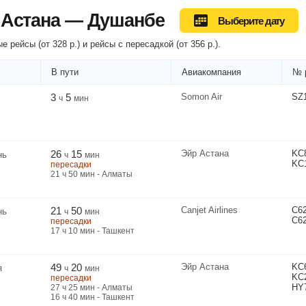
 Астана — Душанбе
Выберите дату
е рейсы (
от
328
р.
) и рейсы
с пересадкой
(
от
356
р.
).
В пути
Авиакомпания
№ 
3
5
Somon Air
SZ
ч
мин
26
15
Эйр Астана
KC
нь
ч
мин
KC
пересадки
21
ч
50
мин
- Алматы
21
50
Canjet Airlines
C6
нь
ч
мин
C6
пересадки
17
ч
10
мин
- Ташкент
49
20
Эйр Астана
KC
я
ч
мин
KC
пересадки
HY
27
ч
25
мин
- Алматы
16
ч
40
мин
- Ташкент