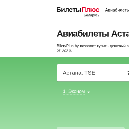
Авиабилет
Авиабилеты Аст
BiletyPlus.by позволит купить дешевый 
от
328
р
.
1
, Эконом