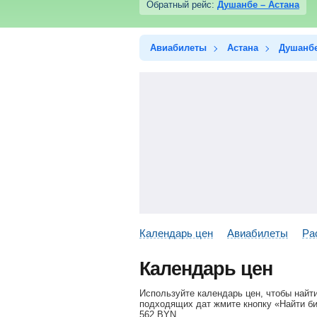
Обратный рейс:
Душанбе – Астана
Авиабилеты
Астана
Душанб
Календарь цен
Авиабилеты
Ра
Календарь цен
Используйте календарь цен, чтобы найт
подходящих дат жмите кнопку «Найти би
562
BYN
.