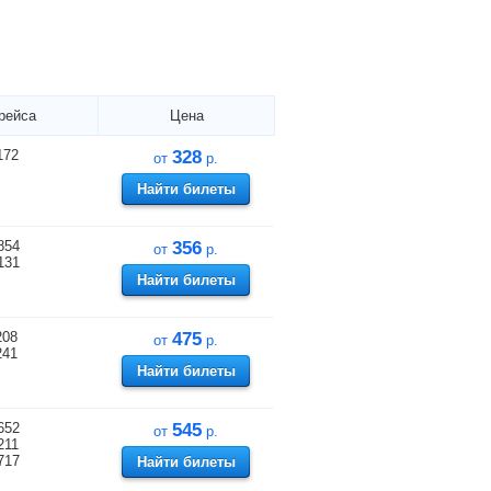
рейса
Цена
172
328
от
р.
Найти билеты
854
356
от
р.
131
Найти билеты
208
475
от
р.
241
Найти билеты
652
545
от
р.
211
717
Найти билеты