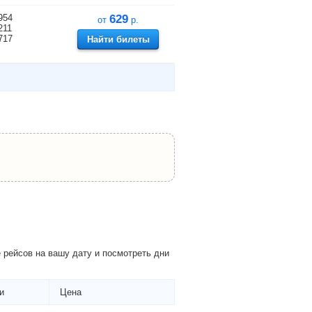
954
629
от
р.
211
717
Найти билеты
рейсов на вашу дату и посмотреть дни
и
Цена