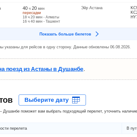
40
20
Эйр Астана
KC
я
ч
мин
KC
пересадки
HY
18
ч
20
мин
- Алматы
16
ч
40
мин
- Ташкент
Показать больше билетов
ы указаны для рейсов в одну сторону. Данные обновлены 06.08.2026.
на поезд из Астаны в Душанбе
.
тов
 Душанбе поможет вам выбрать подходящий перелет, уточнить наличие 
ости перелета
В пут