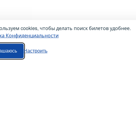
льзуем cookies, чтобы делать поиск билетов удобнее.
ка Конфиденциальности
ашаюсь
Настроить
Наши сервисы
Авиабилеты
Маршрутки
Ж/Д Билеты
Попутки
Электрички
Автобусы