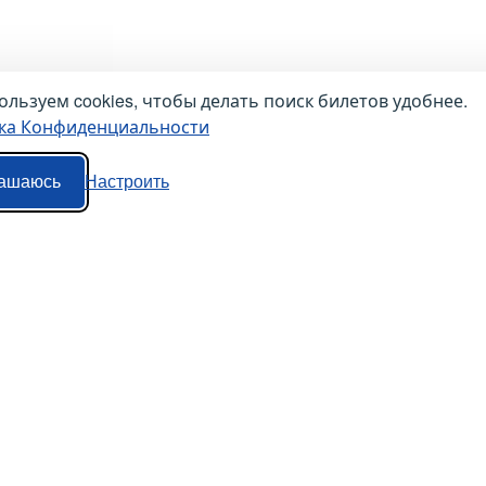
льзуем cookies, чтобы делать поиск билетов удобнее.
ка Конфиденциальности
ашаюсь
Настроить
Наши сервисы
Авиабилеты
Маршрутки
Ж/Д Билеты
Попутки
Электрички
Автобусы