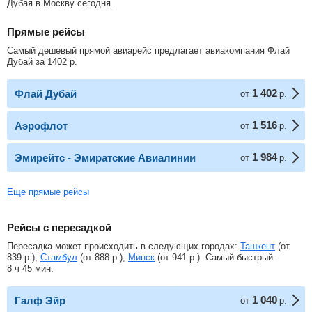
Дубая в Москву сегодня.
Прямые рейсы
Самый дешевый прямой авиарейс предлагает авиакомпания Флай
Дубай за
1402
р
.
1 402
Флай Дубай
от
р.
1 516
Аэрофлот
от
р.
1 984
Эмирейтс - Эмиратские Авиалинии
от
р.
Еще прямые рейсы
Рейсы с пересадкой
Пересадка может происходить в следующих городах:
Ташкент
(от
839
р.
),
Стамбул
(от
888
р.
),
Минск
(от
941
р.
). Самый быстрый -
8 ч 45 мин.
1 040
Галф Эйр
от
р.