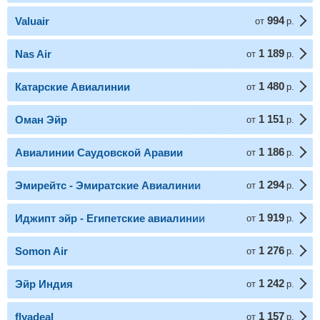
994
Valuair
от
р.
1 189
Nas Air
от
р.
1 480
Катарские Авиалинии
от
р.
1 151
Оман Эйр
от
р.
1 186
Авиалинии Саудовской Аравии
от
р.
1 294
Эмирейтс - Эмиратские Авиалинии
от
р.
1 919
Иджипт эйр - Египетские авиалинии
от
р.
1 276
Somon Air
от
р.
1 242
Эйр Индия
от
р.
1 157
flyadeal
от
р.