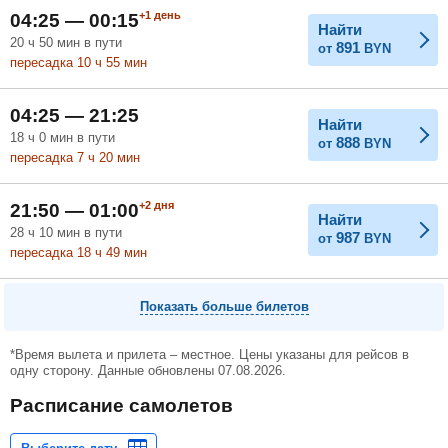
+1
день
04:25 — 00:15
Найти
20
ч
50
мин
в пути
891
от
BYN
пересадка 10
ч
55
мин
04:25 — 21:25
Найти
18
ч
0
мин
в пути
888
от
BYN
пересадка 7
ч
20
мин
+2
дня
21:50 — 01:00
Найти
28
ч
10
мин
в пути
987
от
BYN
пересадка 18
ч
49
мин
Показать больше билетов
*Время вылета и прилета – местное. Цены указаны для рейсов в
одну сторону. Данные обновлены 07.08.2026.
Расписание самолетов