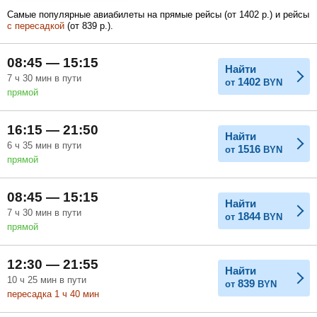
Самые популярные авиабилеты на прямые рейсы (
от
1402
р.
) и рейсы
с пересадкой
(
от
839
р.
).
Февраль
Март
Апрель
08:45 — 15:15
Найти
7
ч
30
мин
в пути
1402
от
BYN
прямой
Май
Июнь
Июль
16:15 — 21:50
Найти
6
ч
35
мин
в пути
1516
от
BYN
прямой
08:45 — 15:15
Найти
7
ч
30
мин
в пути
1844
от
BYN
прямой
12:30 — 21:55
Найти
10
ч
25
мин
в пути
839
от
BYN
пересадка 1
ч
40
мин