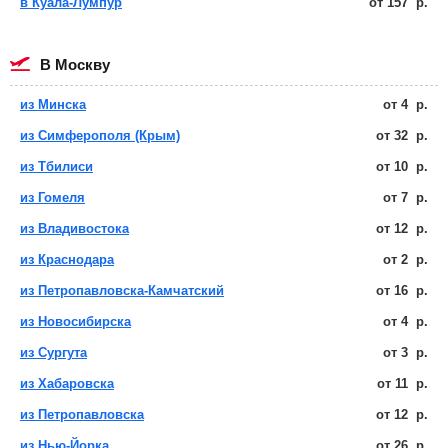
в Куала-Лумпур
от
157
р.
в Москву
из Минска
от
4
р.
из Симферополя (Крым)
от
32
р.
из Тбилиси
от
10
р.
из Гомеля
от
7
р.
из Владивостока
от
12
р.
из Краснодара
от
2
р.
из Петропавловска-Камчатский
от
16
р.
из Новосибирска
от
4
р.
из Сургута
от
3
р.
из Хабаровска
от
11
р.
из Петропавловска
от
12
р.
из Нью-Йорка
от
26
р.