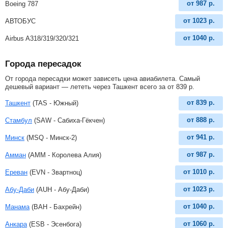
от
987
р.
Boeing 787
от
1023
р.
АВТОБУС
от
1040
р.
Airbus A318/319/320/321
Города пересадок
От города пересадки может зависеть цена авиабилета. Самый
дешевый вариант — лететь через Ташкент всего за
от
839
р
.
от
839
р.
Ташкент
(TAS - Южный)
от
888
р.
Стамбул
(SAW - Сабиха-Гёкчен)
от
941
р.
Минск
(MSQ - Минск-2)
от
987
р.
Амман
(AMM - Королева Алия)
от
1010
р.
Ереван
(EVN - Звартноц)
от
1023
р.
Абу-Даби
(AUH - Абу-Даби)
от
1040
р.
Манама
(BAH - Бахрейн)
от
1060
р.
Анкара
(ESB - Эсенбога)