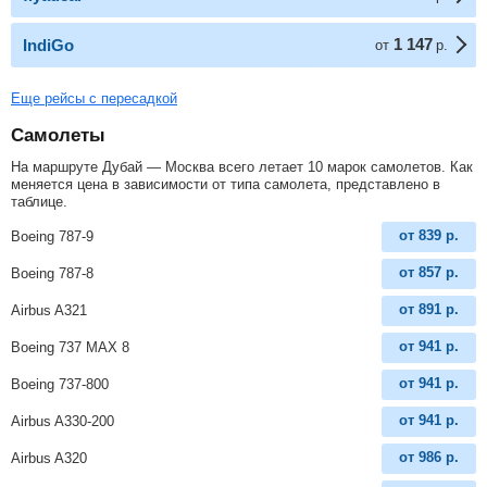
1 147
IndiGo
от
р.
Еще рейсы с пересадкой
Самолеты
На маршруте Дубай — Москва всего летает 10 марок самолетов. Как
меняется цена в зависимости от типа самолета, представлено в
таблице.
от
839
р.
Boeing 787-9
от
857
р.
Boeing 787-8
от
891
р.
Airbus A321
от
941
р.
Boeing 737 MAX 8
от
941
р.
Boeing 737-800
от
941
р.
Airbus A330-200
от
986
р.
Airbus A320