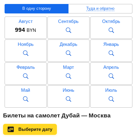
В одну сторону
Туда и обратно
Август
Сентябрь
Октябрь
994
BYN
Ноябрь
Декабрь
Январь
Февраль
Март
Апрель
Май
Июнь
Июль
Август
Сентябрь
Октябрь
Билеты на самолет Дубай — Москва
1 642
BYN
Выберите дату
Ноябрь
Декабрь
Январь