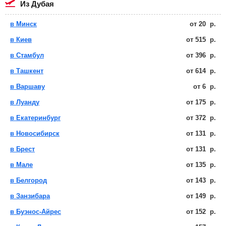
из Дубая
в Минск
от
20
р.
в Киев
от
515
р.
в Стамбул
от
396
р.
в Ташкент
от
614
р.
в Варшаву
от
6
р.
в Луанду
от
175
р.
в Екатеринбург
от
372
р.
в Новосибирск
от
131
р.
в Брест
от
131
р.
в Мале
от
135
р.
в Белгород
от
143
р.
в Занзибара
от
149
р.
в Буэнос-Айрес
от
152
р.