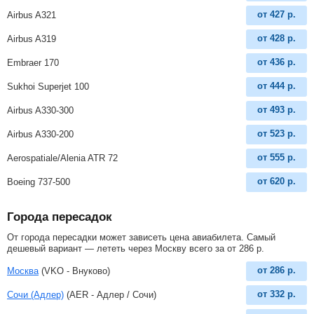
от
427
р.
Airbus A321
от
428
р.
Airbus A319
от
436
р.
Embraer 170
от
444
р.
Sukhoi Superjet 100
от
493
р.
Airbus A330-300
от
523
р.
Airbus A330-200
от
555
р.
Aerospatiale/Alenia ATR 72
от
620
р.
Boeing 737-500
Города пересадок
От города пересадки может зависеть цена авиабилета. Самый
дешевый вариант — лететь через Москву всего за
от
286
р
.
от
286
р.
Москва
(VKO - Внуково)
от
332
р.
Сочи (Адлер)
(AER - Адлер / Сочи)