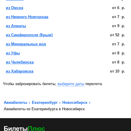
из Омска
от
6
р.
из Нижнего Новгорода
от
7
р.
из Алматы
от
9
р.
из Симферополя (Крым)
от
52
р.
из Минеральных вод
от
7
р.
из Уфы
от
8
р.
из Челябинска
от
8
р.
из Хабаровска
от
10
р.
Чтобы забронировать билеты,
выберите даты
перелета.
Авиабилеты
Екатеринбург
Новосибирск
Авиабилеты из Екатеринбурга в Новосибирск