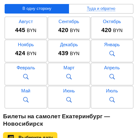
В одну сторону
Туда и обратно
Август
Сентябрь
Октябрь
445
420
420
BYN
BYN
BYN
Ноябрь
Декабрь
Январь
424
439
BYN
BYN
Февраль
Март
Апрель
Май
Июнь
Июль
Август
Сентябрь
Октябрь
Билеты на самолет Екатеринбург —
892
BYN
Новосибирск
Ноябрь
Декабрь
Январь
Выберите дату