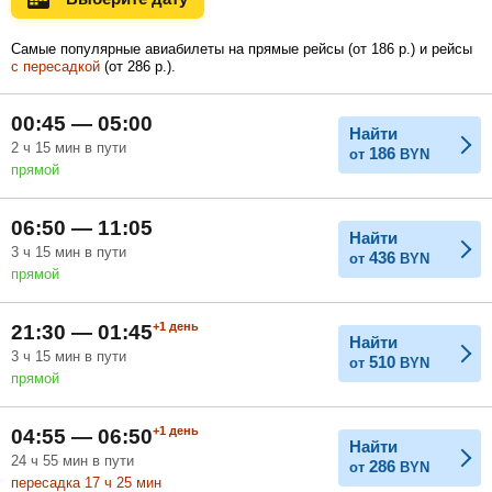
Самые популярные авиабилеты на прямые рейсы (
от
186
р.
) и рейсы
с пересадкой
(
от
286
р.
).
Февраль
Март
Апрель
00:45 — 05:00
Найти
2
ч
15
мин
в пути
186
от
BYN
Май
Июнь
Июль
прямой
06:50 — 11:05
Найти
3
ч
15
мин
в пути
436
от
BYN
прямой
+1
день
21:30 — 01:45
Найти
3
ч
15
мин
в пути
510
от
BYN
прямой
+1
день
04:55 — 06:50
Найти
24
ч
55
мин
в пути
286
от
BYN
пересадка 17
ч
25
мин