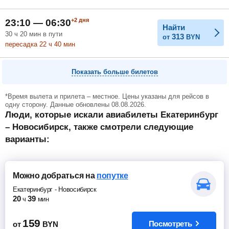
+2
дня
23:10 — 06:30
Найти
30
ч
20
мин
в пути
313
от
BYN
пересадка 22
ч
40
мин
Показать больше билетов
*Время вылета и прилета – местное. Цены указаны для рейсов в
одну сторону. Данные обновлены 08.08.2026.
Люди, которые искали авиабилеты Екатеринбург
– Новосибирск, также смотрели следующие
варианты:
Можно добраться
на
попутке
Екатеринбург
-
Новосибирск
20
39
ч
мин
159
Посмотреть
от
BYN