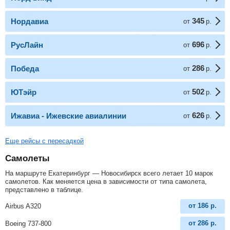
345
Нордавиа
от
р.
696
РусЛайн
от
р.
286
Победа
от
р.
502
ЮТэйр
от
р.
626
Ижавиа - Ижевские авиалинии
от
р.
Еще рейсы с пересадкой
Самолеты
На маршруте Екатеринбург — Новосибирск всего летает 10 марок
самолетов. Как меняется цена в зависимости от типа самолета,
представлено в таблице.
от
186
р.
Airbus A320
от
286
р.
Boeing 737-800