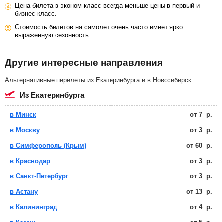
Цена билета в эконом-класс всегда меньше цены в первый и
бизнес-класс.
Стоимость билетов на самолет очень часто имеет ярко
выраженную сезонность.
Другие интересные направления
Альтернативные перелеты из Екатеринбурга и в Новосибирск:
из Екатеринбурга
в Минск
от
7
р.
в Москву
от
3
р.
в Симферополь (Крым)
от
60
р.
в Краснодар
от
3
р.
в Санкт-Петербург
от
3
р.
в Астану
от
13
р.
в Калининград
от
4
р.