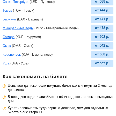
от
368
р.
Санкт-Петербург
(LED - Пулково)
от
444
р.
Томск
(TOF - Томск)
от
471
р.
Барнаул
(BAX - Барнаул)
от
478
р.
Минеральные воды
(MRV - Минеральные Воды)
от
502
р.
Самара
(KUF - Курумоч)
от
542
р.
Омск
(OMS - Омск)
от
550
р.
Красноярск
(KJA - Емельяново)
от
555
р.
Уфа
(UFA - Уфа)
Как сэкономить на билете
Цены всегда ниже, если покупать билет как минимум за 2 месяца
до вылета.
В середине недели авиабилеты обычно дешевле, чем в выходные
дни.
Купить авиабилеты туда обратно дешевле, чем два отдельных
билета в обе стороны.