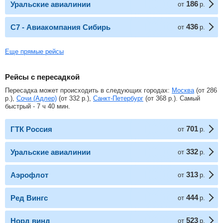
186
Уральские авиалинии
от
р.
436
С7 - Авиакомпания Сибирь
от
р.
Еще прямые рейсы
Рейсы с пересадкой
Пересадка может происходить в следующих городах:
Москва
(от
286
р.
),
Сочи (Адлер)
(от
332
р.
),
Санкт-Петербург
(от
368
р.
). Самый
быстрый - 7 ч 40 мин.
701
ГТК Россия
от
р.
332
Уральские авиалинии
от
р.
313
Аэрофлот
от
р.
444
Ред Вингс
от
р.
523
Норд винд
от
р.