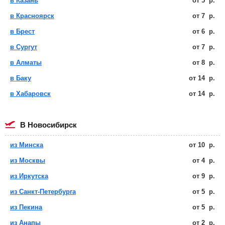
в Казань
от
5
р.
в Красноярск
от
7
р.
в Брест
от
6
р.
в Сургут
от
7
р.
в Алматы
от
8
р.
в Баку
от
14
р.
в Хабаровск
от
14
р.
в Новосибирск
из Минска
от
10
р.
из Москвы
от
4
р.
из Иркутска
от
9
р.
из Санкт-Петербурга
от
5
р.
из Пекина
от
5
р.
из Анапы
от
2
р.