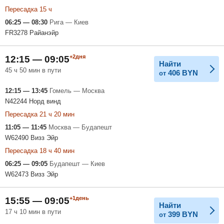
Пересадка 15 ч
06:25 — 08:30
Рига — Киев
FR3278 Райанэйр
+2дня
12:15 — 09:05
Найти
45 ч 50 мин в пути
406
BYN
от
12:15 — 13:45
Гомель — Москва
N42244 Норд винд
Пересадка 21 ч 20 мин
11:05 — 11:45
Москва — Будапешт
W62490 Визз Эйр
Пересадка 18 ч 40 мин
06:25 — 09:05
Будапешт — Киев
W62473 Визз Эйр
+1день
15:55 — 09:05
Найти
17 ч 10 мин в пути
399
BYN
от