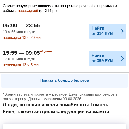
Самые популярные авиабилеты на прямые рейсы (нет прямых) и
рейсы
с пересадкой
(
от
314
р.
).
Февраль
Март
Апрель
05:00 — 23:55
Найти
19
ч
55
мин
в пути
314
от
BYN
пересадка 13
ч
20
мин
Май
Июнь
Июль
+1
день
15:55 — 09:05
Найти
17
ч
10
мин
в пути
399
от
BYN
пересадка 13
ч
5
мин
Показать больше билетов
*Время вылета и прилета – местное. Цены указаны для рейсов в
одну сторону. Данные обновлены 09.08.2026.
Люди, которые искали авиабилеты Гомель –
Киев, также смотрели следующие варианты: