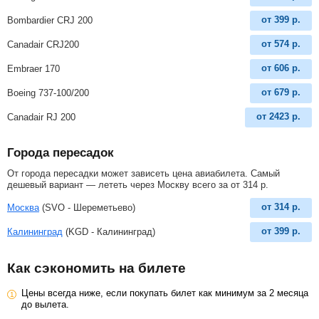
от
399
р.
Bombardier CRJ 200
от
574
р.
Canadair CRJ200
от
606
р.
Embraer 170
от
679
р.
Boeing 737-100/200
от
2423
р.
Canadair RJ 200
Города пересадок
От города пересадки может зависеть цена авиабилета. Самый
дешевый вариант — лететь через Москву всего за
от
314
р
.
от
314
р.
Москва
(SVO - Шереметьево)
от
399
р.
Калининград
(KGD - Калининград)
Как сэкономить на билете
Цены всегда ниже, если покупать билет как минимум за 2 месяца
до вылета.