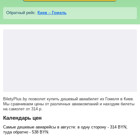
Обратный рейс:
Киев – Гомель
BiletyPlus.by позволит купить дешевый авиабилет из Гомеля в Киев.
Мы сравниваем цены от различных авиакомпаний и находим билеты
на самолет
от
314
р
.
Календарь цен
Самые дешевые авиарейсы в августе: в одну сторону -
314
BYN
,
туда обратно -
538
BYN
.