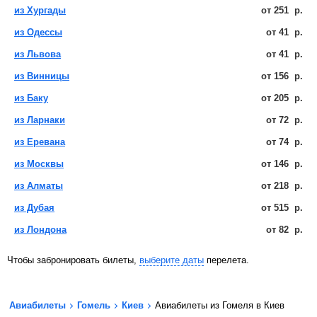
из Хургады
от
251
р.
из Одессы
от
41
р.
из Львова
от
41
р.
из Винницы
от
156
р.
из Баку
от
205
р.
из Ларнаки
от
72
р.
из Еревана
от
74
р.
из Москвы
от
146
р.
из Алматы
от
218
р.
из Дубая
от
515
р.
из Лондона
от
82
р.
Чтобы забронировать билеты,
выберите даты
перелета.
Авиабилеты
Гомель
Киев
Авиабилеты из Гомеля в Киев