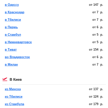
в Одессу
от
147
р.
в Краснодар
от
7
р.
в Тбилиси
от
7
р.
в Пермь
от
6
р.
в Стамбул
от
5
р.
в Нижневартовск
от
5
р.
в Тиват
от
154
р.
во Владивосток
от
6
р.
в Милан
от
7
р.
в Киев
из Минска
от
137
р.
из Тбилиси
от
124
р.
из Стамбула
от
179
р.