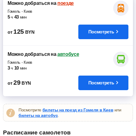
Можно добраться
на
поезде
Гомель
-
Киев
5
43
ч
мин
125
Посмотреть
от
BYN
Можно добраться
на
автобусе
Гомель
-
Киев
3
10
ч
мин
29
Посмотреть
от
BYN
Посмотрите
билеты на поезд из Гомеля в Киев
или
билеты на автобус
.
Расписание самолетов