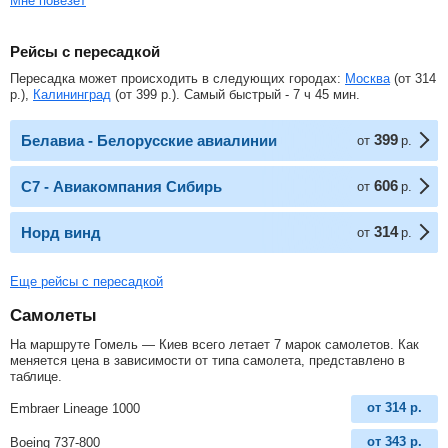
Мне повезет
Рейсы с пересадкой
Пересадка может происходить в следующих городах:
Москва
(от
314
р.
),
Калининград
(от
399
р.
). Самый быстрый - 7 ч 45 мин.
399
Белавиа - Белорусские авиалинии
от
р.
606
С7 - Авиакомпания Сибирь
от
р.
314
Норд винд
от
р.
Еще рейсы с пересадкой
Самолеты
На маршруте Гомель — Киев всего летает 7 марок самолетов. Как
меняется цена в зависимости от типа самолета, представлено в
таблице.
от
314
р.
Embraer Lineage 1000
от
343
р.
Boeing 737-800