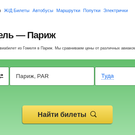
ы
Ж/Д Билеты
Автобусы
Маршрутки
Попутки
Электрички
ель — Париж
авиабилет из Гомеля в Париж.
Мы сравниваем цены от различных авиако
Туда
Найти билеты