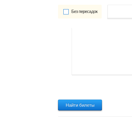
Без пересадок
от
Обратно:
указать
Найти билеты
Найти билеты