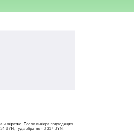
да и обратно. После выбора подходящих
934
BYN
, туда обратно -
3 317
BYN
.