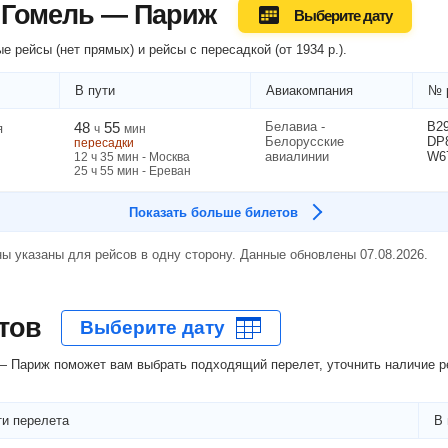
 Гомель — Париж
Выберите дату
е рейсы (нет прямых) и рейсы
с пересадкой
(
от
1934
р.
).
В пути
Авиакомпания
№ 
48
55
Белавиа -
B2
я
ч
мин
Белорусские
DP
пересадки
авиалинии
W6
12
ч
35
мин
- Москва
25
ч
55
мин
- Ереван
Показать больше билетов
ы указаны для рейсов в одну сторону. Данные обновлены 07.08.2026.
тов
 Париж поможет вам выбрать подходящий перелет, уточнить наличие ре
и перелета
В 