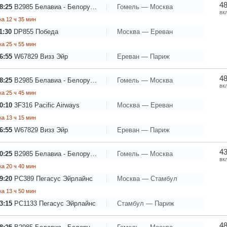
48
8:25
B2985
Белавиа - Белорусские авиалинии
Гомель — Москва
вк
а 12 ч 35 мин
1:30
DP855
Победа
Москва — Ереван
а 25 ч 55 мин
6:55
W67829
Визз Эйр
Ереван — Париж
48
8:25
B2985
Белавиа - Белорусские авиалинии
Гомель — Москва
вк
а 25 ч 45 мин
0:10
3F316
Pacific Airways
Москва — Ереван
а 13 ч 15 мин
6:55
W67829
Визз Эйр
Ереван — Париж
43
0:25
B2985
Белавиа - Белорусские авиалинии
Гомель — Москва
вк
а 20 ч 40 мин
9:20
PC389
Пегасус Эйрлайнс
Москва — Стамбул
а 13 ч 50 мин
3:15
PC1133
Пегасус Эйрлайнс
Стамбул — Париж
48