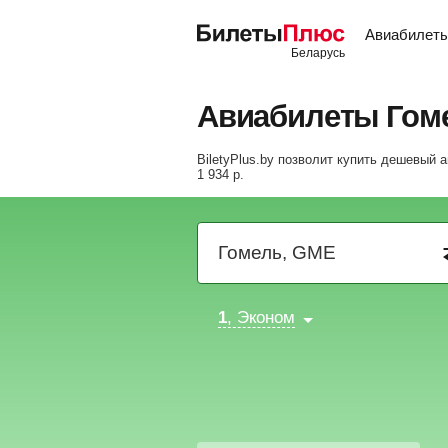
Авиабилет
Авиабилеты Гом
BiletyPlus.by позволит купить дешевый 
1 934
р
.
1
, Эконом