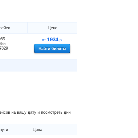
рейса
Цена
985
1934
от
р.
855
7829
Найти билеты
йсов на вашу дату и посмотреть дни
пути
Цена