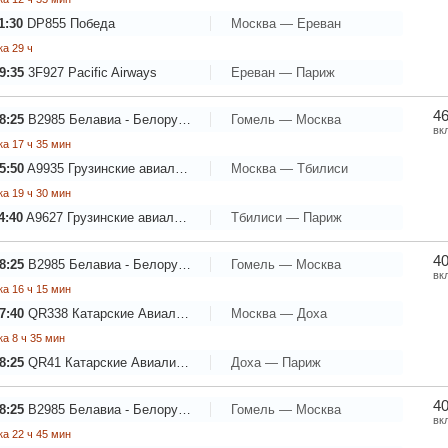
1:30
DP855
Победа
Москва — Ереван
а 29 ч
9:35
3F927
Pacific Airways
Ереван — Париж
46
8:25
B2985
Белавиа - Белорусские авиалинии
Гомель — Москва
вк
а 17 ч 35 мин
5:50
A9935
Грузинские авиалинии
Москва — Тбилиси
а 19 ч 30 мин
4:40
A9627
Грузинские авиалинии
Тбилиси — Париж
40
8:25
B2985
Белавиа - Белорусские авиалинии
Гомель — Москва
вк
а 16 ч 15 мин
7:40
QR338
Катарские Авиалинии
Москва — Доха
а 8 ч 35 мин
8:25
QR41
Катарские Авиалинии
Доха — Париж
40
8:25
B2985
Белавиа - Белорусские авиалинии
Гомель — Москва
вк
а 22 ч 45 мин