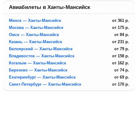
Авиабилеты в Ханты-Мансийск
Минск — Ханты-Мансийск
от
361
р.
Москва — Ханты-Мансийск
от
175
р.
Омск — Ханты-Мансийск
от
84
р.
Казань — Ханты-Мансийск
от
231
р.
Белоярский — Ханты-Мансийск
от
79
р.
Владивосток — Ханты-Мансийск
от
158
р.
Когалым — Ханты-Мансийск
от
162
р.
Березово — Ханты-Мансийск
от
74
р.
Екатеринбург — Ханты-Мансийск
от
69
р.
Санкт-Петербург — Ханты-Мансийск
от
170
р.