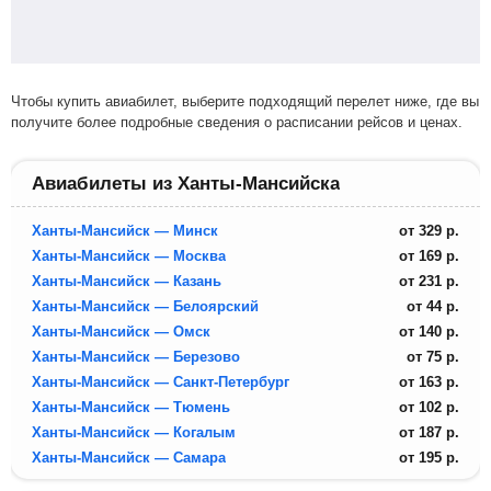
Чтобы купить авиабилет, выберите подходящий перелет ниже, где вы
получите более подробные сведения о расписании рейсов и ценах.
Авиабилеты из Ханты-Мансийска
Ханты-Мансийск — Минск
от
329
р.
Ханты-Мансийск — Москва
от
169
р.
Ханты-Мансийск — Казань
от
231
р.
Ханты-Мансийск — Белоярский
от
44
р.
Ханты-Мансийск — Омск
от
140
р.
Ханты-Мансийск — Березово
от
75
р.
Ханты-Мансийск — Санкт-Петербург
от
163
р.
Ханты-Мансийск — Тюмень
от
102
р.
Ханты-Мансийск — Когалым
от
187
р.
Ханты-Мансийск — Самара
от
195
р.