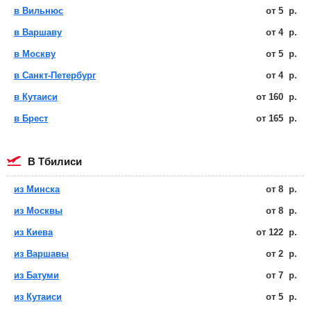
в Вильнюс
от
5
р.
в Варшаву
от
4
р.
в Москву
от
5
р.
в Санкт-Петербург
от
4
р.
в Кутаиси
от
160
р.
в Брест
от
165
р.
в Тбилиси
из Минска
от
8
р.
из Москвы
от
8
р.
из Киева
от
122
р.
из Варшавы
от
2
р.
из Батуми
от
7
р.
из Кутаиси
от
5
р.