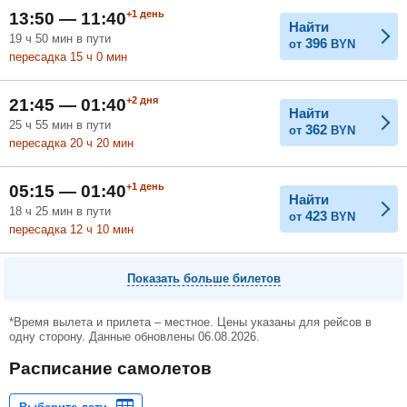
+1
день
13:50 — 11:40
Найти
19
ч
50
мин
в пути
396
от
BYN
пересадка 15
ч
0
мин
+2
дня
21:45 — 01:40
Найти
25
ч
55
мин
в пути
362
от
BYN
пересадка 20
ч
20
мин
+1
день
05:15 — 01:40
Найти
18
ч
25
мин
в пути
423
от
BYN
пересадка 12
ч
10
мин
Показать больше билетов
*Время вылета и прилета – местное. Цены указаны для рейсов в
одну сторону. Данные обновлены 06.08.2026.
Расписание самолетов