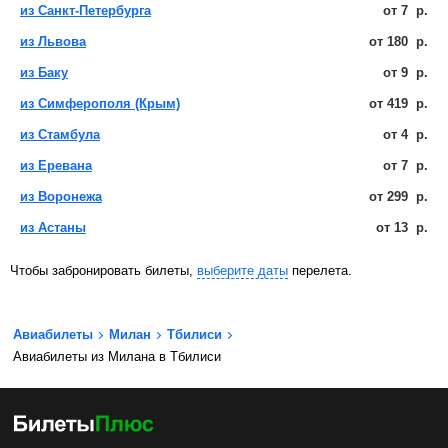
из Санкт-Петербурга
от
7
р.
из Львова
от
180
р.
из Баку
от
9
р.
из Симферополя (Крым)
от
419
р.
из Стамбула
от
4
р.
из Еревана
от
7
р.
из Воронежа
от
299
р.
из Астаны
от
13
р.
Чтобы забронировать билеты,
выберите даты
перелета.
Авиабилеты
Милан
Тбилиси
Авиабилеты из Милана в Тбилиси