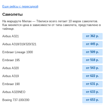
Еще рейсы с пересадкой
Самолеты
На маршруте Милан — Тбилиси всего летает 10 марок самолетов.
Как меняется цена в зависимости от типа самолета, представлено в
таблице.
от
362
р.
Airbus A321
от
445
р.
Airbus A318/319/320/321
от
509
р.
Embraer Lineage 1000
от
518
р.
Embraer 195
от
543
р.
Airbus A320
от
622
р.
Airbus A319
от
631
р.
Embraer 190
от
633
р.
Airbus A320NEO
от
653
р.
Boeing 737-100/200