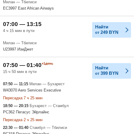
Милан — Тбилиси
EC3997 East African Airways
07:00 — 13:15
Найти
4 ч 15 мин в пути
249
BYN
от
Милан — Тбилиси
U23997 ИзиДжет
+1день
07:50 — 01:40
Найти
15 ч 50 мин в пути
399
BYN
от
07:50 — 11:15
Милан — Бухарест
W43070 Aero Services Executive
Пересадка 7 ч 25 мин
18:50 — 20:15
Бухарест — Стамбул
PC362 Пегасус Эйрлайнс
Пересадка 2 ч 25 мин
22:30 — 01:40
Стамбул — Тбилиси
PC318 Пегасус Эйрлайнс