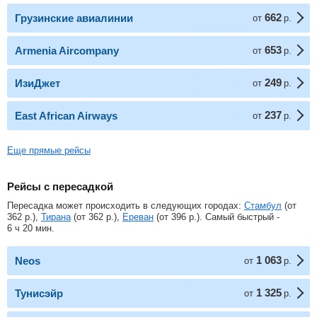
662
Грузинские авиалинии
от
р.
653
Armenia Aircompany
от
р.
249
ИзиДжет
от
р.
237
East African Airways
от
р.
Еще прямые рейсы
Рейсы с пересадкой
Пересадка может происходить в следующих городах:
Стамбул
(от
362
р.
),
Тирана
(от
362
р.
),
Ереван
(от
396
р.
). Самый быстрый -
6 ч 20 мин.
1 063
Neos
от
р.
1 325
Тунисэйр
от
р.