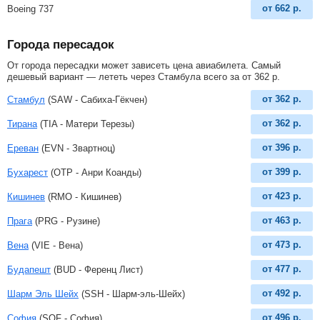
от
662
р.
Boeing 737
Города пересадок
От города пересадки может зависеть цена авиабилета. Самый
дешевый вариант — лететь через Стамбула всего за
от
362
р
.
от
362
р.
Стамбул
(SAW - Сабиха-Гёкчен)
от
362
р.
Тирана
(TIA - Матери Терезы)
от
396
р.
Ереван
(EVN - Звартноц)
от
399
р.
Бухарест
(OTP - Анри Коанды)
от
423
р.
Кишинев
(RMO - Кишинев)
от
463
р.
Прага
(PRG - Рузине)
от
473
р.
Вена
(VIE - Вена)
от
477
р.
Будапешт
(BUD - Ференц Лист)
от
492
р.
Шарм Эль Шейх
(SSH - Шарм-эль-Шейх)
от
496
р.
София
(SOF - София)