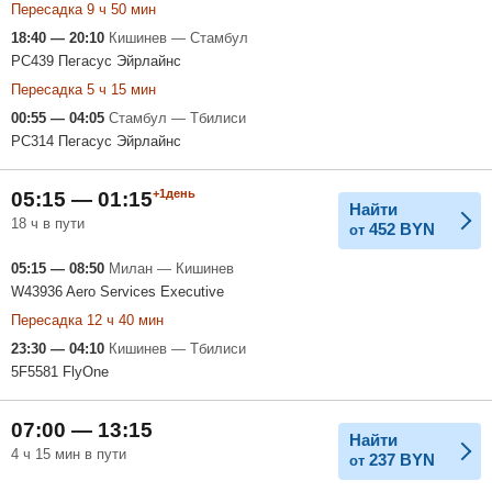
Пересадка 9 ч 50 мин
18:40 — 20:10
Кишинев — Стамбул
PC439 Пегасус Эйрлайнс
Пересадка 5 ч 15 мин
00:55 — 04:05
Стамбул — Тбилиси
PC314 Пегасус Эйрлайнс
+1день
05:15 — 01:15
Найти
18 ч в пути
452
BYN
от
05:15 — 08:50
Милан — Кишинев
W43936 Aero Services Executive
Пересадка 12 ч 40 мин
23:30 — 04:10
Кишинев — Тбилиси
5F5581 FlyOne
07:00 — 13:15
Найти
4 ч 15 мин в пути
237
BYN
от