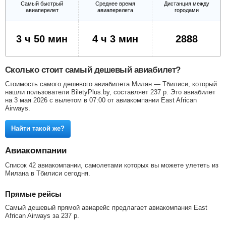
Самый быстрый
Среднее время
Дистанция между
авиаперелет
авиаперелета
городами
3 ч 50 мин
4 ч 3 мин
2888
Сколько стоит самый дешевый авиабилет?
Стоимость самого дешевого авиабилета Милан — Тбилиси, который
нашли пользователи BiletyPlus.by, составляет
237
р
. Это авиабилет
на 3 мая 2026 с вылетом в 07:00 от авиакомпании East African
Airways.
Найти такой же?
Авиакомпании
Список 42 авиакомпании, самолетами которых вы можете улететь из
Милана в Тбилиси сегодня.
Прямые рейсы
Самый дешевый прямой авиарейс предлагает авиакомпания East
African Airways за
237
р
.