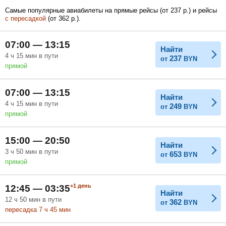
Самые популярные авиабилеты на прямые рейсы (
от
237
р.
) и рейсы
с пересадкой
(
от
362
р.
).
Февраль
Март
Апрель
07:00 — 13:15
Найти
4
ч
15
мин
в пути
237
от
BYN
прямой
Май
Июнь
Июль
07:00 — 13:15
Найти
4
ч
15
мин
в пути
249
от
BYN
прямой
15:00 — 20:50
Найти
3
ч
50
мин
в пути
653
от
BYN
прямой
+1
день
12:45 — 03:35
Найти
12
ч
50
мин
в пути
362
от
BYN
пересадка 7
ч
45
мин