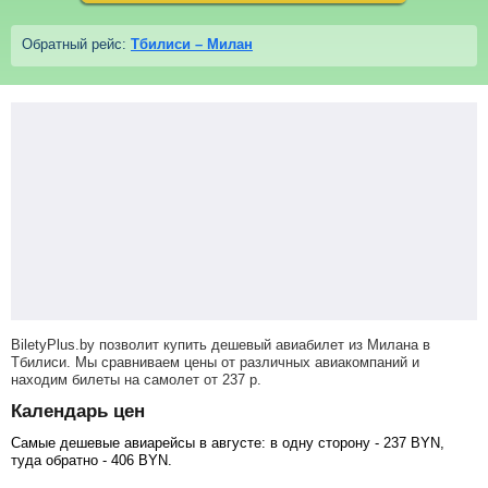
Обратный рейс:
Тбилиси – Милан
BiletyPlus.by позволит купить дешевый авиабилет из Милана в
Тбилиси. Мы сравниваем цены от различных авиакомпаний и
находим билеты на самолет
от
237
р
.
Календарь цен
Самые дешевые авиарейсы в августе: в одну сторону -
237
BYN
,
туда обратно -
406
BYN
.