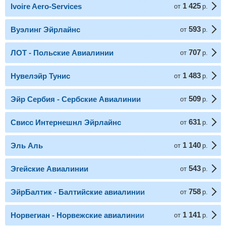
1 425
Ivoire Aero-Services
от
р.
593
Вуэлинг Эйрлайнс
от
р.
707
ЛОТ - Польские Авиалинии
от
р.
1 483
Нувелэйр Тунис
от
р.
509
Эйр Сербия - Сербские Авиалинии
от
р.
631
Свисс Интернешнл Эйрлайнс
от
р.
1 140
Эль Аль
от
р.
543
Эгейские Авиалинии
от
р.
758
ЭйрБалтик - Балтийские авиалинии
от
р.
1 141
Норвегиан - Норвежские авиалинии
от
р.