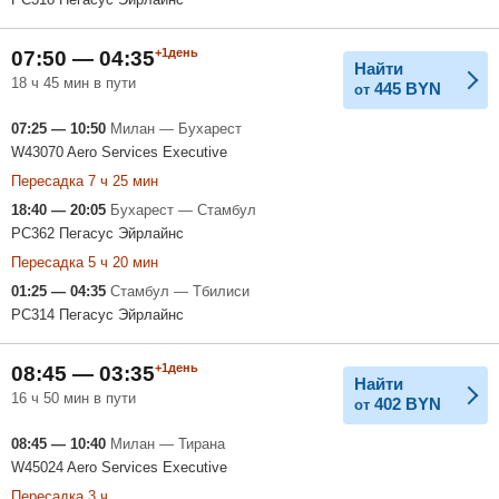
+1день
07:50 — 04:35
Найти
18 ч 45 мин в пути
445
BYN
от
07:25 — 10:50
Милан — Бухарест
W43070 Aero Services Executive
Пересадка 7 ч 25 мин
18:40 — 20:05
Бухарест — Стамбул
PC362 Пегасус Эйрлайнс
Пересадка 5 ч 20 мин
01:25 — 04:35
Стамбул — Тбилиси
PC314 Пегасус Эйрлайнс
+1день
08:45 — 03:35
Найти
16 ч 50 мин в пути
402
BYN
от
08:45 — 10:40
Милан — Тирана
W45024 Aero Services Executive
Пересадка 3 ч