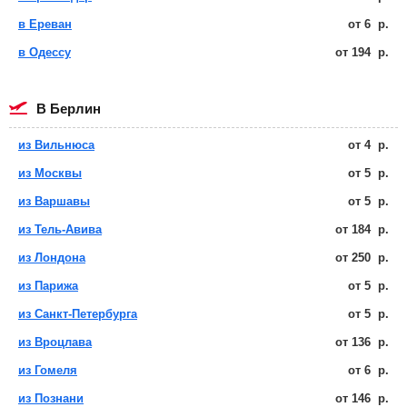
в Ереван
от
6
р.
в Одессу
от
194
р.
в Берлин
из Вильнюса
от
4
р.
из Москвы
от
5
р.
из Варшавы
от
5
р.
из Тель-Авива
от
184
р.
из Лондона
от
250
р.
из Парижа
от
5
р.
из Санкт-Петербурга
от
5
р.
из Вроцлава
от
136
р.
из Гомеля
от
6
р.
из Познани
от
146
р.