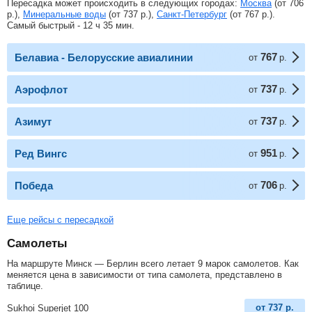
Пересадка может происходить в следующих городах:
Москва
(от
706
р.
),
Минеральные воды
(от
737
р.
),
Санкт-Петербург
(от
767
р.
).
Самый быстрый - 12 ч 35 мин.
767
Белавиа - Белорусские авиалинии
от
р.
737
Аэрофлот
от
р.
737
Азимут
от
р.
951
Ред Вингс
от
р.
706
Победа
от
р.
Еще рейсы с пересадкой
Самолеты
На маршруте Минск — Берлин всего летает 9 марок самолетов. Как
меняется цена в зависимости от типа самолета, представлено в
таблице.
от
737
р.
Sukhoi Superjet 100