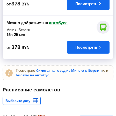
378
Посмотреть
от
BYN
Можно добраться
на
автобусе
Минск
-
Берлин
16
25
ч
мин
378
Посмотреть
от
BYN
Посмотрите
билеты на поезд из Минска в Берлин
или
билеты на автобус
.
Расписание самолетов
+1день