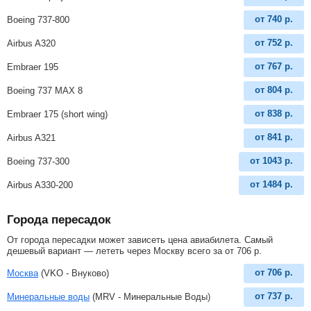
от
740
р.
Boeing 737-800
от
752
р.
Airbus A320
от
767
р.
Embraer 195
от
804
р.
Boeing 737 MAX 8
от
838
р.
Embraer 175 (short wing)
от
841
р.
Airbus A321
от
1043
р.
Boeing 737-300
от
1484
р.
Airbus A330-200
Города пересадок
От города пересадки может зависеть цена авиабилета. Самый
дешевый вариант — лететь через Москву всего за
от
706
р
.
от
706
р.
Москва
(VKO - Внуково)
от
737
р.
Минеральные воды
(MRV - Минеральные Воды)