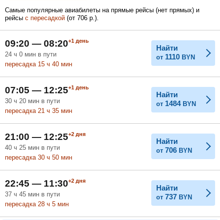
Самые популярные авиабилеты на прямые рейсы (нет прямых) и
рейсы
с пересадкой
(
от
706
р.
).
Февраль
Март
Апрель
+1
день
09:20 — 08:20
Найти
24
ч
0
мин
в пути
1110
от
BYN
пересадка 15
ч
40
мин
Май
Июнь
Июль
+1
день
07:05 — 12:25
Найти
30
ч
20
мин
в пути
1484
от
BYN
пересадка 21
ч
35
мин
+2
дня
21:00 — 12:25
Найти
40
ч
25
мин
в пути
706
от
BYN
пересадка 30
ч
50
мин
+2
дня
22:45 — 11:30
Найти
37
ч
45
мин
в пути
737
от
BYN
пересадка 28
ч
5
мин