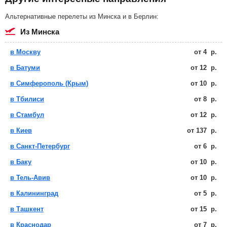
Альтернативные перелеты из Минска и в Берлин:
из Минска
в Москву
от
4
р.
в Батуми
от
12
р.
в Симферополь (Крым)
от
10
р.
в Тбилиси
от
8
р.
в Стамбул
от
12
р.
в Киев
от
137
р.
в Санкт-Петербург
от
6
р.
в Баку
от
10
р.
в Тель-Авив
от
10
р.
в Калининград
от
5
р.
в Ташкент
от
15
р.
в Краснодар
от
7
р.