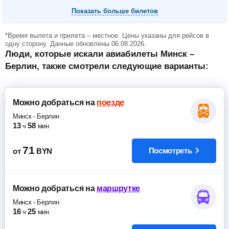
Показать больше билетов
*Время вылета и прилета – местное. Цены указаны для рейсов в
одну сторону. Данные обновлены 06.08.2026.
Люди, которые искали авиабилеты Минск –
Берлин, также смотрели следующие варианты:
Можно добраться
на
поезде
Минск
-
Берлин
13
58
ч
мин
71
Посмотреть
от
BYN
Можно добраться
на
маршрутке
Минск
-
Берлин
16
25
ч
мин