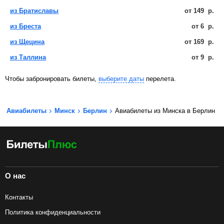
из Братиславы
от
149
р.
из Бреста
от
6
р.
из Щецина
от
169
р.
из Таллина
от
9
р.
Чтобы забронировать билеты,
выберите даты
перелета.
Авиабилеты
Минск
Берлин
Авиабилеты из Минска в Берлин
О нас
Контакты
Политика конфиденциальности