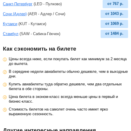
от
767
р.
Санкт-Петербург
(LED - Пулково)
от
1043
р.
Сочи (Адлер)
(AER - Адлер / Сочи)
от
1069
р.
Кутаиси
(KUT - Кутаиси)
от
1484
р.
Стамбул
(SAW - Сабиха-Гёкчен)
Как сэкономить на билете
Цены всегда ниже, если покупать билет как минимум за 2 месяца
до вылета.
В середине недели авиабилеты обычно дешевле, чем в выходные
дни.
Купить авиабилеты туда обратно дешевле, чем два отдельных
билета в обе стороны.
Цена билета в эконом-класс всегда меньше цены в первый и
бизнес-класс.
Стоимость билетов на самолет очень часто имеет ярко
выраженную сезонность.
Другие интересные направления