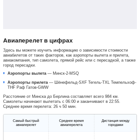
Авиаперелет в цифрах
Здесь вы можете изучить информацию о зависимости стоимости
авиабилетов от таких факторов, как аэропорты вылета и прилета,
авиакомпания, тип самолета, прямой рейс или с пересадкой, а также
город пересадки.
Аэропорты вылета
—
Минск-2-MSQ
Аэропорты прилета
—
Шёнефельд-SXF
Тегель-TXL
Темпельхоф-
THF
Раф Гатов-GWW
Расстояние от Минска до Берлина составляет всего 984 км.
Самолеты начинают вылетать с 06:00 и заканчивают в 22:55.
Среднее время перелета: 26 ч 50 мин.
Самый быстрый
Среднее время
Дистанция между
авиаперелет
авиаперелета
городами