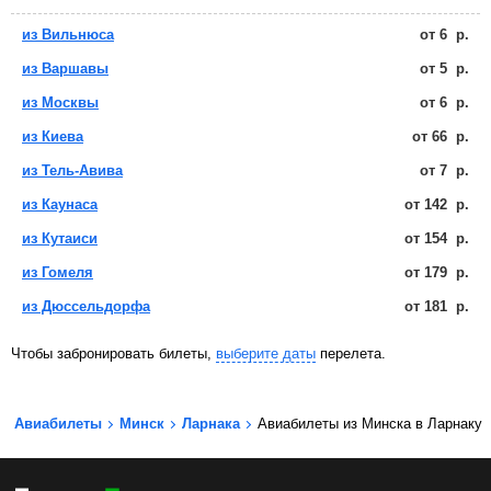
из Вильнюса
от
6
р.
из Варшавы
от
5
р.
из Москвы
от
6
р.
из Киева
от
66
р.
из Тель-Авива
от
7
р.
из Каунаса
от
142
р.
из Кутаиси
от
154
р.
из Гомеля
от
179
р.
из Дюссельдорфа
от
181
р.
Чтобы забронировать билеты,
выберите даты
перелета.
Авиабилеты
Минск
Ларнака
Авиабилеты из Минска в Ларнаку