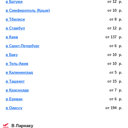
в Батуми
от
12
р.
в Симферополь (Крым)
от
10
р.
в Тбилиси
от
8
р.
в Стамбул
от
12
р.
в Киев
от
137
р.
в Санкт-Петербург
от
6
р.
в Баку
от
10
р.
в Тель-Авив
от
10
р.
в Калининград
от
5
р.
в Ташкент
от
15
р.
в Краснодар
от
7
р.
в Ереван
от
6
р.
в Одессу
от
194
р.
в Ларнаку