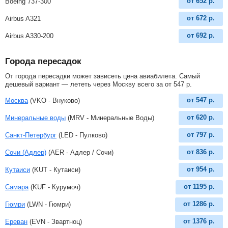
от
652
р.
Boeing 737-300
от
672
р.
Airbus A321
от
692
р.
Airbus A330-200
Города пересадок
От города пересадки может зависеть цена авиабилета. Самый
дешевый вариант — лететь через Москву всего за
от
547
р
.
от
547
р.
Москва
(VKO - Внуково)
от
620
р.
Минеральные воды
(MRV - Минеральные Воды)
от
797
р.
Санкт-Петербург
(LED - Пулково)
от
836
р.
Сочи (Адлер)
(AER - Адлер / Сочи)
от
954
р.
Кутаиси
(KUT - Кутаиси)
от
1195
р.
Самара
(KUF - Курумоч)
от
1286
р.
Гюмри
(LWN - Гюмри)
от
1376
р.
Ереван
(EVN - Звартноц)