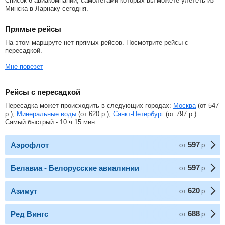
Список 6 авиакомпаний, самолетами которых вы можете улететь из
Минска в Ларнаку сегодня.
Прямые рейсы
На этом маршруте нет прямых рейсов. Посмотрите рейсы с
пересадкой.
Мне повезет
Рейсы с пересадкой
Пересадка может происходить в следующих городах:
Москва
(от
547
р.
),
Минеральные воды
(от
620
р.
),
Санкт-Петербург
(от
797
р.
).
Самый быстрый - 10 ч 15 мин.
597
Аэрофлот
от
р.
597
Белавиа - Белорусские авиалинии
от
р.
620
Азимут
от
р.
688
Ред Вингс
от
р.