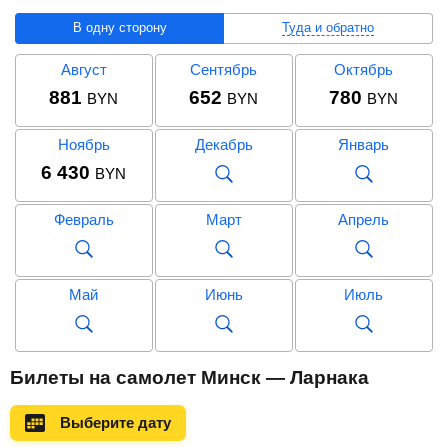
В одну сторону
Туда и обратно
Август
Сентябрь
Октябрь
881
652
780
BYN
BYN
BYN
Ноябрь
Декабрь
Январь
6 430
BYN
Февраль
Март
Апрель
Май
Июнь
Июль
Август
Сентябрь
Октябрь
Билеты на самолет Минск — Ларнака
1 634
BYN
Выберите дату
Ноябрь
Декабрь
Январь