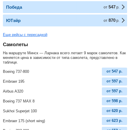
547
Победа
от
р.
870
ЮТэйр
от
р.
Еще рейсы с пересадкой
Самолеты
На маршруте Минск — Ларнака всего летает 9 марок самолетов. Как
меняется цена в зависимости от типа самолета, представлено в
таблице.
от
547
р.
Boeing 737-800
от
597
р.
Embraer 195
от
597
р.
Airbus A320
от
598
р.
Boeing 737 MAX 8
от
620
р.
Sukhoi Superjet 100
от
623
р.
Embraer 175 (short wing)