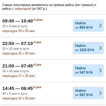
Самые популярные авиабилеты на прямые рейсы (нет прямых) и
рейсы
с пересадкой
(
от
547
р.
).
Февраль
Март
Апрель
+1
день
09:40 — 10:40
Найти
25
ч
0
мин
в пути
954
от
BYN
пересадка 18
ч
55
мин
Май
Июнь
Июль
+2
дня
22:50 — 07:10
Найти
32
ч
20
мин
в пути
1116
от
BYN
пересадка 25
ч
55
мин
+2
дня
21:00 — 07:45
Найти
34
ч
45
мин
в пути
547
от
BYN
пересадка 27
ч
35
мин
+2
дня
14:45 — 06:45
Найти
40
ч
0
мин
в пути
597
от
BYN
пересадка 32
ч
50
мин