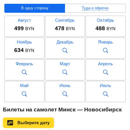
В одну сторону
Туда и обратно
Август
Сентябрь
Октябрь
499
478
488
BYN
BYN
BYN
Ноябрь
Декабрь
Январь
634
BYN
Февраль
Март
Апрель
Май
Июнь
Июль
Август
Сентябрь
Октябрь
Билеты на самолет Минск — Новосибирск
1 057
1 017
BYN
BYN
Выберите дату
Ноябрь
Декабрь
Январь