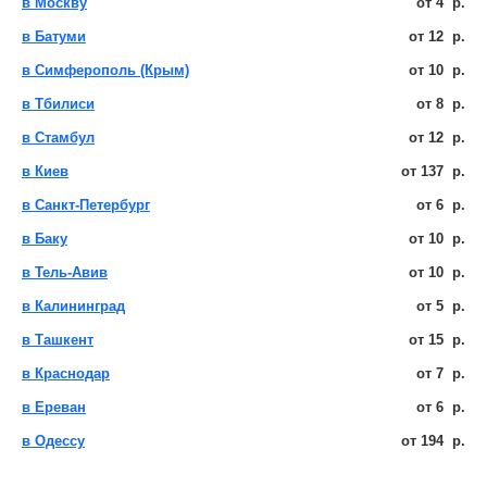
в Москву
от
4
р.
в Батуми
от
12
р.
в Симферополь (Крым)
от
10
р.
в Тбилиси
от
8
р.
в Стамбул
от
12
р.
в Киев
от
137
р.
в Санкт-Петербург
от
6
р.
в Баку
от
10
р.
в Тель-Авив
от
10
р.
в Калининград
от
5
р.
в Ташкент
от
15
р.
в Краснодар
от
7
р.
в Ереван
от
6
р.
в Одессу
от
194
р.