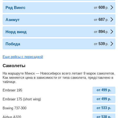
608
Ред Вингс
от
р.
687
Азимут
от
р.
894
Норд винд
от
р.
539
Победа
от
р.
Еще рейсы с пересадкой
Самолеты
На маршруте Минск — Новосибирск всего летает 9 марок самолетов.
Как меняется цена в зависимости от типа самолета, представлено в
таблице.
от
499
р.
Embraer 195
от
499
р.
Embraer 175 (short wing)
от
533
р.
Boeing 737-300
от
538
р.
Airbus A320