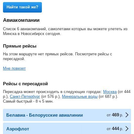
Найти такой же?
Авиакомпании
Список 6 авиакомпаний, самолетами которых вы можете улететь из
Минска в Новосибирск сегодня.
Прямые рейсы
На этом маршруте нет прямых рейсов. Посмотрите рейсы с
пересадкой.
Мне повезет
Рейсы с пересадкой
Пересадка может происходить в следующих городах:
Москва
(от
444
р.
),
Санкт-Петербург
(от
576
р.
),
Минеральные воды
(от
687
р.
).
Самый быстрый - 8 ч 5 мин.
469
Белавиа - Белорусские авиалинии
от
р.
444
Аэрофлот
от
р.