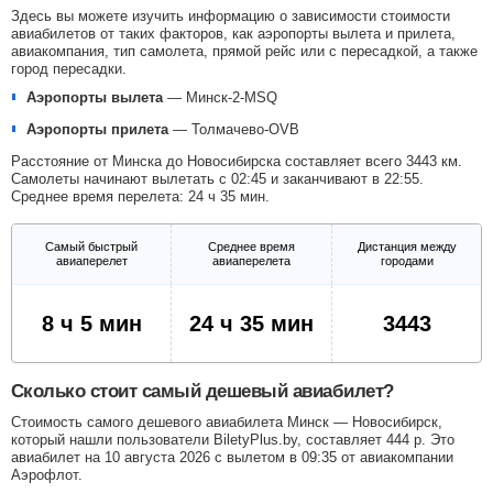
Здесь вы можете изучить информацию о зависимости стоимости
авиабилетов от таких факторов, как аэропорты вылета и прилета,
авиакомпания, тип самолета, прямой рейс или с пересадкой, а также
город пересадки.
Аэропорты вылета
—
Минск-2-MSQ
Аэропорты прилета
—
Толмачево-OVB
Расстояние от Минска до Новосибирска составляет всего 3443 км.
Самолеты начинают вылетать с 02:45 и заканчивают в 22:55.
Среднее время перелета: 24 ч 35 мин.
Самый быстрый
Среднее время
Дистанция между
авиаперелет
авиаперелета
городами
8 ч 5 мин
24 ч 35 мин
3443
Сколько стоит самый дешевый авиабилет?
Стоимость самого дешевого авиабилета Минск — Новосибирск,
который нашли пользователи BiletyPlus.by, составляет
444
р
. Это
авиабилет на 10 августа 2026 с вылетом в 09:35 от авиакомпании
Аэрофлот.