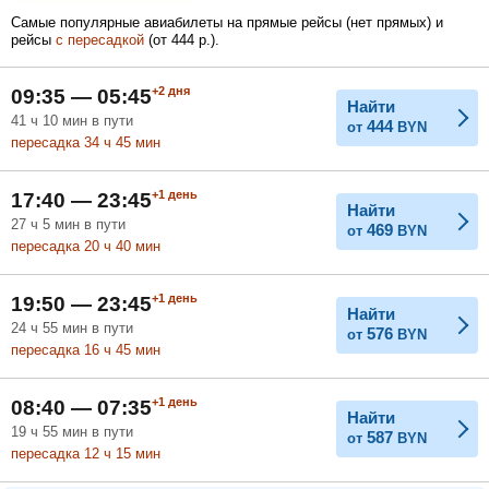
4 148
Самые популярные авиабилеты на прямые рейсы (нет прямых) и
BYN
рейсы
с пересадкой
(
от
444
р.
).
Февраль
Март
Апрель
+2
дня
09:35 — 05:45
Найти
41
ч
10
мин
в пути
444
от
BYN
пересадка 34
ч
45
мин
Май
Июнь
Июль
+1
день
17:40 — 23:45
Найти
27
ч
5
мин
в пути
469
от
BYN
пересадка 20
ч
40
мин
+1
день
19:50 — 23:45
Найти
24
ч
55
мин
в пути
576
от
BYN
пересадка 16
ч
45
мин
+1
день
08:40 — 07:35
Найти
19
ч
55
мин
в пути
587
от
BYN
пересадка 12
ч
15
мин