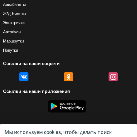
Авиабилеты
Ж/Д Билеты
Электрички
Автобусы
Маршрутки
Попутки
Ссылки на наши соцсети
Ссылки на наши приложения
Мы используем cookies, чтобы делать поиск
© 2012 — 2026, Biletyplus, ООО «Инновэйтив Трэвел Текнолоджиз». Все
права защищены. Использование этого сайта означает принятие правил