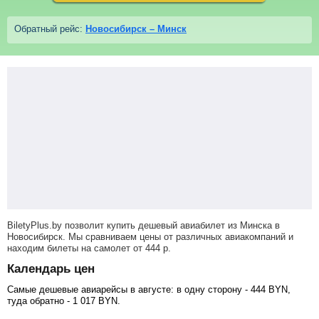
Обратный рейс:
Новосибирск – Минск
BiletyPlus.by позволит купить дешевый авиабилет из Минска в
Новосибирск. Мы сравниваем цены от различных авиакомпаний и
находим билеты на самолет
от
444
р
.
Календарь цен
Самые дешевые авиарейсы в августе: в одну сторону -
444
BYN
,
туда обратно -
1 017
BYN
.