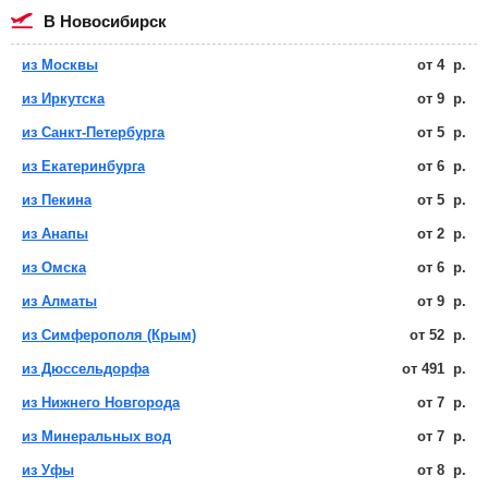
в Новосибирск
из Москвы
от
4
р.
из Иркутска
от
9
р.
из Санкт-Петербурга
от
5
р.
из Екатеринбурга
от
6
р.
из Пекина
от
5
р.
из Анапы
от
2
р.
из Омска
от
6
р.
из Алматы
от
9
р.
из Симферополя (Крым)
от
52
р.
из Дюссельдорфа
от
491
р.
из Нижнего Новгорода
от
7
р.
из Минеральных вод
от
7
р.
из Уфы
от
8
р.