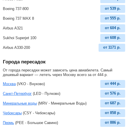
от
539
р.
Boeing 737-800
от
555
р.
Boeing 737 MAX 8
от
604
р.
Airbus A321
от
608
р.
Sukhoi Superjet 100
от
1171
р.
Airbus A330-200
Города пересадок
От города пересадки может зависеть цена авиабилета. Самый
дешевый вариант — лететь через Москву всего за
от
444
р
.
от
444
р.
Москва
(VKO - Внуково)
от
576
р.
Санкт-Петербург
(LED - Пулково)
от
687
р.
Минеральные воды
(MRV - Минеральные Воды)
от
858
р.
Чебоксары
(CSY - Чебоксары)
от
886
р.
Пермь
(PEE - Большое Савино)