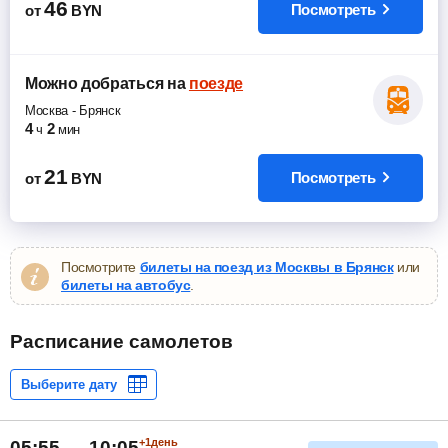
46
Посмотреть
от
BYN
Можно добраться
на
поезде
Москва
-
Брянск
4
2
ч
мин
21
Посмотреть
от
BYN
Посмотрите
билеты на поезд из Москвы в Брянск
или
билеты на автобус
.
Расписание самолетов
+1день
05:55 — 10:05