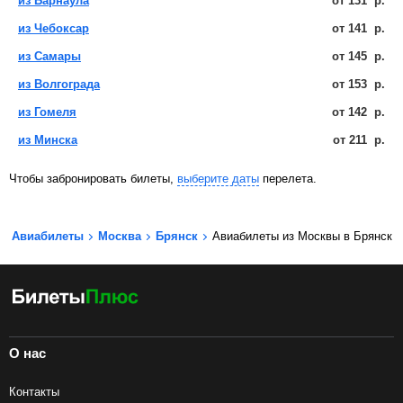
из Барнаула
от
131
р.
из Чебоксар
от
141
р.
из Самары
от
145
р.
из Волгограда
от
153
р.
из Гомеля
от
142
р.
из Минска
от
211
р.
Чтобы забронировать билеты,
выберите даты
перелета.
Авиабилеты
Москва
Брянск
Авиабилеты из Москвы в Брянск
О нас
Контакты