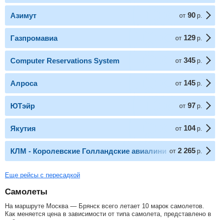
90
Азимут
от
р.
129
Газпромавиа
от
р.
345
Computer Reservations System
от
р.
145
Алроса
от
р.
97
ЮТэйр
от
р.
104
Якутия
от
р.
2 265
КЛМ - Королевские Голландские авиалинии
от
р.
Еще рейсы с пересадкой
Самолеты
На маршруте Москва — Брянск всего летает 10 марок самолетов.
Как меняется цена в зависимости от типа самолета, представлено в