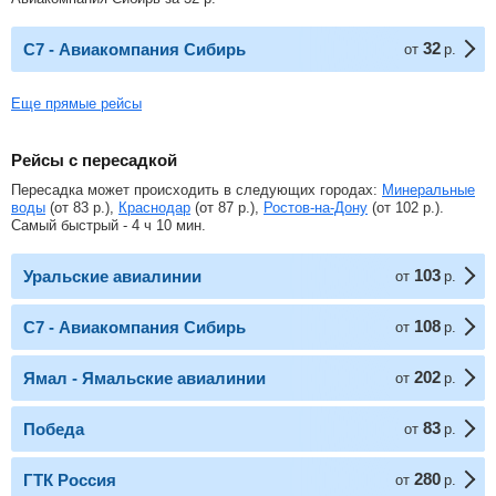
32
С7 - Авиакомпания Сибирь
от
р.
Еще прямые рейсы
Рейсы с пересадкой
Пересадка может происходить в следующих городах:
Минеральные
воды
(от
83
р.
),
Краснодар
(от
87
р.
),
Ростов-на-Дону
(от
102
р.
).
Самый быстрый - 4 ч 10 мин.
103
Уральские авиалинии
от
р.
108
С7 - Авиакомпания Сибирь
от
р.
202
Ямал - Ямальские авиалинии
от
р.
83
Победа
от
р.
280
ГТК Россия
от
р.