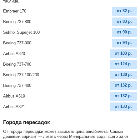
таблице.
от
32
р.
Embraer 170
от
83
р.
Boeing 737-800
от
90
р.
Sukhoi Superjet 100
от
94
р.
Boeing 737-900
от
103
р.
Airbus A320
от
124
р.
Boeing 737-700
от
130
р.
Boeing 737-100/200
от
132
р.
Boeing 737-400
от
132
р.
Airbus A319
от
133
р.
Airbus A321
Города пересадок
От города пересадки может зависеть цена авиабилета. Самый
дешевый вариант — лететь через Минеральные воды всего за
от