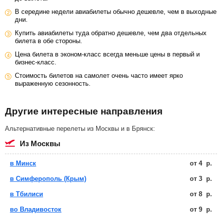
В середине недели авиабилеты обычно дешевле, чем в выходные
дни.
Купить авиабилеты туда обратно дешевле, чем два отдельных
билета в обе стороны.
Цена билета в эконом-класс всегда меньше цены в первый и
бизнес-класс.
Стоимость билетов на самолет очень часто имеет ярко
выраженную сезонность.
Другие интересные направления
Альтернативные перелеты из Москвы и в Брянск:
из Москвы
в Минск
от
4
р.
в Симферополь (Крым)
от
3
р.
в Тбилиси
от
8
р.
во Владивосток
от
9
р.