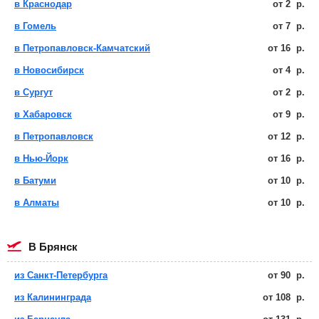
в Краснодар
от
2
р.
в Гомель
от
7
р.
в Петропавловск-Камчатский
от
16
р.
в Новосибирск
от
4
р.
в Сургут
от
2
р.
в Хабаровск
от
9
р.
в Петропавловск
от
12
р.
в Нью-Йорк
от
16
р.
в Батуми
от
10
р.
в Алматы
от
10
р.
в Брянск
из Санкт-Петербурга
от
90
р.
из Калининграда
от
108
р.