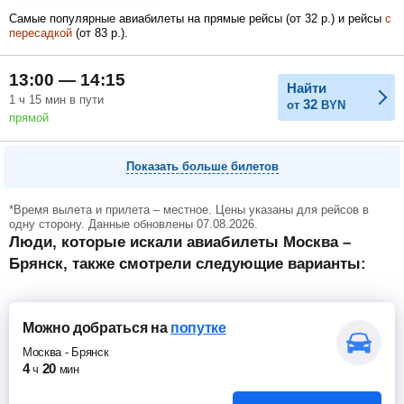
Самые популярные авиабилеты на прямые рейсы (
от
32
р.
) и рейсы
с
пересадкой
(
от
83
р.
).
Февраль
Март
Апрель
13:00 — 14:15
Найти
1
ч
15
мин
в пути
32
от
BYN
прямой
Май
Июнь
Июль
Показать больше билетов
*Время вылета и прилета – местное. Цены указаны для рейсов в
одну сторону. Данные обновлены 07.08.2026.
Люди, которые искали авиабилеты Москва –
Брянск, также смотрели следующие варианты:
Можно добраться
на
попутке
Москва
-
Брянск
4
20
ч
мин