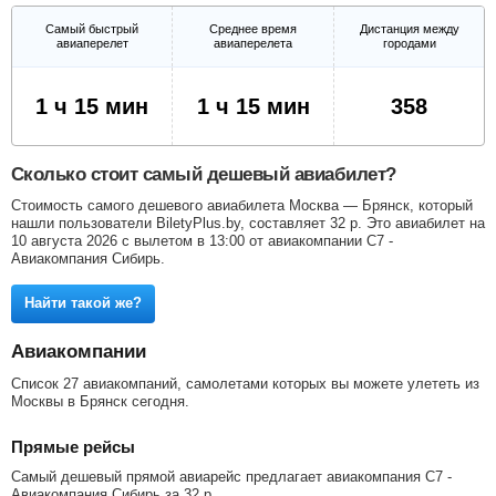
Самый быстрый
Среднее время
Дистанция между
авиаперелет
авиаперелета
городами
1 ч 15 мин
1 ч 15 мин
358
Сколько стоит самый дешевый авиабилет?
Стоимость самого дешевого авиабилета Москва — Брянск, который
нашли пользователи BiletyPlus.by, составляет
32
р
. Это авиабилет на
10 августа 2026 с вылетом в 13:00 от авиакомпании С7 -
Авиакомпания Сибирь.
Найти такой же?
Авиакомпании
Список 27 авиакомпаний, самолетами которых вы можете улететь из
Москвы в Брянск сегодня.
Прямые рейсы
Самый дешевый прямой авиарейс предлагает авиакомпания С7 -
Авиакомпания Сибирь за
32
р
.