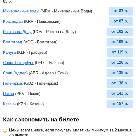
83
р
.
от
83
р.
Минеральные воды
(MRV - Минеральные Воды)
от
87
р.
Краснодар
(KRR - Пашковский)
от
102
р.
Ростов-на-Дону
(ROV - Ростов-на-Дону)
от
109
р.
Волгоград
(VOG - Волгоград)
от
119
р.
Калуга
(KLF - Грабцево)
от
126
р.
Санкт-Петербург
(LED - Пулково)
от
135
р.
Сочи (Адлер)
(AER - Адлер / Сочи)
от
138
р.
Геленджик
(GDZ - Геленджик)
от
143
р.
Псков
(PKV - Псков)
от
157
р.
Казань
(KZN - Казань)
Как сэкономить на билете
Цены всегда ниже, если покупать билет как минимум за 2 месяца
до вылета.