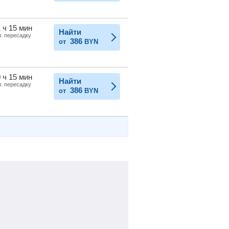
 ч 15 мин
Найти
л. пересадку
386
от
BYN
 ч 15 мин
Найти
л. пересадку
386
от
BYN