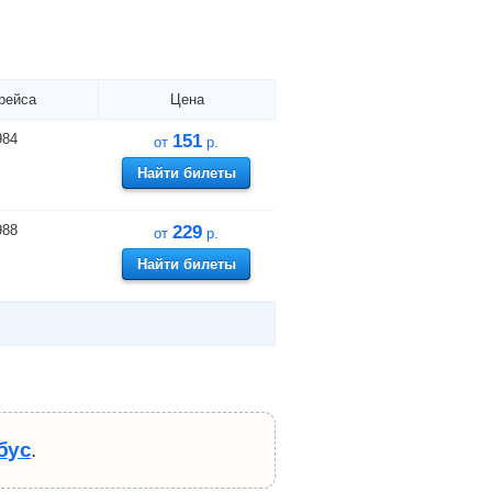
рейса
Цена
984
151
от
р.
Найти билеты
988
229
от
р.
Найти билеты
бус
.