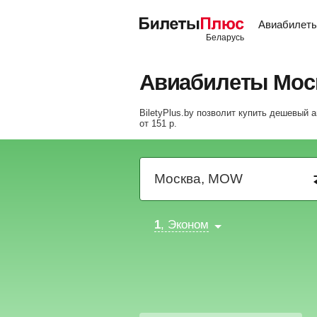
Авиабилет
Авиабилеты Мос
BiletyPlus.by позволит купить дешевый 
от
151
р
.
1
, Эконом