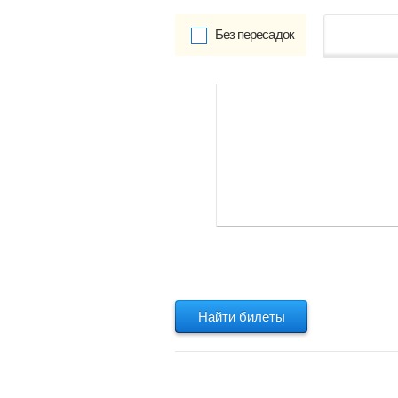
Без пересадок
от
Обратно:
указать
Найти билеты
Найти билеты