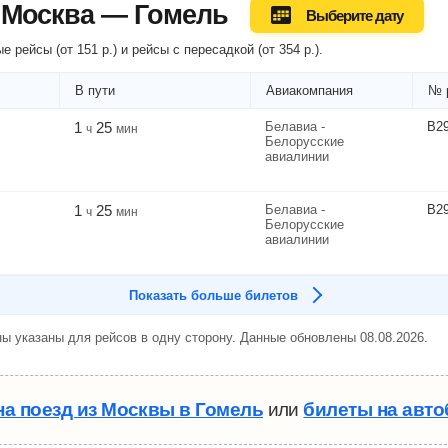
 Москва — Гомель
Выберите дату
е рейсы (
от
151
р.
) и рейсы
с пересадкой
(
от
354
р.
).
В пути
Авиакомпания
№ 
1
25
Белавиа -
B2
ч
мин
Белорусские
авиалинии
1
25
Белавиа -
B2
ч
мин
Белорусские
авиалинии
Показать больше билетов
ы указаны для рейсов в одну сторону. Данные обновлены 08.08.2026.
на поезд из Москвы в Гомель
или
билеты на авто