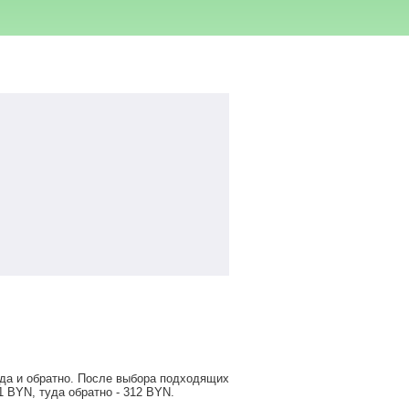
уда и обратно. После выбора подходящих
1
BYN
, туда обратно -
312
BYN
.