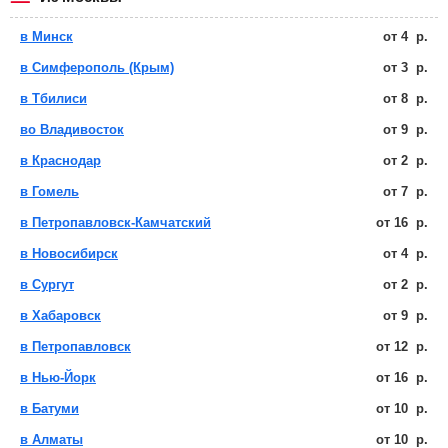
в Минск
от
4
р.
в Симферополь (Крым)
от
3
р.
в Тбилиси
от
8
р.
во Владивосток
от
9
р.
в Краснодар
от
2
р.
в Гомель
от
7
р.
в Петропавловск-Камчатский
от
16
р.
в Новосибирск
от
4
р.
в Сургут
от
2
р.
в Хабаровск
от
9
р.
в Петропавловск
от
12
р.
в Нью-Йорк
от
16
р.
в Батуми
от
10
р.
в Алматы
от
10
р.