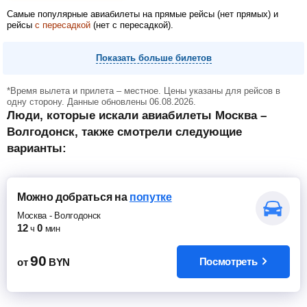
Самые популярные авиабилеты на прямые рейсы (нет прямых) и
рейсы
с пересадкой
(нет с пересадкой).
Февраль
Март
Апрель
Показать больше билетов
*Время вылета и прилета – местное. Цены указаны для рейсов в
Май
Июнь
Июль
одну сторону. Данные обновлены 06.08.2026.
Люди, которые искали авиабилеты Москва –
Волгодонск, также смотрели следующие
варианты:
Можно добраться
на
попутке
Москва
-
Волгодонск
12
0
ч
мин
90
Посмотреть
от
BYN