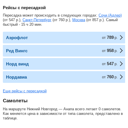
Рейсы с пересадкой
Пересадка может происходить в следующих городах:
Сочи (Адлер)
(от
547
р.
),
Санкт-Петербург
(от
760
р.
),
Москва
(от
857
р.
). Самый
быстрый - 15 ч 20 мин.
789
Аэрофлот
от
р.
958
Ред Вингс
от
р.
547
Норд винд
от
р.
760
Нордавиа
от
р.
Еще рейсы с пересадкой
Самолеты
На маршруте Нижний Новгород — Анапа всего летает 0 самолетов.
Как меняется цена в зависимости от типа самолета, представлено в
таблице.