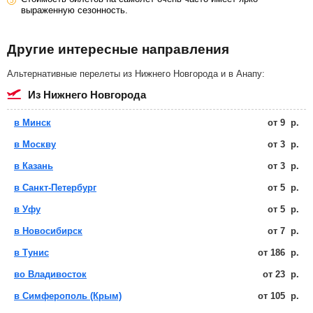
выраженную сезонность.
Другие интересные направления
Альтернативные перелеты из Нижнего Новгорода и в Анапу:
из Нижнего Новгорода
в Минск
от
9
р.
в Москву
от
3
р.
в Казань
от
3
р.
в Санкт-Петербург
от
5
р.
в Уфу
от
5
р.
в Новосибирск
от
7
р.
в Тунис
от
186
р.
во Владивосток
от
23
р.
в Симферополь (Крым)
от
105
р.