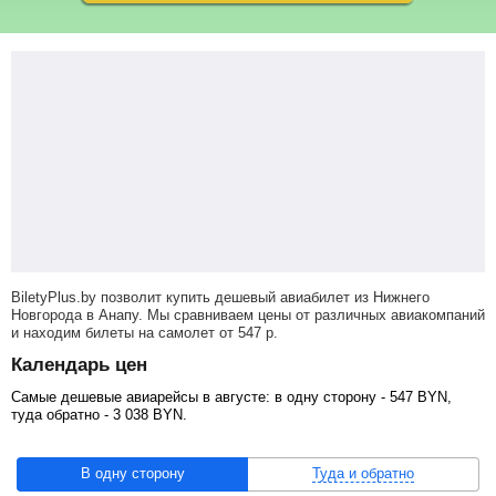
BiletyPlus.by позволит купить дешевый авиабилет из Нижнего
Новгорода в Анапу. Мы сравниваем цены от различных авиакомпаний
и находим билеты на самолет
от
547
р
.
Календарь цен
Самые дешевые авиарейсы в августе: в одну сторону -
547
BYN
,
туда обратно -
3 038
BYN
.
В одну сторону
Туда и обратно