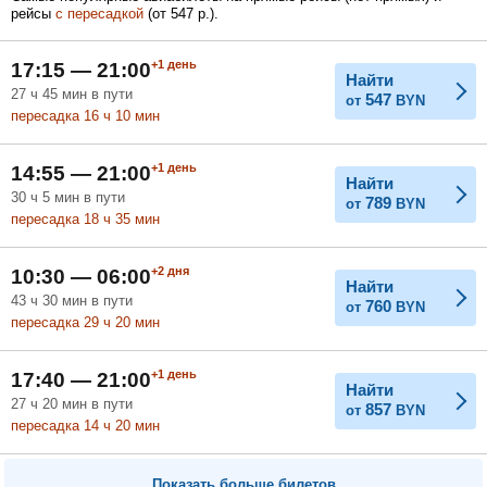
рейсы
с пересадкой
(
от
547
р.
).
Февраль
Март
Апрель
+1
день
17:15 — 21:00
Найти
27
ч
45
мин
в пути
547
от
BYN
Май
Июнь
Июль
пересадка 16
ч
10
мин
+1
день
14:55 — 21:00
Найти
30
ч
5
мин
в пути
789
от
BYN
пересадка 18
ч
35
мин
+2
дня
10:30 — 06:00
Найти
43
ч
30
мин
в пути
760
от
BYN
пересадка 29
ч
20
мин
+1
день
17:40 — 21:00
Найти
27
ч
20
мин
в пути
857
от
BYN
пересадка 14
ч
20
мин
Показать больше билетов