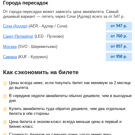
Города пересадок
От города пересадки может зависеть цена авиабилета. Самый
дешевый вариант — лететь через Сочи (Адлер) всего за
от
547
р
.
от
547
р.
Сочи (Адлер)
(AER - Адлер / Сочи)
от
760
р.
Санкт-Петербург
(LED - Пулково)
от
857
р.
Москва
(SVO - Шереметьево)
от
958
р.
Самара
(KUF - Курумоч)
Как сэкономить на билете
Цены всегда ниже, если покупать билет как минимум за 2 месяца
до вылета.
В середине недели авиабилеты обычно дешевле, чем в выходные
дни.
Купить авиабилеты туда обратно дешевле, чем два отдельных
билета в обе стороны.
Цена билета в эконом-класс всегда меньше цены в первый и
бизнес-класс.
Стоимость билетов на самолет очень часто имеет ярко