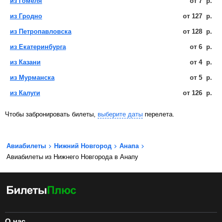
из Гомеля
от
7
р.
из Гродно
от
127
р.
из Петропавловска
от
128
р.
из Екатеринбурга
от
6
р.
из Казани
от
4
р.
из Мурманска
от
5
р.
из Калуги
от
126
р.
Чтобы забронировать билеты,
выберите даты
перелета.
Авиабилеты
Нижний Новгород
Анапа
Авиабилеты из Нижнего Новгорода в Анапу
О нас