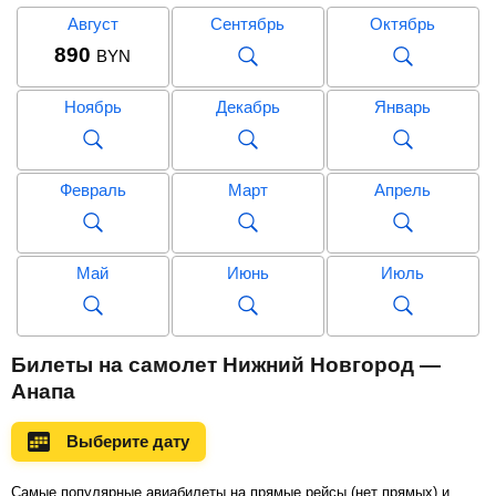
Август
Сентябрь
Октябрь
890
BYN
Ноябрь
Декабрь
Январь
Февраль
Март
Апрель
Май
Июнь
Июль
Август
Сентябрь
Октябрь
Билеты на самолет Нижний Новгород —
3 038
BYN
Анапа
Ноябрь
Декабрь
Январь
Выберите дату
Самые популярные авиабилеты на прямые рейсы (нет прямых) и