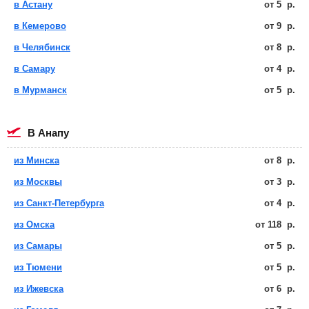
в Астану
от
5
р.
в Кемерово
от
9
р.
в Челябинск
от
8
р.
в Самару
от
4
р.
в Мурманск
от
5
р.
в Анапу
из Минска
от
8
р.
из Москвы
от
3
р.
из Санкт-Петербурга
от
4
р.
из Омска
от
118
р.
из Самары
от
5
р.
из Тюмени
от
5
р.
из Ижевска
от
6
р.