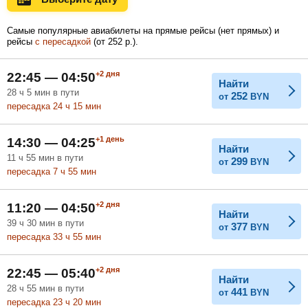
Самые популярные авиабилеты на прямые рейсы (нет прямых) и
рейсы
с пересадкой
(
от
252
р.
).
Февраль
Март
Апрель
+2
дня
22:45 — 04:50
Найти
28
ч
5
мин
в пути
252
от
BYN
Май
Июнь
Июль
пересадка 24
ч
15
мин
+1
день
14:30 — 04:25
Найти
11
ч
55
мин
в пути
299
от
BYN
пересадка 7
ч
55
мин
+2
дня
11:20 — 04:50
Найти
39
ч
30
мин
в пути
377
от
BYN
пересадка 33
ч
55
мин
+2
дня
22:45 — 05:40
Найти
28
ч
55
мин
в пути
441
от
BYN
пересадка 23
ч
20
мин