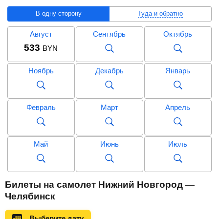
В одну сторону
Туда и обратно
Август
Сентябрь
Октябрь
533
BYN
Ноябрь
Декабрь
Январь
Февраль
Март
Апрель
Май
Июнь
Июль
Август
Сентябрь
Октябрь
Билеты на самолет Нижний Новгород —
1 096
BYN
Челябинск
Ноябрь
Декабрь
Январь
Выберите дату