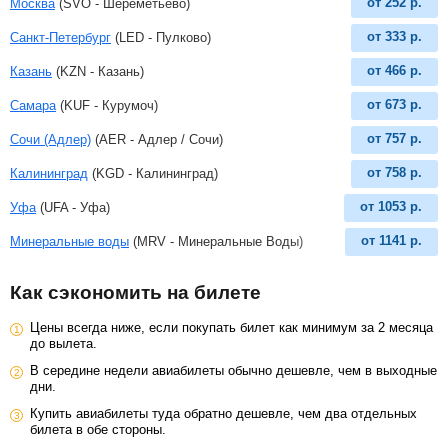
от
252
р.
Москва
(SVO - Шереметьево)
от
333
р.
Санкт-Петербург
(LED - Пулково)
от
466
р.
Казань
(KZN - Казань)
от
673
р.
Самара
(KUF - Курумоч)
от
757
р.
Сочи (Адлер)
(AER - Адлер / Сочи)
от
758
р.
Калининград
(KGD - Калининград)
от
1053
р.
Уфа
(UFA - Уфа)
от
1141
р.
Минеральные воды
(MRV - Минеральные Воды)
Как сэкономить на билете
Цены всегда ниже, если покупать билет как минимум за 2 месяца
до вылета.
В середине недели авиабилеты обычно дешевле, чем в выходные
дни.
Купить авиабилеты туда обратно дешевле, чем два отдельных
билета в обе стороны.