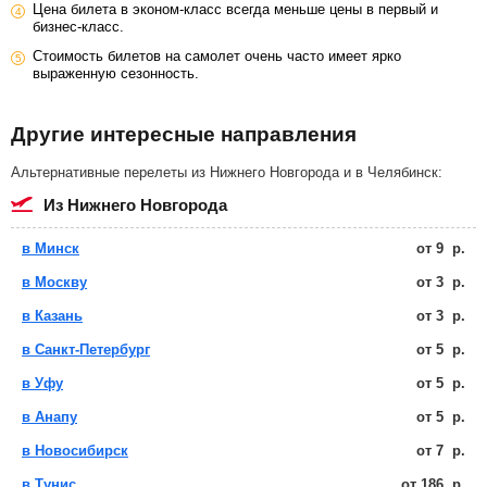
Цена билета в эконом-класс всегда меньше цены в первый и
бизнес-класс.
Стоимость билетов на самолет очень часто имеет ярко
выраженную сезонность.
Другие интересные направления
Альтернативные перелеты из Нижнего Новгорода и в Челябинск:
из Нижнего Новгорода
в Минск
от
9
р.
в Москву
от
3
р.
в Казань
от
3
р.
в Санкт-Петербург
от
5
р.
в Уфу
от
5
р.
в Анапу
от
5
р.
в Новосибирск
от
7
р.
в Тунис
от
186
р.