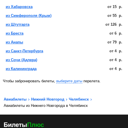
из Хабаровска
от
15
р.
из Симферополя (Крым)
от
55
р.
из Штутгарта
от
126
р.
из Бреста
от
6
р.
из Анапы
от
79
р.
из Санкт-Петербурга
от
4
р.
из Сочи (Адлера)
от
4
р.
из Калининграда
от
4
р.
Чтобы забронировать билеты,
выберите даты
перелета.
Авиабилеты
Нижний Новгород
Челябинск
Авиабилеты из Нижнего Новгорода в Челябинск