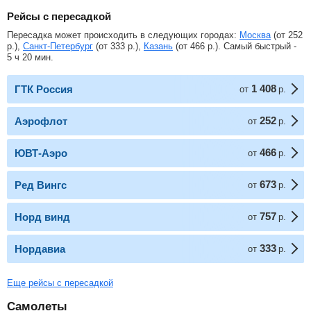
Рейсы с пересадкой
Пересадка может происходить в следующих городах:
Москва
(от
252
р.
),
Санкт-Петербург
(от
333
р.
),
Казань
(от
466
р.
). Самый быстрый -
5 ч 20 мин.
1 408
ГТК Россия
от
р.
252
Аэрофлот
от
р.
466
ЮВТ-Аэро
от
р.
673
Ред Вингс
от
р.
757
Норд винд
от
р.
333
Нордавиа
от
р.
Еще рейсы с пересадкой
Самолеты