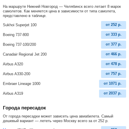
На маршруте Нижний Новгород — Челябинск всего летает 8 марок
самолетов. Как меняется цена в зависимости от типа самолета,
представлено в таблице.
от
252
р.
Sukhoi Superjet 100
от
333
р.
Boeing 737-800
от
377
р.
Boeing 737-100/200
от
466
р.
Canadair Regional Jet 200
от
478
р.
Airbus A320
от
757
р.
Airbus A330-200
от
1071
р.
Embraer Lineage 1000
от
2037
р.
Airbus A319
Города пересадок
От города пересадки может зависеть цена авиабилета. Самый
дешевый вариант — лететь через Москву всего за
от
252
р
.