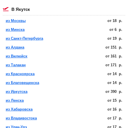
в Якутск
из Москвы
от
18
р.
из Минска
от
6
р.
из Санкт-Петербурга
от
19
р.
из Алдана
от
151
р.
из Вилюйск
от
161
р.
из Талакан
от
171
р.
из Красноярска
от
14
р.
из Благовещенска
от
14
р.
из Иркутска
от
390
р.
из Ленска
от
15
р.
из Хабаровска
от
16
р.
из Владивостока
от
17
р.
из Улан-Удэ
от
17
р.