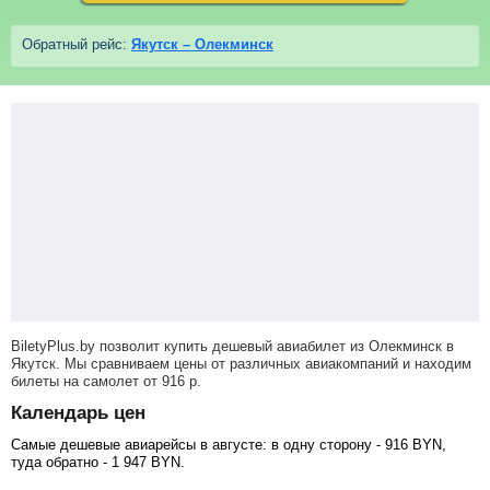
Обратный рейс:
Якутск – Олекминск
BiletyPlus.by позволит купить дешевый авиабилет из Олекминск в
Якутск. Мы сравниваем цены от различных авиакомпаний и находим
билеты на самолет
от
916
р
.
Календарь цен
Самые дешевые авиарейсы в августе: в одну сторону -
916
BYN
,
туда обратно -
1 947
BYN
.