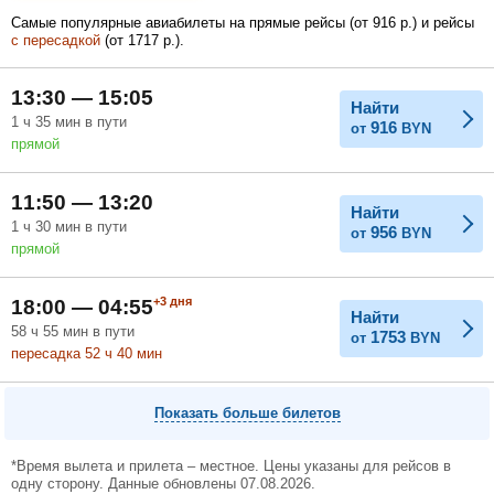
Самые популярные авиабилеты на прямые рейсы (
от
916
р.
) и рейсы
с пересадкой
(
от
1717
р.
).
Февраль
Март
Апрель
13:30 — 15:05
Найти
1
ч
35
мин
в пути
916
от
BYN
прямой
Май
Июнь
Июль
11:50 — 13:20
Найти
1
ч
30
мин
в пути
956
от
BYN
прямой
+3
дня
18:00 — 04:55
Найти
58
ч
55
мин
в пути
1753
от
BYN
пересадка 52
ч
40
мин
Показать больше билетов
*Время вылета и прилета – местное. Цены указаны для рейсов в
одну сторону. Данные обновлены 07.08.2026.