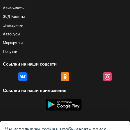
Авиабилеты
Ж/Д Билеты
Электрички
Автобусы
Маршрутки
Попутки
Ссылки на наши соцсети
Ссылки на наши приложения
Мы используем cookies, чтобы делать поиск
© 2012 — 2026, Biletyplus, ООО «Инновэйтив Трэвел Текнолоджиз». Все