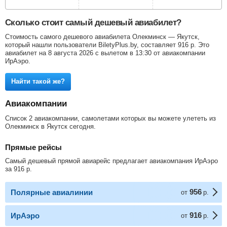
Сколько стоит самый дешевый авиабилет?
Стоимость самого дешевого авиабилета Олекминск — Якутск,
который нашли пользователи BiletyPlus.by, составляет
916
р
. Это
авиабилет на 8 августа 2026 с вылетом в 13:30 от авиакомпании
ИрАэро.
Найти такой же?
Авиакомпании
Список 2 авиакомпании, самолетами которых вы можете улететь из
Олекминск в Якутск сегодня.
Прямые рейсы
Самый дешевый прямой авиарейс предлагает авиакомпания ИрАэро
за
916
р
.
956
Полярные авиалинии
от
р.
916
ИрАэро
от
р.