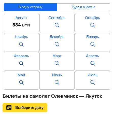
В одну сторону
Туда и обратно
Август
Сентябрь
Октябрь
884
BYN
Ноябрь
Декабрь
Январь
Февраль
Март
Апрель
Май
Июнь
Июль
Август
Сентябрь
Октябрь
Билеты на самолет Олекминск — Якутск
1 947
BYN
Выберите дату
Ноябрь
Декабрь
Январь