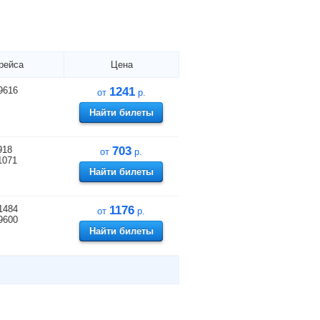
рейса
Цена
9616
1241
от
р.
Найти билеты
918
703
от
р.
1071
Найти билеты
1484
1176
от
р.
9600
Найти билеты