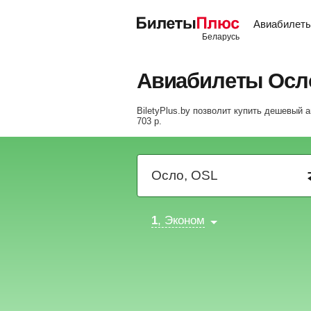
Авиабилет
Авиабилеты Осл
BiletyPlus.by позволит купить дешевый 
703
р
.
1
, Эконом