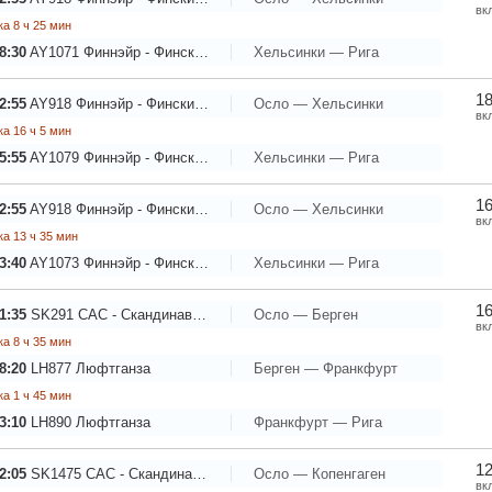
вк
а 8 ч 25 мин
8:30
AY1071
Финнэйр - Финские авиалинии
Хельсинки — Рига
18
2:55
AY918
Финнэйр - Финские авиалинии
Осло — Хельсинки
вк
а 16 ч 5 мин
5:55
AY1079
Финнэйр - Финские авиалинии
Хельсинки — Рига
16
2:55
AY918
Финнэйр - Финские авиалинии
Осло — Хельсинки
вк
а 13 ч 35 мин
3:40
AY1073
Финнэйр - Финские авиалинии
Хельсинки — Рига
16
1:35
SK291
САС - Скандинавские Авиалинии
Осло — Берген
вк
а 8 ч 35 мин
8:20
LH877
Люфтганза
Берген — Франкфурт
а 1 ч 45 мин
3:10
LH890
Люфтганза
Франкфурт — Рига
12
2:05
SK1475
САС - Скандинавские Авиалинии
Осло — Копенгаген
вк