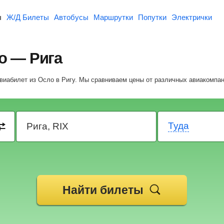
ы
Ж/Д Билеты
Автобусы
Маршрутки
Попутки
Электрички
о — Рига
авиабилет из Осло в Ригу.
Мы сравниваем цены от различных авиакомпан
Туда
Найти билеты