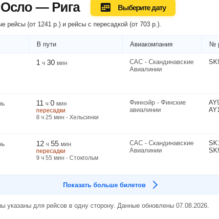
 Осло — Рига
Выберите дату
е рейсы (
от
1241
р.
) и рейсы
с пересадкой
(
от
703
р.
).
В пути
Авиакомпания
№ 
1
30
САС - Скандинавские
SK
ч
мин
Авиалинии
11
0
Финнэйр - Финские
AY
нь
ч
мин
авиалинии
AY
пересадки
8
ч
25
мин
- Хельсинки
12
55
САС - Скандинавские
SK
нь
ч
мин
Авиалинии
SK
пересадки
9
ч
55
мин
- Стокгольм
Показать больше билетов
ы указаны для рейсов в одну сторону. Данные обновлены 07.08.2026.