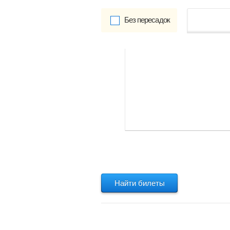
Без пересадок
от
Обратно:
указать
Найти билеты
Найти билеты