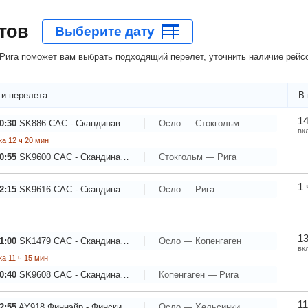
тов
ига поможет вам выбрать подходящий перелет, уточнить наличие рейсо
и перелета
В 
14
0:30
SK886
САС - Скандинавские Авиалинии
Осло — Стокгольм
вк
а 12 ч 20 мин
0:55
SK9600
САС - Скандинавские Авиалинии
Стокгольм — Рига
1 
2:15
SK9616
САС - Скандинавские Авиалинии
Осло — Рига
13
1:00
SK1479
САС - Скандинавские Авиалинии
Осло — Копенгаген
вк
а 11 ч 15 мин
0:40
SK9608
САС - Скандинавские Авиалинии
Копенгаген — Рига
11
2:55
AY918
Финнэйр - Финские авиалинии
Осло — Хельсинки