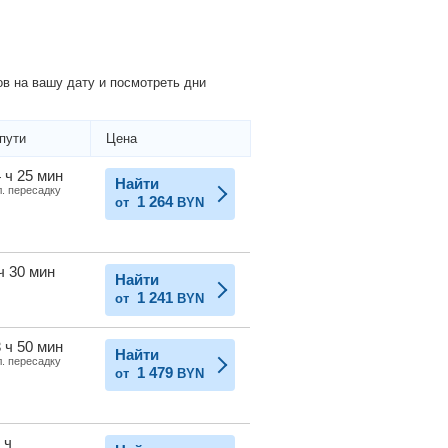
в на вашу дату и посмотреть дни
пути
Цена
 ч 25 мин
Найти
л. пересадку
1 264
от
BYN
ч 30 мин
Найти
1 241
от
BYN
 ч 50 мин
Найти
л. пересадку
1 479
от
BYN
 ч