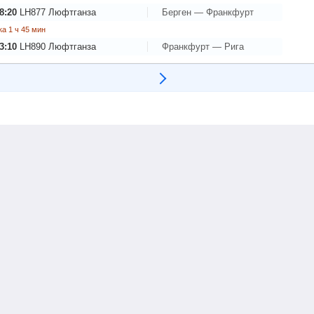
8:20
LH877
Люфтганза
Берген — Франкфурт
а 1 ч 45 мин
3:10
LH890
Люфтганза
Франкфурт — Рига