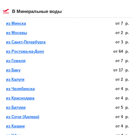
в Минеральные воды
из Минска
от
7
р.
из Москвы
от
2
р.
из Санкт-Петербурга
от
3
р.
из Ростова-на-Дону
от
64
р.
из Гомеля
от
7
р.
из Баку
от
17
р.
из Калуги
от
2
р.
из Челябинска
от
4
р.
из Краснодара
от
4
р.
из Батуми
от
5
р.
из Сочи (Адлера)
от
4
р.
из Казани
от
4
р.