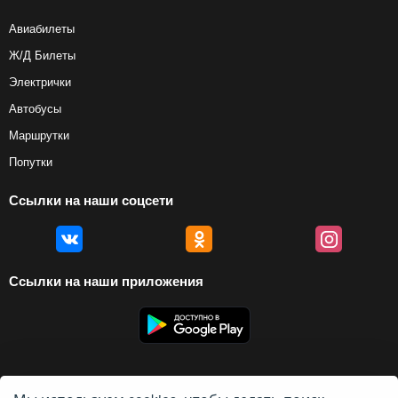
Авиабилеты
Ж/Д Билеты
Электрички
Автобусы
Маршрутки
Попутки
Ссылки на наши соцсети
Ссылки на наши приложения
© 2012 — 2026, Biletyplus, ООО «Инновэйтив Трэвел Текнолоджиз». Все