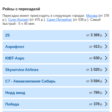
Рейсы с пересадкой
Пересадка может происходить в следующих городах:
Москва
(от
378
р.
),
Сочи (Адлер)
(от
475
р.
),
Санкт-Петербург
(от
538
р.
). Самый
быстрый - 5 ч 45 мин.
3 369
2S
от
р.
413
Аэрофлот
от
р.
630
ЮВТ-Аэро
от
р.
1 020
Skyservice Airlines
от
р.
3 594
С7 - Авиакомпания Сибирь
от
р.
784
Норд винд
от
р.
378
Победа
от
р.