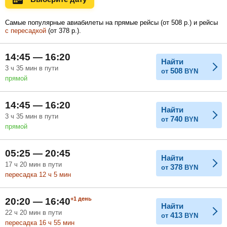
Самые популярные авиабилеты на прямые рейсы (
от
508
р.
) и рейсы
с пересадкой
(
от
378
р.
).
Февраль
Март
Апрель
14:45 — 16:20
Найти
3
ч
35
мин
в пути
508
от
BYN
Май
Июнь
Июль
прямой
14:45 — 16:20
Найти
3
ч
35
мин
в пути
740
от
BYN
прямой
05:25 — 20:45
Найти
17
ч
20
мин
в пути
378
от
BYN
пересадка 12
ч
5
мин
+1
день
20:20 — 16:40
Найти
22
ч
20
мин
в пути
413
от
BYN
пересадка 16
ч
55
мин