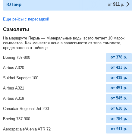
911
ЮТэйр
от
р.
Еще рейсы с пересадкой
Самолеты
На маршруте Пермь — Минеральные воды всего летает 10 марок
самолетов. Как меняется цена в зависимости от типа самолета,
представлено в таблице.
от
378
р.
Boeing 737-800
от
413
р.
Airbus A320
от
419
р.
Sukhoi Superjet 100
от
451
р.
Airbus A321
от
545
р.
Airbus A319
от
630
р.
Canadair Regional Jet 200
от
784
р.
Boeing 737-900
от
911
р.
Aerospatiale/Alenia ATR 72