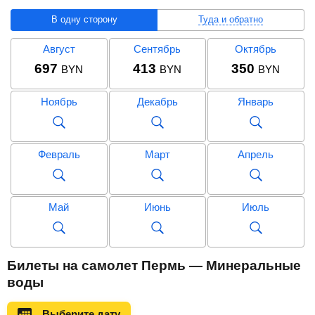
В одну сторону
Туда и обратно
Август
Сентябрь
Октябрь
697
413
350
BYN
BYN
BYN
Ноябрь
Декабрь
Январь
Февраль
Март
Апрель
Май
Июнь
Июль
Август
Сентябрь
Октябрь
Билеты на самолет Пермь — Минеральные
1 329
1 026
824
BYN
BYN
BYN
воды
Ноябрь
Декабрь
Январь
Выберите дату