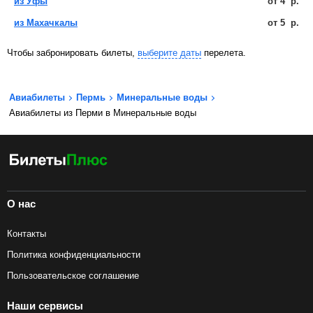
из Уфы
от
4
р.
из Махачкалы
от
5
р.
Чтобы забронировать билеты,
выберите даты
перелета.
Авиабилеты
Пермь
Минеральные воды
Авиабилеты из Перми в Минеральные воды
О нас
Контакты
Политика конфиденциальности
Пользовательское соглашение
Наши сервисы