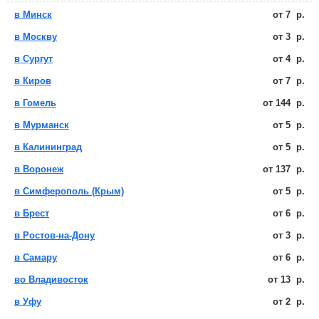
в Минск
от
7
р.
в Москву
от
3
р.
в Сургут
от
4
р.
в Киров
от
7
р.
в Гомель
от
144
р.
в Мурманск
от
5
р.
в Калининград
от
5
р.
в Воронеж
от
137
р.
в Симферополь (Крым)
от
5
р.
в Брест
от
6
р.
в Ростов-на-Дону
от
3
р.
в Самару
от
6
р.
во Владивосток
от
13
р.
в Уфу
от
2
р.