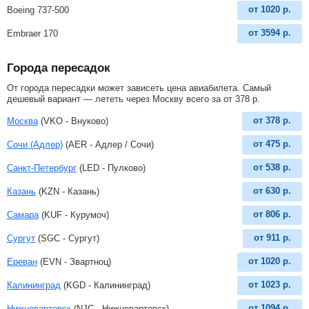
от
1020
р.
Boeing 737-500
от
3594
р.
Embraer 170
Города пересадок
От города пересадки может зависеть цена авиабилета. Самый
дешевый вариант — лететь через Москву всего за
от
378
р
.
от
378
р.
Москва
(VKO - Внуково)
от
475
р.
Сочи (Адлер)
(AER - Адлер / Сочи)
от
538
р.
Санкт-Петербург
(LED - Пулково)
от
630
р.
Казань
(KZN - Казань)
от
806
р.
Самара
(KUF - Курумоч)
от
911
р.
Сургут
(SGC - Сургут)
от
1020
р.
Ереван
(EVN - Звартноц)
от
1023
р.
Калининград
(KGD - Калининград)
от
1094
р.
Нижневартовск
(NJC - Нижневартовск)