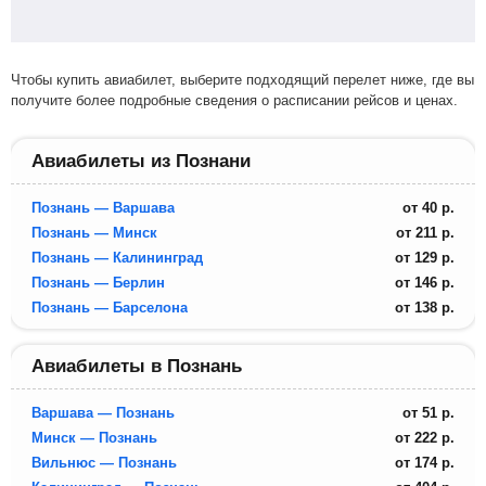
Чтобы купить авиабилет, выберите подходящий перелет ниже, где вы
получите более подробные сведения о расписании рейсов и ценах.
Авиабилеты из Познани
Познань — Варшава
от
40
р.
Познань — Минск
от
211
р.
Познань — Калининград
от
129
р.
Познань — Берлин
от
146
р.
Познань — Барселона
от
138
р.
Авиабилеты в Познань
Варшава — Познань
от
51
р.
Минск — Познань
от
222
р.
Вильнюс — Познань
от
174
р.