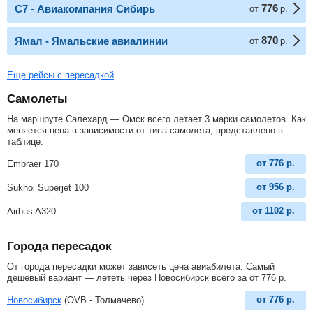
776
С7 - Авиакомпания Сибирь
от
р.
870
Ямал - Ямальские авиалинии
от
р.
Еще рейсы с пересадкой
Самолеты
На маршруте Салехард — Омск всего летает 3 марки самолетов. Как
меняется цена в зависимости от типа самолета, представлено в
таблице.
от
776
р.
Embraer 170
от
956
р.
Sukhoi Superjet 100
от
1102
р.
Airbus A320
Города пересадок
От города пересадки может зависеть цена авиабилета. Самый
дешевый вариант — лететь через Новосибирск всего за
от
776
р
.
от
776
р.
Новосибирск
(OVB - Толмачево)