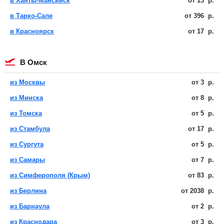
в Ханты-Мансийск
от
13
р.
в Тарко-Сале
от
396
р.
в Красноярск
от
17
р.
в Омск
из Москвы
от
3
р.
из Минска
от
8
р.
из Томска
от
5
р.
из Стамбула
от
17
р.
из Сургута
от
5
р.
из Самары
от
7
р.
из Симферополя (Крым)
от
83
р.
из Берлина
от
2038
р.
из Барнаула
от
2
р.
из Краснодара
от
3
р.