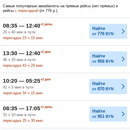
Самые популярные авиабилеты на прямые рейсы (нет прямых) и
рейсы
с пересадкой
(
от
776
р.
).
Февраль
Март
Апрель
+1
день
08:35 — 12:40
Найти
26
ч
40
мин
в пути
776
от
BYN
пересадка 23
ч
15
мин
Май
Июнь
Июль
+2
дня
13:30 — 12:40
Найти
46
ч
10
мин
в пути
956
от
BYN
пересадка 43
ч
20
мин
+2
дня
10:20 — 05:25
Найти
42
ч
5
мин
в пути
870
от
BYN
пересадка 34
ч
15
мин
+1
день
08:35 — 17:05
Найти
31
ч
10
мин
в пути
951
от
BYN
пересадка 25
ч
30
мин