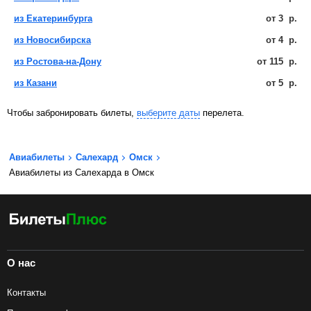
из Екатеринбурга
от
3
р.
из Новосибирска
от
4
р.
из Ростова-на-Дону
от
115
р.
из Казани
от
5
р.
Чтобы забронировать билеты,
выберите даты
перелета.
Авиабилеты
Салехард
Омск
Авиабилеты из Салехарда в Омск
О нас
Контакты