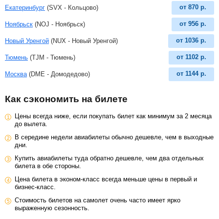
от
870
р.
Екатеринбург
(SVX - Кольцово)
от
956
р.
Ноябрьск
(NOJ - Ноябрьск)
от
1036
р.
Новый Уренгой
(NUX - Новый Уренгой)
от
1102
р.
Тюмень
(TJM - Тюмень)
от
1144
р.
Москва
(DME - Домодедово)
Как сэкономить на билете
Цены всегда ниже, если покупать билет как минимум за 2 месяца
до вылета.
В середине недели авиабилеты обычно дешевле, чем в выходные
дни.
Купить авиабилеты туда обратно дешевле, чем два отдельных
билета в обе стороны.
Цена билета в эконом-класс всегда меньше цены в первый и
бизнес-класс.
Стоимость билетов на самолет очень часто имеет ярко
выраженную сезонность.