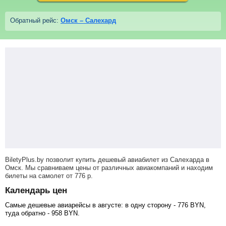
Обратный рейс:
Омск – Салехард
BiletyPlus.by позволит купить дешевый авиабилет из Салехарда в
Омск. Мы сравниваем цены от различных авиакомпаний и находим
билеты на самолет
от
776
р
.
Календарь цен
Самые дешевые авиарейсы в августе: в одну сторону -
776
BYN
,
туда обратно -
958
BYN
.