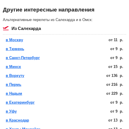
Другие интересные направления
Альтернативные перелеты из Салехарда и в Омск:
из Салехарда
в Москву
от
11
р.
в Тюмень
от
9
р.
в Санкт-Петербург
от
9
р.
в Минск
от
15
р.
в Воркуту
от
136
р.
в Пермь
от
216
р.
в Надым
от
229
р.
в Екатеринбург
от
9
р.
в Уфу
от
9
р.
в Краснодар
от
13
р.