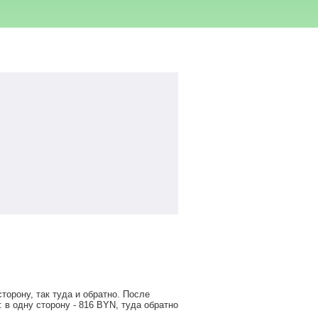
орону, так туда и обратно. После
 в одну сторону -
816
BYN
, туда обратно