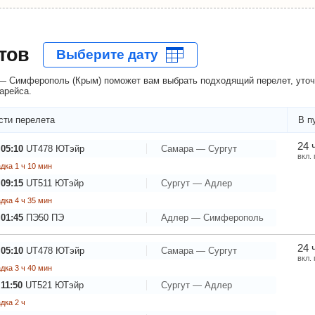
тов
— Симферополь (Крым) поможет вам выбрать подходящий перелет, уточн
арейса.
сти перелета
В п
24 
 05:10
UT478
ЮТэйр
Самара — Сургут
вкл.
дка 1 ч 10 мин
 09:15
UT511
ЮТэйр
Сургут — Адлер
дка 4 ч 35 мин
 01:45
ПЭ50
ПЭ
Адлер — Симферополь
24 
 05:10
UT478
ЮТэйр
Самара — Сургут
вкл.
дка 3 ч 40 мин
11:50
UT521
ЮТэйр
Сургут — Адлер
дка 2 ч