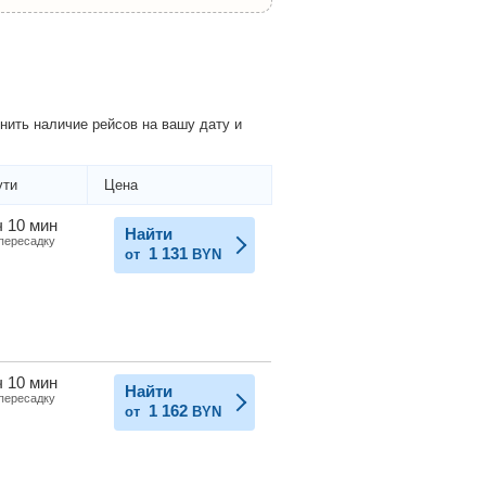
ить наличие рейсов на вашу дату и
ути
Цена
ч 10 мин
Найти
 пересадку
1 131
от
BYN
ч 10 мин
Найти
 пересадку
1 162
от
BYN