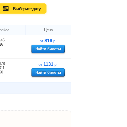
Выберите дату
рейса
Цена
145
816
от
р.
26
Найти билеты
478
1131
от
р.
511
50
Найти билеты