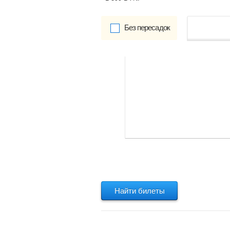
Без пересадок
от
Обратно:
указать
Найти билеты
Найти билеты