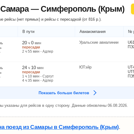
т Самара — Симферополь (Крым)
е рейсы (нет прямых) и рейсы
с пересадкой
(
от
816
р.
).
В пути
Авиакомпания
№ 
20
0
Уральские авиалинии
U6
нь
ч
мин
ПЭ
ь
пересадки
2
ч
55
мин
- Адлер
ь
24
10
ЮТэйр
UT
нь
ч
мин
UT
ь
пересадки
ПЭ
1
ч
10
мин
- Сургут
ь
4
ч
35
мин
- Адлер
Показать больше билетов
ы указаны для рейсов в одну сторону. Данные обновлены 06.08.2026.
на поезд из Самары в Симферополь (Крым)
.