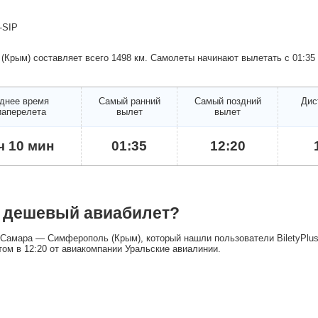
-SIP
Крым) составляет всего 1498 км. Самолеты начинают вылетать с 01:35 
днее время
Самый ранний
Самый поздний
Дис
иаперелета
вылет
вылет
ч 10 мин
01:35
12:20
й дешевый авиабилет?
Самара — Симферополь (Крым), который нашли пользователи BiletyPlus
том в 12:20 от авиакомпании Уральские авиалинии.