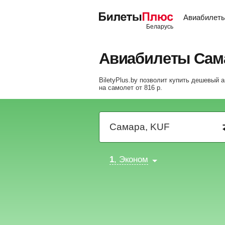
Авиабилет
Авиабилеты Сам
BiletyPlus.by позволит купить дешевый
на самолет
от
816
р
.
1
, Эконом