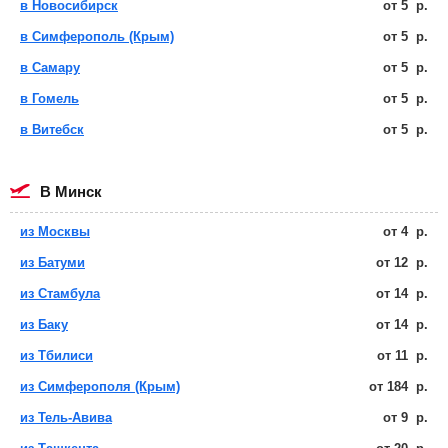
в Новосибирск
от
5
р.
в Симферополь (Крым)
от
5
р.
в Самару
от
5
р.
в Гомель
от
5
р.
в Витебск
от
5
р.
в Минск
из Москвы
от
4
р.
из Батуми
от
12
р.
из Стамбула
от
14
р.
из Баку
от
14
р.
из Тбилиси
от
11
р.
из Симферополя (Крым)
от
184
р.
из Тель-Авива
от
9
р.