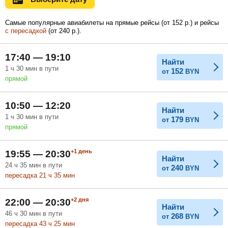
Самые популярные авиабилеты на прямые рейсы (
от
152
р.
) и рейсы
с пересадкой
(
от
240
р.
).
Февраль
Март
Апрель
17:40 — 19:10
Найти
1
ч
30
мин
в пути
152
от
BYN
Май
Июнь
Июль
прямой
10:50 — 12:20
Найти
1
ч
30
мин
в пути
179
от
BYN
прямой
+1
день
19:55 — 20:30
Найти
24
ч
35
мин
в пути
240
от
BYN
пересадка 21
ч
35
мин
+2
дня
22:00 — 20:30
Найти
46
ч
30
мин
в пути
268
от
BYN
пересадка 43
ч
25
мин