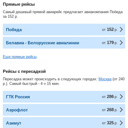
Прямые рейсы
Самый дешевый прямой авиарейс предлагает авиакомпания Победа
за
152
р
.
152
Победа
от
р.
179
Белавиа - Белорусские авиалинии
от
р.
Еще прямые рейсы
Рейсы с пересадкой
Пересадка может происходить в следующих городах:
Москва
(от
240
р.
). Самый быстрый - 4 ч 15 мин.
286
ГТК Россия
от
р.
268
Аэрофлот
от
р.
325
Азимут
от
р.