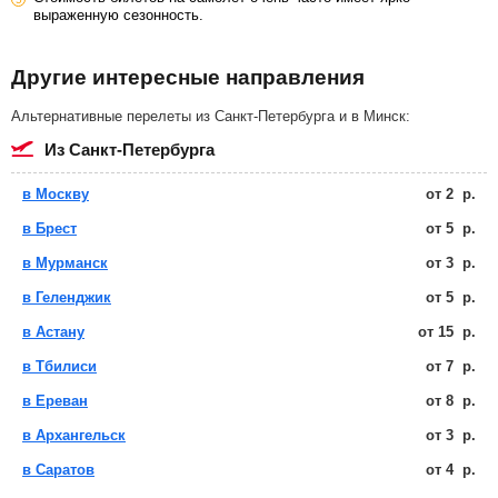
выраженную сезонность.
Другие интересные направления
Альтернативные перелеты из Санкт-Петербурга и в Минск:
из Санкт-Петербурга
в Москву
от
2
р.
в Брест
от
5
р.
в Мурманск
от
3
р.
в Геленджик
от
5
р.
в Астану
от
15
р.
в Тбилиси
от
7
р.
в Ереван
от
8
р.
в Архангельск
от
3
р.
в Саратов
от
4
р.