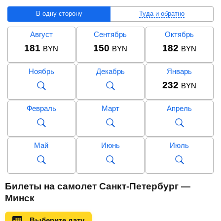
В одну сторону
Туда и обратно
Август
Сентябрь
Октябрь
181
150
182
BYN
BYN
BYN
Ноябрь
Декабрь
Январь
232
BYN
Февраль
Март
Апрель
Май
Июнь
Июль
Август
Сентябрь
Октябрь
Билеты на самолет Санкт-Петербург —
376
332
375
BYN
BYN
BYN
Минск
Ноябрь
Декабрь
Январь
Выберите дату