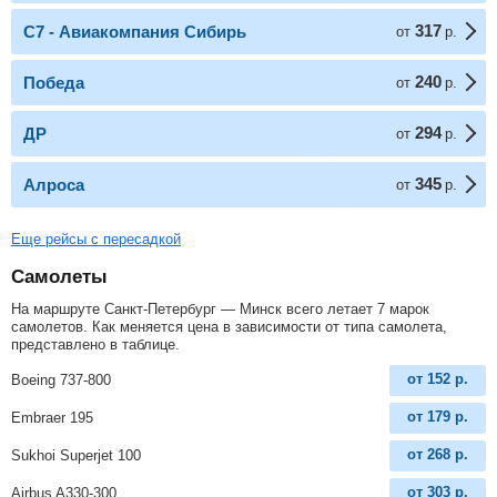
317
С7 - Авиакомпания Сибирь
от
р.
240
Победа
от
р.
294
ДР
от
р.
345
Алроса
от
р.
Еще рейсы с пересадкой
Самолеты
На маршруте Санкт-Петербург — Минск всего летает 7 марок
самолетов. Как меняется цена в зависимости от типа самолета,
представлено в таблице.
от
152
р.
Boeing 737-800
от
179
р.
Embraer 195
от
268
р.
Sukhoi Superjet 100
от
303
р.
Airbus A330-300