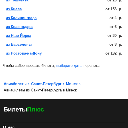
из Ташкента
от
20
р.
из Киева
от
153
р.
из Калининграда
от
4
р.
из Краснодара
от
6
р.
из Нью-Йорка
от
30
р.
из Барселоны
от
8
р.
из Ростова-на-Дону
от
192
р.
Чтобы забронировать билеты,
выберите даты
перелета.
Авиабилеты
Санкт-Петербург
Минск
Авиабилеты из Санкт-Петербурга в Минск
О нас