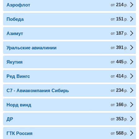
214
Аэрофлот
от
р.
151
Победа
от
р.
187
Азимут
от
р.
391
Уральские авиалинии
от
р.
445
Якутия
от
р.
414
Ред Вингс
от
р.
234
С7 - Авиакомпания Сибирь
от
р.
166
Норд винд
от
р.
353
ДР
от
р.
568
ГТК Россия
от
р.