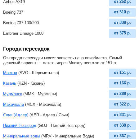
от
262
р.
Airbus A319
от
310
р.
Boeing 737
от
338
р.
Boeing 737-100/200
от
375
р.
Embraer Lineage 1000
Города пересадок
От города пересадки может зависеть цена авиабилета. Самый
дешевый вариант — лететь через Москву всего за
от
151
р
.
от
151
р.
Москва
(SVO - Шереметьево)
от
166
р.
Казань
(KZN - Казань)
от
288
р.
Мурманск
(MMK - Мурмаши)
от
322
р.
Махачкала
(MCX - Махачкала)
от
331
р.
Сочи (Адлер)
(AER - Адлер / Сочи)
от
338
р.
Нижний Новгород
(GOJ - Нижний Новгород)
от
367
р.
Минеральные воды
(MRV - Минеральные Воды)