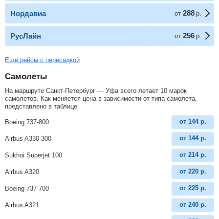
288
Нордавиа
от
р.
256
РусЛайн
от
р.
Еще рейсы с пересадкой
Самолеты
На маршруте Санкт-Петербург — Уфа всего летает 10 марок
самолетов. Как меняется цена в зависимости от типа самолета,
представлено в таблице.
от
144
р.
Boeing 737-800
от
144
р.
Airbus A330-300
от
214
р.
Sukhoi Superjet 100
от
220
р.
Airbus A320
от
225
р.
Boeing 737-700
от
240
р.
Airbus A321