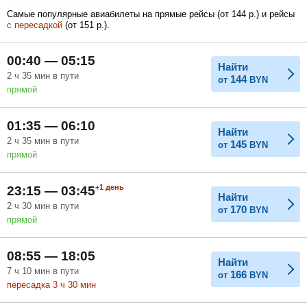
Самые популярные авиабилеты на прямые рейсы (
от
144
р.
) и рейсы
с пересадкой
(
от
151
р.
).
Февраль
Март
Апрель
00:40 — 05:15
Найти
2
ч
35
мин
в пути
144
от
BYN
прямой
Май
Июнь
Июль
01:35 — 06:10
Найти
2
ч
35
мин
в пути
145
от
BYN
прямой
+1
день
23:15 — 03:45
Найти
2
ч
30
мин
в пути
170
от
BYN
прямой
08:55 — 18:05
Найти
7
ч
10
мин
в пути
166
от
BYN
пересадка 3
ч
30
мин