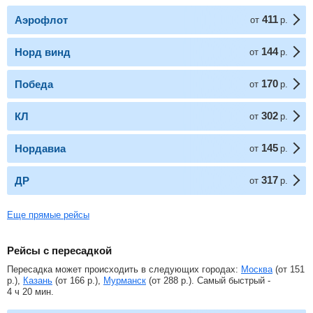
411
Аэрофлот
от
р.
144
Норд винд
от
р.
170
Победа
от
р.
302
КЛ
от
р.
145
Нордавиа
от
р.
317
ДР
от
р.
Еще прямые рейсы
Рейсы с пересадкой
Пересадка может происходить в следующих городах:
Москва
(от
151
р.
),
Казань
(от
166
р.
),
Мурманск
(от
288
р.
). Самый быстрый -
4 ч 20 мин.