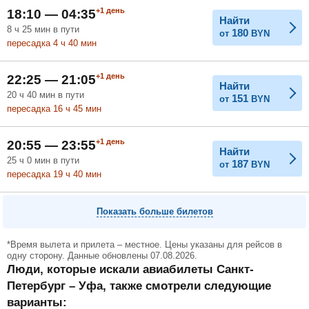
+1
день
18:10 — 04:35
Найти
8
ч
25
мин
в пути
180
от
BYN
пересадка 4
ч
40
мин
+1
день
22:25 — 21:05
Найти
20
ч
40
мин
в пути
151
от
BYN
пересадка 16
ч
45
мин
+1
день
20:55 — 23:55
Найти
25
ч
0
мин
в пути
187
от
BYN
пересадка 19
ч
40
мин
Показать больше билетов
*Время вылета и прилета – местное. Цены указаны для рейсов в
одну сторону. Данные обновлены 07.08.2026.
Люди, которые искали авиабилеты Санкт-
Петербург – Уфа, также смотрели следующие
варианты: