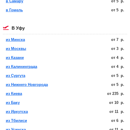
в Самару
от
5
р.
в Гомель
от
5
р.
в Уфу
из Минска
от
7
р.
из Москвы
от
3
р.
из Казани
от
4
р.
из Калининграда
от
4
р.
из Сургута
от
5
р.
из Нижнего Новгорода
от
5
р.
из Киева
от
235
р.
из Баку
от
10
р.
из Иркутска
от
11
р.
из Тбилиси
от
6
р.
из Усинска
от
11
р.