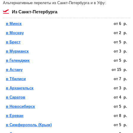
Альтернативные перелеты из Санкт-Петербурга и в Уфу:
из Санкт-Петербурга
в Минск
от
6
р.
в Москву
от
2
р.
в Брест
от
5
р.
в Мурманск
от
3
р.
в Геленджик
от
5
р.
в Астану
от
15
р.
в Тбилиси
от
7
р.
в Архангельск
от
3
р.
в Саратов
от
4
р.
в Новосибирск
от
5
р.
в Ереван
от
8
р.
в Симферополь (Крым)
от
5
р.