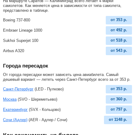
На маршруте Саратов — Калининград всего летает 4 марки
самолетов. Как меняется цена в зависимости от типа самолета,
представлено в таблице.
от
353
р.
Boeing 737-800
от
492
р.
Embraer Lineage 1000
от
518
р.
Sukhoi Superjet 100
от
543
р.
Airbus A320
Города пересадок
От города пересадки может зависеть цена авиабилета. Самый
дешевый вариант — лететь через Санкт-Петербург всего за
от
353
р
.
от
353
р.
Санкт-Петербург
(LED - Пулково)
от
360
р.
Москва
(SVO - Шереметьево)
от
797
р.
Екатеринбург
(SVX - Кольцово)
от
1148
р.
Сочи (Адлер)
(AER - Адлер / Сочи)