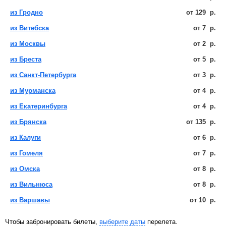
из Гродно
от
129
р.
из Витебска
от
7
р.
из Москвы
от
2
р.
из Бреста
от
5
р.
из Санкт-Петербурга
от
3
р.
из Мурманска
от
4
р.
из Екатеринбурга
от
4
р.
из Брянска
от
135
р.
из Калуги
от
6
р.
из Гомеля
от
7
р.
из Омска
от
8
р.
из Вильнюса
от
8
р.
из Варшавы
от
10
р.
Чтобы забронировать билеты,
выберите даты
перелета.