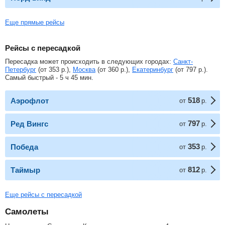
Еще прямые рейсы
Рейсы с пересадкой
Пересадка может происходить в следующих городах:
Санкт-
Петербург
(от
353
р.
),
Москва
(от
360
р.
),
Екатеринбург
(от
797
р.
).
Самый быстрый - 5 ч 45 мин.
518
Аэрофлот
от
р.
797
Ред Вингс
от
р.
353
Победа
от
р.
812
Таймыр
от
р.
Еще рейсы с пересадкой
Самолеты