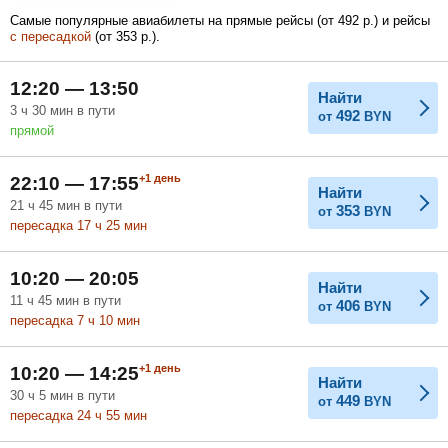
Самые популярные авиабилеты на прямые рейсы (
от
492
р.
) и рейсы
с пересадкой
(
от
353
р.
).
Февраль
Март
Апрель
12:20 — 13:50
Найти
3
ч
30
мин
в пути
492
от
BYN
прямой
Май
Июнь
Июль
+1
день
22:10 — 17:55
Найти
21
ч
45
мин
в пути
353
от
BYN
пересадка 17
ч
25
мин
10:20 — 20:05
Найти
11
ч
45
мин
в пути
406
от
BYN
пересадка 7
ч
10
мин
+1
день
10:20 — 14:25
Найти
30
ч
5
мин
в пути
449
от
BYN
пересадка 24
ч
55
мин