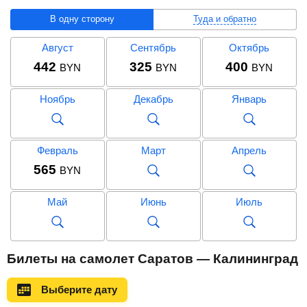
В одну сторону
Туда и обратно
Август
Сентябрь
Октябрь
442
325
400
BYN
BYN
BYN
Ноябрь
Декабрь
Январь
Февраль
Март
Апрель
565
BYN
Май
Июнь
Июль
Август
Сентябрь
Октябрь
Билеты на самолет Саратов — Калининград
1 055
836
980
BYN
BYN
BYN
Выберите дату
Ноябрь
Декабрь
Январь