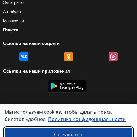
Электрички
Автобусы
Маршрутки
Попутки
Ссылки на наши соцсети
Ссылки на наши приложения
Мы используем cookies, чтобы делать поиск
© 2012 — 2026, Biletyplus, ООО «Инновэйтив Трэвел Текнолоджиз». Все
права защищены. Использование этого сайта означает принятие правил
билетов удобнее.
Политика Конфиденциальности
пользовательского соглашения
и
политики конфиденциальности
.
Ссылки на наши региональные сайты:
Соглашаюсь