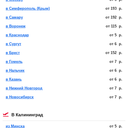
в Симферополь (Крым)
от
193
р.
в Самару
от
192
р.
в Воронеж
от
115
р.
в Краснодар
от
5
р.
в Сургут
от
6
р.
в Брест
от
152
р.
в Гомель
от
7
р.
в Нальчик
от
6
р.
в Казань
от
6
р.
в Нижний Новгород
от
7
р.
в Новосибирск
от
7
р.
в Калининград
из Минска
от
5
р.