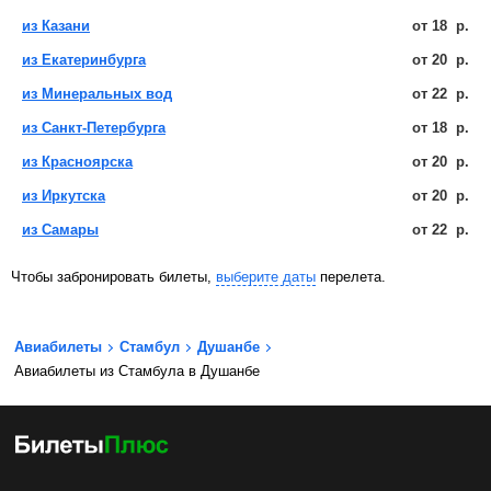
из Казани
от
18
р.
из Екатеринбурга
от
20
р.
из Минеральных вод
от
22
р.
из Санкт-Петербурга
от
18
р.
из Красноярска
от
20
р.
из Иркутска
от
20
р.
из Самары
от
22
р.
Чтобы забронировать билеты,
выберите даты
перелета.
Авиабилеты
Стамбул
Душанбе
Авиабилеты из Стамбула в Душанбе