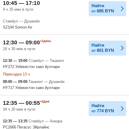
10:45 — 17:10
Найти
4 ч 25 мин в пути
685
BYN
от
Стамбул — Душанбе
SZ104 Somon Air
+1день
12:30 — 09:00
Найти
18 ч 30 мин в пути
801
BYN
от
12:30 — 19:00
Стамбул — Ташкент
HY272 Узбекистон хаво йуллари
Пересадка 13 ч
08:00 — 09:00
Ташкент — Душанбе
HY717 Узбекистон хаво йуллари
+2дня
12:35 — 00:55
Найти
34 ч 20 мин в пути
774
BYN
от
12:35 — 13:35
Стамбул — Анкара
PC2666 Пегасус Эйрлайнс