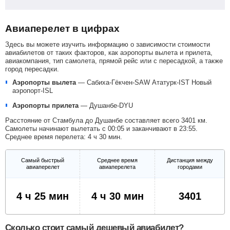
Авиаперелет в цифрах
Здесь вы можете изучить информацию о зависимости стоимости
авиабилетов от таких факторов, как аэропорты вылета и прилета,
авиакомпания, тип самолета, прямой рейс или с пересадкой, а также
город пересадки.
Аэропорты вылета
—
Сабиха-Гёкчен-SAW
Ататурк-IST
Новый
аэропорт-ISL
Аэропорты прилета
—
Душанбе-DYU
Расстояние от Стамбула до Душанбе составляет всего 3401 км.
Самолеты начинают вылетать с 00:05 и заканчивают в 23:55.
Среднее время перелета: 4 ч 30 мин.
Самый быстрый
Среднее время
Дистанция между
авиаперелет
авиаперелета
городами
4 ч 25 мин
4 ч 30 мин
3401
Сколько стоит самый дешевый авиабилет?