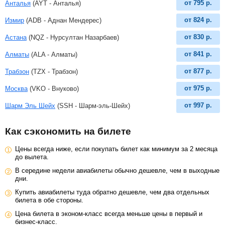
от
795
р.
Анталья
(AYT - Анталья)
от
824
р.
Измир
(ADB - Аднан Мендерес)
от
830
р.
Астана
(NQZ - Нурсултан Назарбаев)
от
841
р.
Алматы
(ALA - Алматы)
от
877
р.
Трабзон
(TZX - Трабзон)
от
975
р.
Москва
(VKO - Внуково)
от
997
р.
Шарм Эль Шейх
(SSH - Шарм-эль-Шейх)
Как сэкономить на билете
Цены всегда ниже, если покупать билет как минимум за 2 месяца
до вылета.
В середине недели авиабилеты обычно дешевле, чем в выходные
дни.
Купить авиабилеты туда обратно дешевле, чем два отдельных
билета в обе стороны.
Цена билета в эконом-класс всегда меньше цены в первый и
бизнес-класс.