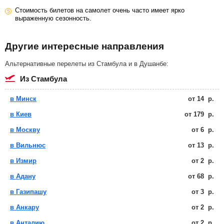
Стоимость билетов на самолет очень часто имеет ярко
выраженную сезонность.
Другие интересные направления
Альтернативные перелеты из Стамбула и в Душанбе:
из Стамбула
в Минск
от
14
р.
в Киев
от
179
р.
в Москву
от
6
р.
в Вильнюс
от
13
р.
в Измир
от
2
р.
в Адану
от
68
р.
в Газипашу
от
3
р.
в Анкару
от
2
р.
в Анталию
от
2
р.