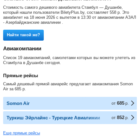
Стоимость самого дешевого авиабилета Стамбул — Душанбе,
который нашли пользователи BiletyPlus.by, составляет
558
р
. Это
авиабилет на 18 июня 2026 с вылетом в 13:30 от авиакомпании АЗАЛ
- Азербайджанские авиалинии .
Найти такой же?
Авиакомпании
Список 19 авиакомпаний, самолетами которых вы можете улететь из
Стамбула в Душанбе сегодня.
Прямые рейсы
Самый дешевый прямой авиарейс предлагает авиакомпания Somon
Air за
685
р
.
685
Somon Air
от
р.
852
Туркиш Эйрлайнс - Турецкие Авиалинии
от
р.
Еще прямые рейсы