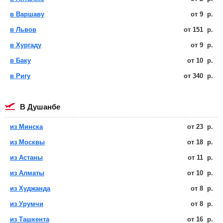
в Варшаву
от
9
р.
в Львов
от
151
р.
в Хургаду
от
9
р.
в Баку
от
10
р.
в Ригу
от
340
р.
в Душанбе
из Минска
от
23
р.
из Москвы
от
18
р.
из Астаны
от
11
р.
из Алматы
от
10
р.
из Худжанда
от
8
р.
из Урумчи
от
8
р.
из Ташкента
от
16
р.