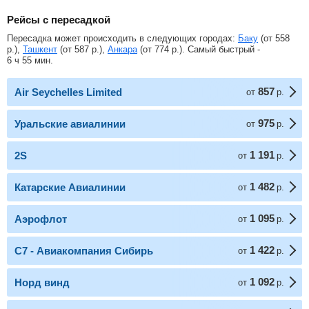
Рейсы с пересадкой
Пересадка может происходить в следующих городах:
Баку
(от
558
р.
),
Ташкент
(от
587
р.
),
Анкара
(от
774
р.
). Самый быстрый -
6 ч 55 мин.
857
Air Seychelles Limited
от
р.
975
Уральские авиалинии
от
р.
1 191
2S
от
р.
1 482
Катарские Авиалинии
от
р.
1 095
Аэрофлот
от
р.
1 422
С7 - Авиакомпания Сибирь
от
р.
1 092
Норд винд
от
р.