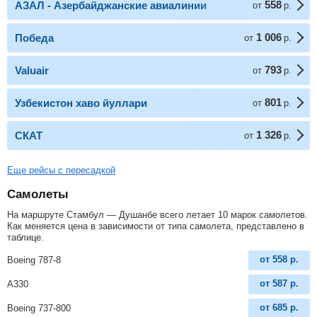
558
АЗАЛ - Азербайджанские авиалинии
от
р.
1 006
Победа
от
р.
793
Valuair
от
р.
801
Узбекистон хаво йуллари
от
р.
1 326
СКАТ
от
р.
Еще рейсы с пересадкой
Самолеты
На маршруте Стамбул — Душанбе всего летает 10 марок самолетов.
Как меняется цена в зависимости от типа самолета, представлено в
таблице.
от
558
р.
Boeing 787-8
от
587
р.
A330
от
685
р.
Boeing 737-800