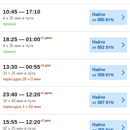
Февраль
Март
Апрель
10:45 — 17:10
Найти
4
ч
25
мин
в пути
685
от
BYN
прямой
Май
Июнь
Июль
+1
день
18:25 — 01:00
Найти
4
ч
35
мин
в пути
852
от
BYN
прямой
+2
дня
13:30 — 00:55
Найти
33
ч
25
мин
в пути
558
от
BYN
пересадка 28
ч
0
мин
+1
день
23:40 — 12:20
Найти
10
ч
40
мин
в пути
587
от
BYN
пересадка 4
ч
50
мин
+2
дня
15:55 — 12:20
Найти
42
ч
25
мин
в пути
755