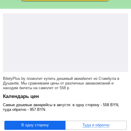
BiletyPlus.by позволит купить дешевый авиабилет из Стамбула в
Душанбе. Мы сравниваем цены от различных авиакомпаний и
находим билеты на самолет
от
558
р
.
Календарь цен
Самые дешевые авиарейсы в августе: в одну сторону -
558
BYN
,
туда обратно -
957
BYN
.
В одну сторону
Туда и обратно