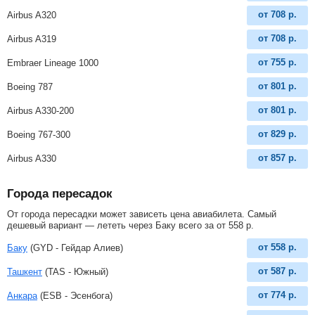
от
708
р.
Airbus A320
от
708
р.
Airbus A319
от
755
р.
Embraer Lineage 1000
от
801
р.
Boeing 787
от
801
р.
Airbus A330-200
от
829
р.
Boeing 767-300
от
857
р.
Airbus A330
Города пересадок
От города пересадки может зависеть цена авиабилета. Самый
дешевый вариант — лететь через Баку всего за
от
558
р
.
от
558
р.
Баку
(GYD - Гейдар Алиев)
от
587
р.
Ташкент
(TAS - Южный)
от
774
р.
Анкара
(ESB - Эсенбога)