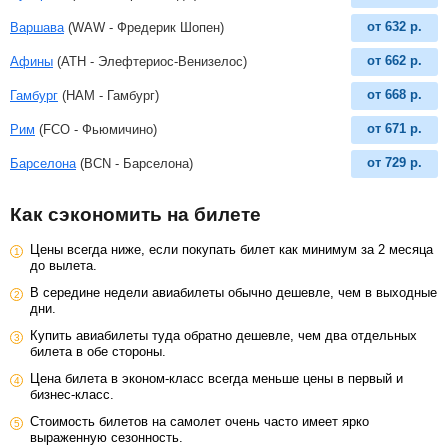
от
632
р.
Варшава
(WAW - Фредерик Шопен)
от
662
р.
Афины
(ATH - Элефтериос-Венизелос)
от
668
р.
Гамбург
(HAM - Гамбург)
от
671
р.
Рим
(FCO - Фьюмичино)
от
729
р.
Барселона
(BCN - Барселона)
Как сэкономить на билете
Цены всегда ниже, если покупать билет как минимум за 2 месяца
до вылета.
В середине недели авиабилеты обычно дешевле, чем в выходные
дни.
Купить авиабилеты туда обратно дешевле, чем два отдельных
билета в обе стороны.
Цена билета в эконом-класс всегда меньше цены в первый и
бизнес-класс.
Стоимость билетов на самолет очень часто имеет ярко
выраженную сезонность.