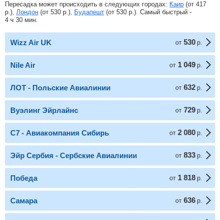
Пересадка может происходить в следующих городах:
Каир
(от
417
р.
),
Лондон
(от
530
р.
),
Будапешт
(от
530
р.
). Самый быстрый -
4 ч 30 мин.
530
Wizz Air UK
от
р.
1 049
Nile Air
от
р.
632
ЛОТ - Польские Авиалинии
от
р.
729
Вуэлинг Эйрлайнс
от
р.
2 080
С7 - Авиакомпания Сибирь
от
р.
833
Эйр Сербия - Сербские Авиалинии
от
р.
1 818
Победа
от
р.
636
Самара
от
р.