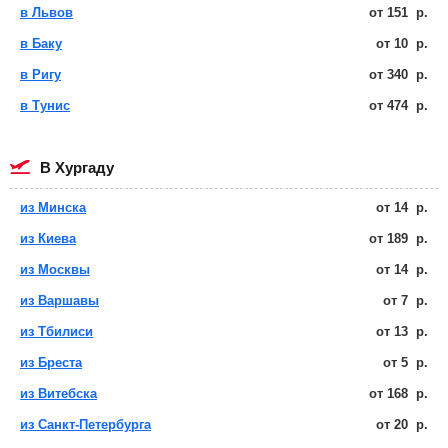
в Львов
от
151
р.
в Баку
от
10
р.
в Ригу
от
340
р.
в Тунис
от
474
р.
в Хургаду
из Минска
от
14
р.
из Киева
от
189
р.
из Москвы
от
14
р.
из Варшавы
от
7
р.
из Тбилиси
от
13
р.
из Бреста
от
5
р.
из Витебска
от
168
р.
из Санкт-Петербурга
от
20
р.