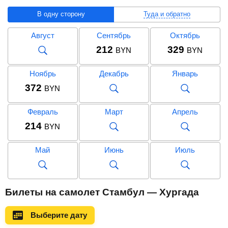
В одну сторону
Туда и обратно
Август
Сентябрь
Октябрь
212
329
BYN
BYN
Ноябрь
Декабрь
Январь
372
BYN
Февраль
Март
Апрель
214
BYN
Май
Июнь
Июль
Август
Сентябрь
Октябрь
Билеты на самолет Стамбул — Хургада
Выберите дату
Ноябрь
Декабрь
Январь