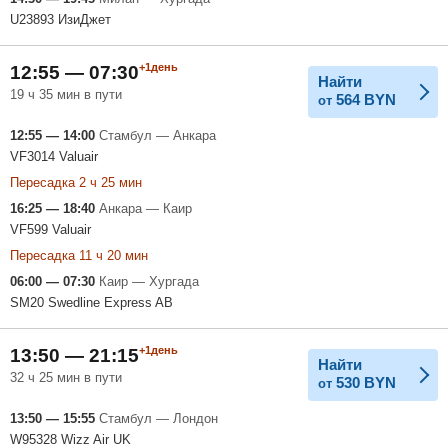
U23893 ИзиДжет
+1день
12:55 — 07:30
Найти
19 ч 35 мин в пути
564
BYN
от
12:55 — 14:00
Стамбул — Анкара
VF3014 Valuair
Пересадка 2 ч 25 мин
16:25 — 18:40
Анкара — Каир
VF599 Valuair
Пересадка 11 ч 20 мин
06:00 — 07:30
Каир — Хургада
SM20 Swedline Express AB
+1день
13:50 — 21:15
Найти
32 ч 25 мин в пути
530
BYN
от
13:50 — 15:55
Стамбул — Лондон
W95328 Wizz Air UK