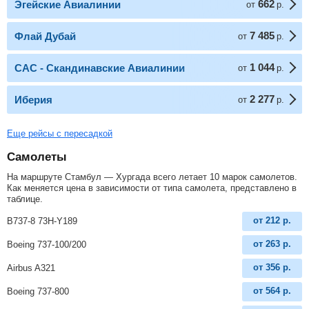
662
Эгейские Авиалинии
от
р.
7 485
Флай Дубай
от
р.
1 044
САС - Скандинавские Авиалинии
от
р.
2 277
Иберия
от
р.
Еще рейсы с пересадкой
Самолеты
На маршруте Стамбул — Хургада всего летает 10 марок самолетов.
Как меняется цена в зависимости от типа самолета, представлено в
таблице.
от
212
р.
B737-8 73H-Y189
от
263
р.
Boeing 737-100/200
от
356
р.
Airbus A321
от
564
р.
Boeing 737-800