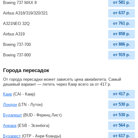
от
581
р.
Boeing 737 MAX 8
от
637
р.
Airbus A318/319/320/321
от
761
р.
A321NEO 32Q
от
858
р.
Airbus A319
от
886
р.
Boeing 737-700
от
919
р.
Boeing 737-900
Города пересадок
От города пересадки может зависеть цена авиабилета. Самый
дешевый вариант — лететь через Каир всего за
от
417
р
.
от
417
р.
Каир
(CAI - Каир)
от
530
р.
Лондон
(LTN - Лутон)
от
530
р.
Будапешт
(BUD - Ференц Лист)
от
564
р.
Анкара
(ESB - Эсенбога)
от
617
р.
Бухарест
(OTP - Анри Коанды)