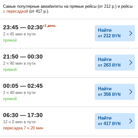
Самые популярные авиабилеты на прямые рейсы (
от
212
р.
) и рейсы
с пересадкой
(
от
417
р.
).
Февраль
Март
Апрель
+1
день
23:45 — 02:30
Найти
2
ч
45
мин
в пути
212
от
BYN
прямой
Май
Июнь
Июль
21:50 — 00:30
Найти
2
ч
40
мин
в пути
263
от
BYN
прямой
00:05 — 02:45
Найти
2
ч
40
мин
в пути
356
от
BYN
прямой
06:30 — 17:30
Найти
12
ч
0
мин
в пути
417
от
BYN
пересадка 7
ч
20
мин