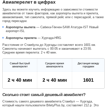
Авиаперелет в цифрах
Здесь вы можете изучить информацию о зависимости стоимости
авиабилетов от таких факторов, как аэропорты вылета и прилета,
авиакомпания, тип самолета, прямой рейс или с пересадкой, а также
город пересадки.
Аэропорты вылета
—
Сабиха-Гёкчен-SAW
Ататурк-IST
Новый
аэропорт-ISL
Аэропорты прилета
—
Хургада-HRG
Расстояние от Стамбула до Хургады составляет всего 1601 км.
Самолеты начинают вылетать с 00:05 и заканчивают в 23:55.
Среднее время перелета: 2 ч 40 мин.
Самый быстрый
Среднее время
Дистанция между
авиаперелет
авиаперелета
городами
2 ч 40 мин
2 ч 40 мин
1601
Сколько стоит самый дешевый авиабилет?
Стоимость самого дешевого авиабилета Стамбул — Хургада,
который нашли пользователи BiletyPlus.by, составляет
212
р
. Это