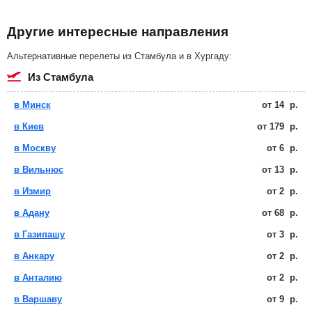
Другие интересные направления
Альтернативные перелеты из Стамбула и в Хургаду:
из Стамбула
в Минск
от
14
р.
в Киев
от
179
р.
в Москву
от
6
р.
в Вильнюс
от
13
р.
в Измир
от
2
р.
в Адану
от
68
р.
в Газипашу
от
3
р.
в Анкару
от
2
р.
в Анталию
от
2
р.
в Варшаву
от
9
р.