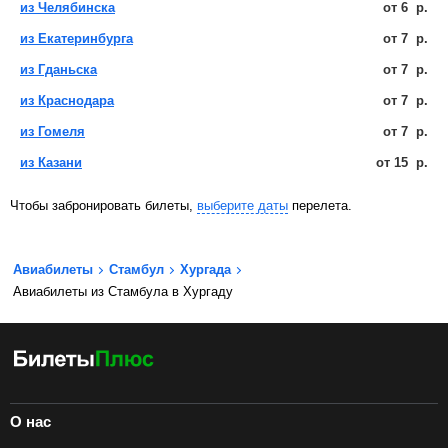
из Челябинска
от
6
р.
из Екатеринбурга
от
7
р.
из Гданьска
от
7
р.
из Краснодара
от
7
р.
из Гомеля
от
7
р.
из Казани
от
15
р.
Чтобы забронировать билеты,
выберите даты
перелета.
Авиабилеты
Стамбул
Хургада
Авиабилеты из Стамбула в Хургаду
О нас