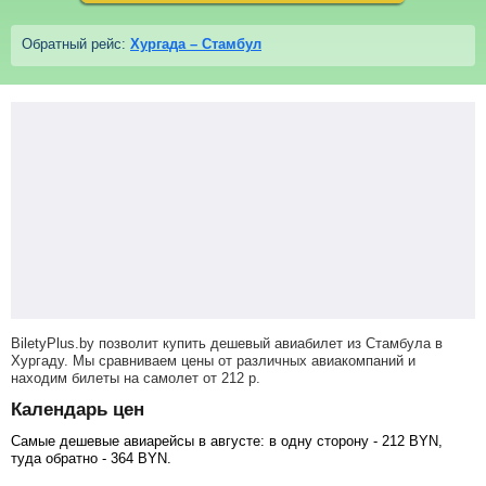
Обратный рейс:
Хургада – Стамбул
BiletyPlus.by позволит купить дешевый авиабилет из Стамбула в
Хургаду. Мы сравниваем цены от различных авиакомпаний и
находим билеты на самолет
от
212
р
.
Календарь цен
Самые дешевые авиарейсы в августе: в одну сторону -
212
BYN
,
туда обратно -
364
BYN
.