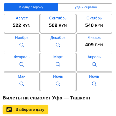
В одну сторону
Туда и обратно
Август
Сентябрь
Октябрь
522
509
540
BYN
BYN
BYN
Ноябрь
Декабрь
Январь
409
BYN
Февраль
Март
Апрель
Май
Июнь
Июль
Август
Сентябрь
Октябрь
Билеты на самолет Уфа — Ташкент
1 153
906
1 110
BYN
BYN
BYN
Выберите дату
Ноябрь
Декабрь
Январь