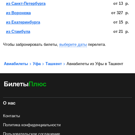
из Санкт-Петербурга
от
13
р.
из Воронежа
от
327
р.
из Екатеринбурга
от
15
р.
из Стамбула
от
21
р.
Чтобы забронировать билеты,
выберите даты
перелета.
Авиабилеты
Уфа
Ташкент
Авиабилеты из Уфы в Ташкент
О нас
Контакты
Политика конфиденциальности
Пользовательское соглашение