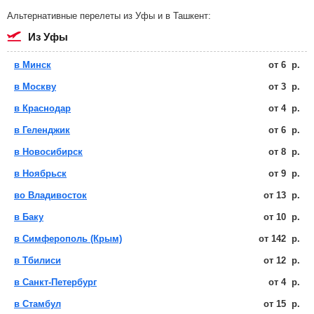
Альтернативные перелеты из Уфы и в Ташкент:
из Уфы
в Минск
от
6
р.
в Москву
от
3
р.
в Краснодар
от
4
р.
в Геленджик
от
6
р.
в Новосибирск
от
8
р.
в Ноябрьск
от
9
р.
во Владивосток
от
13
р.
в Баку
от
10
р.
в Симферополь (Крым)
от
142
р.
в Тбилиси
от
12
р.
в Санкт-Петербург
от
4
р.
в Стамбул
от
15
р.