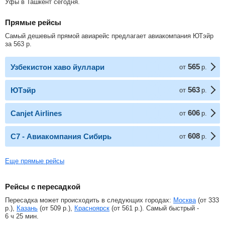
Уфы в Ташкент сегодня.
Прямые рейсы
Самый дешевый прямой авиарейс предлагает авиакомпания ЮТэйр
за
563
р
.
565
Узбекистон хаво йуллари
от
р.
563
ЮТэйр
от
р.
606
Canjet Airlines
от
р.
608
С7 - Авиакомпания Сибирь
от
р.
Еще прямые рейсы
Рейсы с пересадкой
Пересадка может происходить в следующих городах:
Москва
(от
333
р.
),
Казань
(от
509
р.
),
Красноярск
(от
561
р.
). Самый быстрый -
6 ч 25 мин.