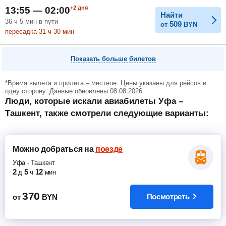
+2
дня
13:55 — 02:00
Найти
36
ч
5
мин
в пути
509
от
BYN
пересадка 31
ч
30
мин
Показать больше билетов
*Время вылета и прилета – местное. Цены указаны для рейсов в
одну сторону. Данные обновлены 08.08.2026.
Люди, которые искали авиабилеты Уфа –
Ташкент, также смотрели следующие варианты:
Можно добраться
на
поезде
Уфа
-
Ташкент
2
5
12
д
ч
мин
370
Посмотреть
от
BYN