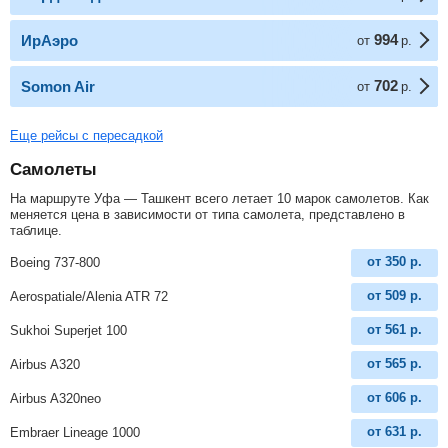
994
ИрАэро
от
р.
702
Somon Air
от
р.
Еще рейсы с пересадкой
Самолеты
На маршруте Уфа — Ташкент всего летает 10 марок самолетов. Как
меняется цена в зависимости от типа самолета, представлено в
таблице.
от
350
р.
Boeing 737-800
от
509
р.
Aerospatiale/Alenia ATR 72
от
561
р.
Sukhoi Superjet 100
от
565
р.
Airbus A320
от
606
р.
Airbus A320neo
от
631
р.
Embraer Lineage 1000