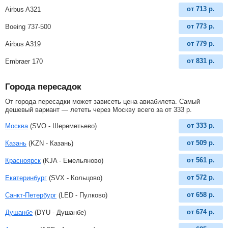
от
713
р.
Airbus A321
от
773
р.
Boeing 737-500
от
779
р.
Airbus A319
от
831
р.
Embraer 170
Города пересадок
От города пересадки может зависеть цена авиабилета. Самый
дешевый вариант — лететь через Москву всего за
от
333
р
.
от
333
р.
Москва
(SVO - Шереметьево)
от
509
р.
Казань
(KZN - Казань)
от
561
р.
Красноярск
(KJA - Емельяново)
от
572
р.
Екатеринбург
(SVX - Кольцово)
от
658
р.
Санкт-Петербург
(LED - Пулково)
от
674
р.
Душанбе
(DYU - Душанбе)