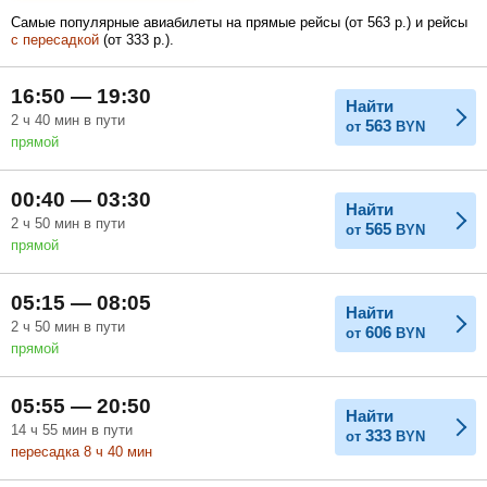
Самые популярные авиабилеты на прямые рейсы (
от
563
р.
) и рейсы
с пересадкой
(
от
333
р.
).
Февраль
Март
Апрель
16:50 — 19:30
Найти
2
ч
40
мин
в пути
563
от
BYN
прямой
Май
Июнь
Июль
00:40 — 03:30
Найти
2
ч
50
мин
в пути
565
от
BYN
прямой
05:15 — 08:05
Найти
2
ч
50
мин
в пути
606
от
BYN
прямой
05:55 — 20:50
Найти
14
ч
55
мин
в пути
333
от
BYN
пересадка 8
ч
40
мин