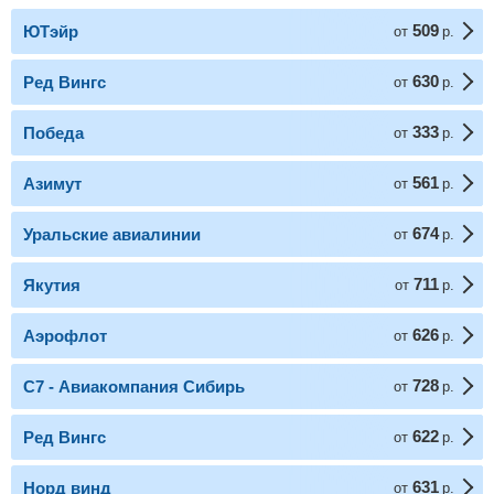
509
ЮТэйр
от
р.
630
Ред Вингс
от
р.
333
Победа
от
р.
561
Азимут
от
р.
674
Уральские авиалинии
от
р.
711
Якутия
от
р.
626
Аэрофлот
от
р.
728
С7 - Авиакомпания Сибирь
от
р.
622
Ред Вингс
от
р.
631
Норд винд
от
р.