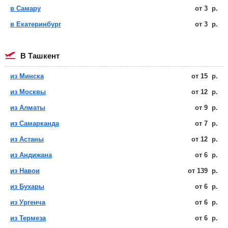
в Самару
от
3
р.
в Екатеринбург
от
3
р.
в Ташкент
из Минска
от
15
р.
из Москвы
от
12
р.
из Алматы
от
9
р.
из Самарканда
от
7
р.
из Астаны
от
12
р.
из Андижана
от
6
р.
из Навои
от
139
р.
из Бухары
от
6
р.
из Ургенча
от
6
р.
из Термеза
от
6
р.