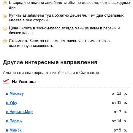
В середине недели авиабилеты обычно дешевле, чем в выходные
дни.
Купить авиабилеты туда обратно дешевле, чем два отдельных
билета в обе стороны.
Цена билета в эконом-класс всегда меньше цены в первый и
бизнес-класс.
Стоимость билетов на самолет очень часто имеет ярко
выраженную сезонность.
Другие интересные направления
Альтернативные перелеты из Усинска и в Сыктывкар:
из Усинска
в Москву
от
13
р.
в Уфу
от
11
р.
в Нарьян-Мар
от
7
р.
в Пермь
от
14
р.
в Минск
от
5
р.