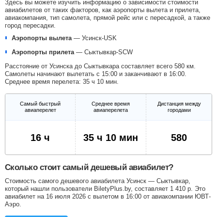
Здесь вы можете изучить информацию о зависимости стоимости
авиабилетов от таких факторов, как аэропорты вылета и прилета,
авиакомпания, тип самолета, прямой рейс или с пересадкой, а также
город пересадки.
Аэропорты вылета
—
Усинск-USK
Аэропорты прилета
—
Сыктывкар-SCW
Расстояние от Усинска до Сыктывкара составляет всего 580 км.
Самолеты начинают вылетать с 15:00 и заканчивают в 16:00.
Среднее время перелета: 35 ч 10 мин.
Самый быстрый
Среднее время
Дистанция между
авиаперелет
авиаперелета
городами
16 ч
35 ч 10 мин
580
Сколько стоит самый дешевый авиабилет?
Стоимость самого дешевого авиабилета Усинск — Сыктывкар,
который нашли пользователи BiletyPlus.by, составляет
1 410
р
. Это
авиабилет на 16 июля 2026 с вылетом в 16:00 от авиакомпании ЮВТ-
Аэро.