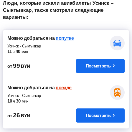
Люди, которые искали авиабилеты Усинск –
Сыктывкар, также смотрели следующие
варианты:
Можно добраться
на
попутке
Усинск
-
Сыктывкар
11
40
ч
мин
99
Посмотреть
от
BYN
Можно добраться
на
поезде
Усинск
-
Сыктывкар
10
30
ч
мин
26
Посмотреть
от
BYN