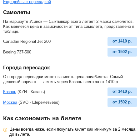
Еще рейсы с пересадкой
Самолеты
На маршруте Усинск — Сыктывкар всего летает 2 марки самолетов.
Как меняется цена в зависимости от типа самолета, представлено в
таблице.
от
1410
р.
Canadair Regional Jet 200
от
1502
р.
Boeing 737-500
Города пересадок
От города пересадки может зависеть цена авиабилета. Самый
дешевый вариант — лететь через Казань всего за
от
1410
р
.
от
1410
р.
Казань
(KZN - Казань)
от
1502
р.
Москва
(SVO - Шереметьево)
Как сэкономить на билете
Цены всегда ниже, если покупать билет как минимум за 2 месяца
до вылета.