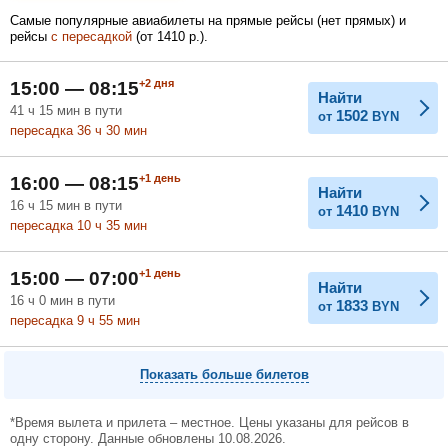
Самые популярные авиабилеты на прямые рейсы (нет прямых) и
рейсы
с пересадкой
(
от
1410
р.
).
Февраль
Март
Апрель
+2
дня
15:00 — 08:15
Найти
41
ч
15
мин
в пути
1502
от
BYN
пересадка 36
ч
30
мин
Май
Июнь
Июль
+1
день
16:00 — 08:15
Найти
16
ч
15
мин
в пути
1410
от
BYN
пересадка 10
ч
35
мин
+1
день
15:00 — 07:00
Найти
16
ч
0
мин
в пути
1833
от
BYN
пересадка 9
ч
55
мин
Показать больше билетов
*Время вылета и прилета – местное. Цены указаны для рейсов в
одну сторону. Данные обновлены 10.08.2026.