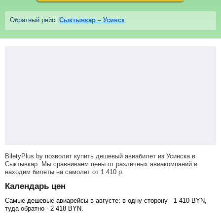
Обратный рейс:
Сыктывкар – Усинск
BiletyPlus.by позволит купить дешевый авиабилет из Усинска в
Сыктывкар. Мы сравниваем цены от различных авиакомпаний и
находим билеты на самолет
от
1 410
р
.
Календарь цен
Самые дешевые авиарейсы в августе: в одну сторону -
1 410
BYN
,
туда обратно -
2 418
BYN
.