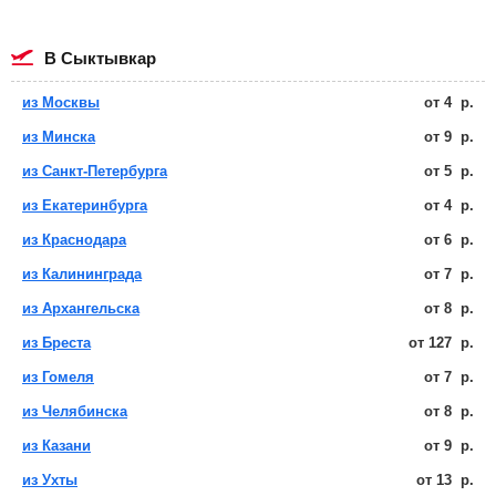
в Сыктывкар
из Москвы
от
4
р.
из Минска
от
9
р.
из Санкт-Петербурга
от
5
р.
из Екатеринбурга
от
4
р.
из Краснодара
от
6
р.
из Калининграда
от
7
р.
из Архангельска
от
8
р.
из Бреста
от
127
р.
из Гомеля
от
7
р.
из Челябинска
от
8
р.
из Казани
от
9
р.
из Ухты
от
13
р.