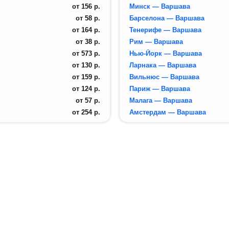
от
156
р.
Минск — Варшава
от
58
р.
Барселона — Варшава
от
164
р.
Тенерифе — Варшава
от
38
р.
Рим — Варшава
от
573
р.
Нью-Йорк — Варшава
от
130
р.
Ларнака — Варшава
от
159
р.
Вильнюс — Варшава
от
124
р.
Париж — Варшава
от
57
р.
Малага — Варшава
от
254
р.
Амстердам — Варшава