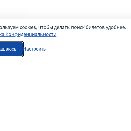
льзуем cookies, чтобы делать поиск билетов удобнее.
ка Конфиденциальности
ашаюсь
Настроить
Наши сервисы
Авиабилеты
Маршрутки
Ж/Д Билеты
Попутки
Электрички
Автобусы