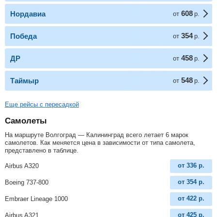
608
Нордавиа
от
р.
354
Победа
от
р.
458
ДР
от
р.
548
Таймыр
от
р.
Еще рейсы с пересадкой
Самолеты
На маршруте Волгоград — Калининград всего летает 6 марок
самолетов. Как меняется цена в зависимости от типа самолета,
представлено в таблице.
от
336
р.
Airbus A320
от
354
р.
Boeing 737-800
от
422
р.
Embraer Lineage 1000
от
425
р.
Airbus A321