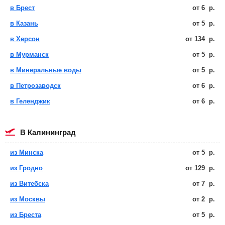
в Брест
от
6
р.
в Казань
от
5
р.
в Херсон
от
134
р.
в Мурманск
от
5
р.
в Минеральные воды
от
5
р.
в Петрозаводск
от
6
р.
в Геленджик
от
6
р.
в Калининград
из Минска
от
5
р.
из Гродно
от
129
р.
из Витебска
от
7
р.
из Москвы
от
2
р.
из Бреста
от
5
р.