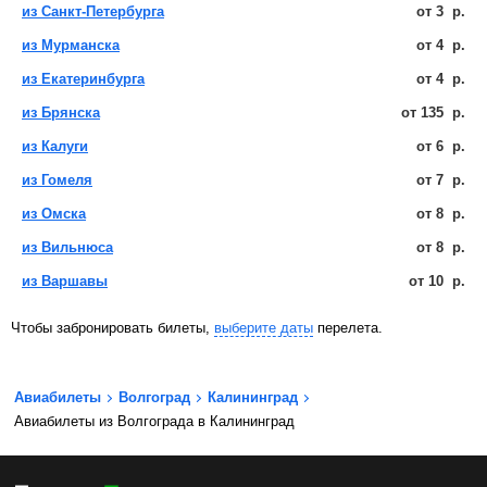
из Санкт-Петербурга
от
3
р.
из Мурманска
от
4
р.
из Екатеринбурга
от
4
р.
из Брянска
от
135
р.
из Калуги
от
6
р.
из Гомеля
от
7
р.
из Омска
от
8
р.
из Вильнюса
от
8
р.
из Варшавы
от
10
р.
Чтобы забронировать билеты,
выберите даты
перелета.
Авиабилеты
Волгоград
Калининград
Авиабилеты из Волгограда в Калининград