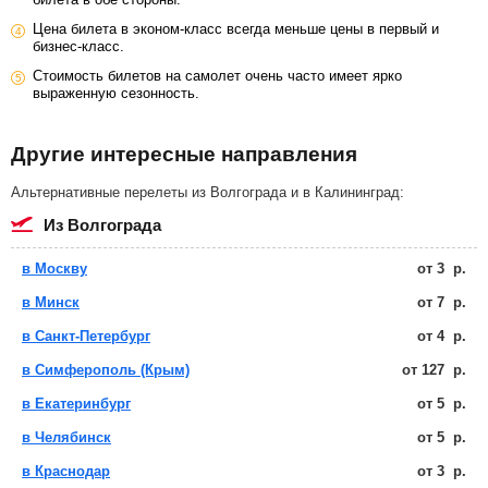
Цена билета в эконом-класс всегда меньше цены в первый и
бизнес-класс.
Стоимость билетов на самолет очень часто имеет ярко
выраженную сезонность.
Другие интересные направления
Альтернативные перелеты из Волгограда и в Калининград:
из Волгограда
в Москву
от
3
р.
в Минск
от
7
р.
в Санкт-Петербург
от
4
р.
в Симферополь (Крым)
от
127
р.
в Екатеринбург
от
5
р.
в Челябинск
от
5
р.
в Краснодар
от
3
р.