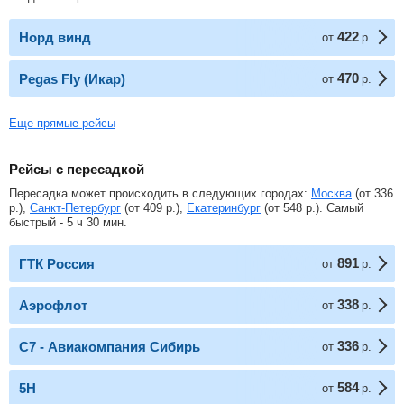
422
Норд винд
от
р.
470
Pegas Fly (Икар)
от
р.
Еще прямые рейсы
Рейсы с пересадкой
Пересадка может происходить в следующих городах:
Москва
(от
336
р.
),
Санкт-Петербург
(от
409
р.
),
Екатеринбург
(от
548
р.
). Самый
быстрый - 5 ч 30 мин.
891
ГТК Россия
от
р.
338
Аэрофлот
от
р.
336
С7 - Авиакомпания Сибирь
от
р.
584
5Н
от
р.