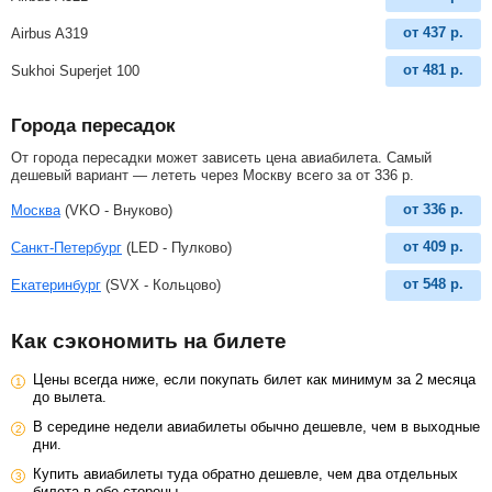
от
437
р.
Airbus A319
от
481
р.
Sukhoi Superjet 100
Города пересадок
От города пересадки может зависеть цена авиабилета. Самый
дешевый вариант — лететь через Москву всего за
от
336
р
.
от
336
р.
Москва
(VKO - Внуково)
от
409
р.
Санкт-Петербург
(LED - Пулково)
от
548
р.
Екатеринбург
(SVX - Кольцово)
Как сэкономить на билете
Цены всегда ниже, если покупать билет как минимум за 2 месяца
до вылета.
В середине недели авиабилеты обычно дешевле, чем в выходные
дни.
Купить авиабилеты туда обратно дешевле, чем два отдельных
билета в обе стороны.