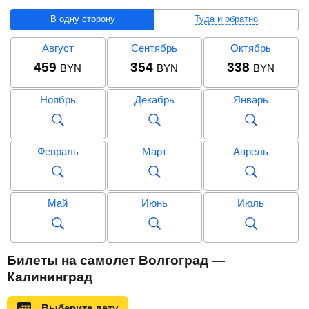
В одну сторону
Туда и обратно
Август
Сентябрь
Октябрь
459
354
338
BYN
BYN
BYN
Ноябрь
Декабрь
Январь
Февраль
Март
Апрель
Май
Июнь
Июль
Август
Сентябрь
Октябрь
Билеты на самолет Волгоград —
1 023
790
695
BYN
BYN
BYN
Калининград
Ноябрь
Декабрь
Январь
Выберите дату