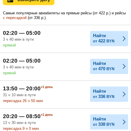
Самые популярные авиабилеты на прямые рейсы (
от
422
р.
) и рейсы
с пересадкой
(
от
336
р.
).
Февраль
Март
Апрель
02:20 — 05:00
Найти
3
ч
40
мин
в пути
422
от
BYN
Май
Июнь
Июль
прямой
02:20 — 05:00
Найти
3
ч
40
мин
в пути
470
от
BYN
прямой
+1
день
13:50 — 20:00
Найти
31
ч
10
мин
в пути
336
от
BYN
пересадка 26
ч
50
мин
+1
день
20:20 — 08:50
Найти
13
ч
30
мин
в пути
338
от
BYN
пересадка 9
ч
0
мин