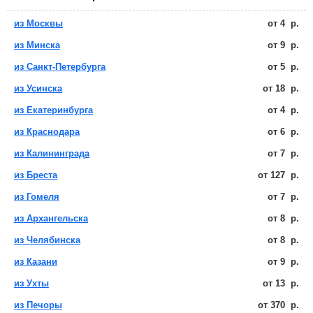
из Москвы
от
4
р.
из Минска
от
9
р.
из Санкт-Петербурга
от
5
р.
из Усинска
от
18
р.
из Екатеринбурга
от
4
р.
из Краснодара
от
6
р.
из Калининграда
от
7
р.
из Бреста
от
127
р.
из Гомеля
от
7
р.
из Архангельска
от
8
р.
из Челябинска
от
8
р.
из Казани
от
9
р.
из Ухты
от
13
р.
из Печоры
от
370
р.