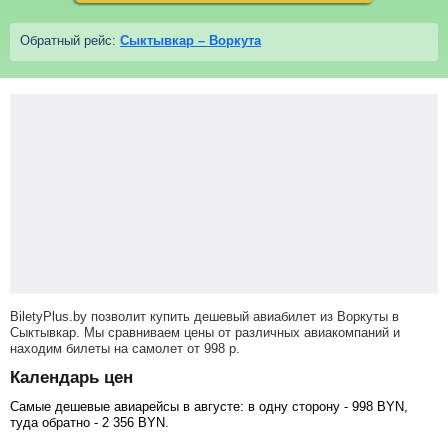
Обратный рейс:
Сыктывкар – Воркута
BiletyPlus.by позволит купить дешевый авиабилет из Воркуты в
Сыктывкар. Мы сравниваем цены от различных авиакомпаний и
находим билеты на самолет
от
998
р
.
Календарь цен
Самые дешевые авиарейсы в августе: в одну сторону -
998
BYN
,
туда обратно -
2 356
BYN
.