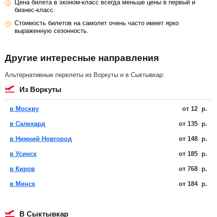
Цена билета в эконом-класс всегда меньше цены в первый и
бизнес-класс.
Стоимость билетов на самолет очень часто имеет ярко
выраженную сезонность.
Другие интересные направления
Альтернативные перелеты из Воркуты и в Сыктывкар:
из Воркуты
в Москву
от
12
р.
в Салехард
от
135
р.
в Нижний Новгород
от
148
р.
в Усинск
от
185
р.
в Киров
от
768
р.
в Минск
от
184
р.
в Сыктывкар