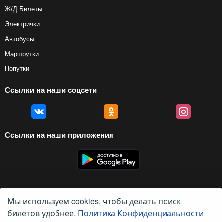
Ж/Д Билеты
Электрички
Автобусы
Маршрутки
Попутки
Ссылки на наши соцсети
Ссылки на наши приложения
Мы используем cookies, чтобы делать поиск
© 2012 — 2026, Biletyplus, ООО «Инновэйтив Трэвел Текнолоджиз». Все
права защищены. Использование этого сайта означает принятие правил
билетов удобнее.
Политика Конфиденциальности
пользовательского соглашения
и
политики конфиденциальности
.