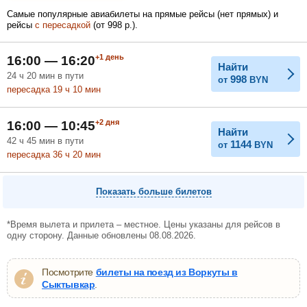
Самые популярные авиабилеты на прямые рейсы (нет прямых) и
рейсы
с пересадкой
(
от
998
р.
).
Февраль
Март
Апрель
+1
день
16:00 — 16:20
Найти
24
ч
20
мин
в пути
998
от
BYN
пересадка 19
ч
10
мин
Май
Июнь
Июль
+2
дня
16:00 — 10:45
Найти
42
ч
45
мин
в пути
1144
от
BYN
пересадка 36
ч
20
мин
Показать больше билетов
*Время вылета и прилета – местное. Цены указаны для рейсов в
одну сторону. Данные обновлены 08.08.2026.
Посмотрите
билеты на поезд из Воркуты в
Сыктывкар
.