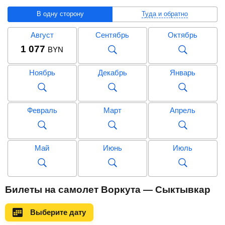
В одну сторону
Туда и обратно
Август
Сентябрь
Октябрь
1 077
BYN
Ноябрь
Декабрь
Январь
Февраль
Март
Апрель
Май
Июнь
Июль
Август
Сентябрь
Октябрь
Билеты на самолет Воркута — Сыктывкар
2 356
BYN
Выберите дату
Ноябрь
Декабрь
Январь