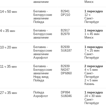
авиалинии
Минск
14
50
Белавиа -
B2941
1 пересадка
ч
мин
Белорусские
DP210
12 ч
авиалинии
Санкт-
Победа
Петербург
4
35
Белавиа -
B2917
1 пересадка
ч
мин
Белорусские
B2979
1 ч 45 мин
авиалинии
Минск
10
20
Белавиа -
B2939
1 пересадка
ч
мин
Белорусские
SU6187
7 ч 25 мин
авиалинии
Санкт-
Аэрофлот
Петербург
11
35
Белавиа -
B2939
2 пересадки
ч
мин
Белорусские
N4247
4 ч 5 мин
авиалинии
DP6860
Санкт-
Норд винд
Петербург
Победа
2 ч 5 мин
Казань
27
35
Победа
DP894
1 пересадка
ч
мин
Аэрофлот
SU6046
24 ч 30 мин
Санкт-
Петербург