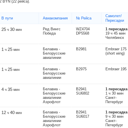
2
BYN
(22 рейса).
Самолет/
В пути
Авиакомпания
№ Рейса
Пересадки
25
30
Ред Вингс
WZ4704
1 пересадка
ч
мин
Победа
DP5568
19 ч 45 мин
Челябинск
1
25
Белавиа -
B2981
Embraer 175
ч
мин
Белорусские
(short wing)
авиалинии
1
25
Белавиа -
B2975
Embraer 195
ч
мин
Белорусские
авиалинии
4
35
Белавиа -
B2941
1 пересадка
ч
мин
Белорусские
SU6802
1 ч 30 мин
авиалинии
Санкт-
Аэрофлот
Петербург
12
40
Белавиа -
B2941
1 пересадка
ч
мин
Белорусские
SU6017
9 ч 30 мин
авиалинии
Санкт-
Аэрофлот
Петербург