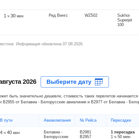
1
30
Ред Вингс
WZ502
Sukhoi
ч
мин
Superjet
100
местное. Информация обновлена 07.08.2026.
августа 2026
может быть значительно дешевле, стоимость таких перелетов начинается
ми B2955 от Белавиа - Белорусские авиалинии и B2977 от Белавиа - Бел
В пути
Авиакомпания
№ Рейса
Пересадки
4
40
Белавиа -
B2981
1 пересадка
ч
мин
Белорусские
B2957
1 ч 50 мин