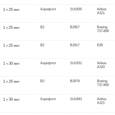
1
25
Аэрофлот
SU1835
Airbus
ч
мин
A321
1
25
В2
В2957
Boeing
ч
мин
737-800
1
25
В2
В2917
Е95
ч
мин
1
30
Аэрофлот
SU1831
Airbus
ч
мин
A320
1
25
В2
В2979
Boeing
ч
мин
737-800
1
30
Аэрофлот
SU1843
Airbus
ч
мин
A321