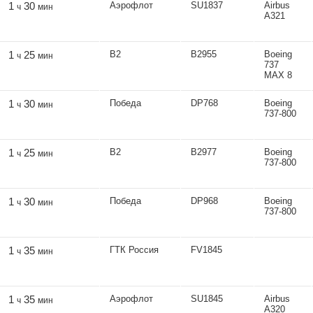
1
30
Аэрофлот
SU1837
Airbus
ч
мин
A321
1
25
В2
В2955
Boeing
ч
мин
737
MAX 8
1
30
Победа
DP768
Boeing
ч
мин
737-800
1
25
В2
В2977
Boeing
ч
мин
737-800
1
30
Победа
DP968
Boeing
ч
мин
737-800
1
35
ГТК Россия
FV1845
ч
мин
1
35
Аэрофлот
SU1845
Airbus
ч
мин
A320