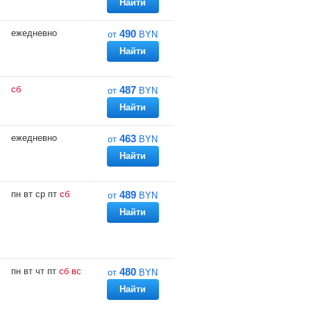
Найти
ежедневно
490
от
BYN
Найти
сб
487
от
BYN
Найти
ежедневно
463
от
BYN
Найти
пн
вт
ср
пт
сб
489
от
BYN
Найти
пн
вт
чт
пт
сб
вс
480
от
BYN
Найти