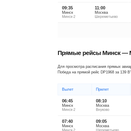
09:35
11:00
Минск
Москва
Минск-2
Шереметьево
Прямые рейсы Минск — 
Для просмотра расписания прямых авиарейсов на другую дату выберите ее в календаре. Самый дешевый билет на самолет предоставила авиакомпания
Победа на прямой рейс DP1968 за
139
B
Вылет
Прилет
06:45
08:10
Минск
Москва
Минск-2
Внуково
07:40
09:05
Минск
Москва
Минск-2
Шереметьево