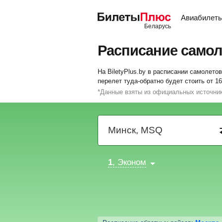
Авиабилет
Расписание самол
На BiletyPlus.by в расписании самолето
перелет туда-обратно будет стоить от
16
*Данные взяты из официальных источни
1
, Эконом