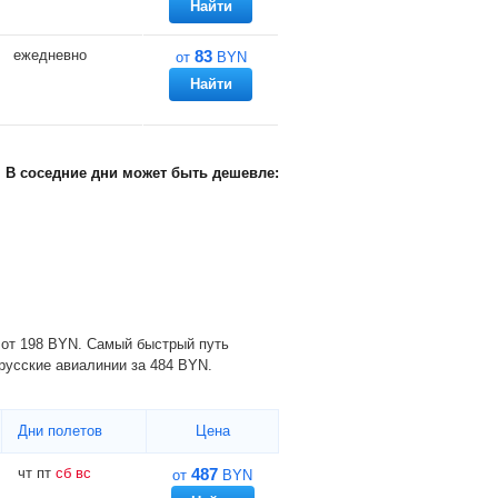
Найти
ежедневно
83
от
BYN
Найти
В соседние дни может быть дешевле:
 от
198
BYN
. Самый быстрый путь
орусские авиалинии за
484
BYN
.
Дни полетов
Цена
чт
пт
сб
вс
487
от
BYN