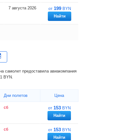
7 августа 2026
199
от
BYN
Найти
1
BYN
.
Дни полетов
Цена
сб
153
от
BYN
Найти
сб
153
от
BYN
Найти