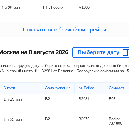
1
25
ГТК Россия
FV1835
ч
мин
Показать все ближайшие рейсы
Москва на
8 августа 2026
YN
, а самый быстрый – B2981 от Белавиа - Белорусские авиалинии за
15
В пути
Авиакомпания
№ Рейса
Самолет
1
25
В2
В2981
Е95
ч
мин
1
25
В2
В2975
Boeing
ч
мин
737-800