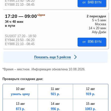
EY844 23:50 - 06:20
848
от
BYN
EY888 21:10 - 08:45
+2дня
17:20 — 09:00
2 пересадки
5 ч 5 мин
34 ч 40 мин
Москва
в пути
14 ч 20 мин
Абу-Даби
SU1837 17:20 - 18:50
EY844 23:50 - 06:20
896
от
BYN
EY888 21:10 - 08:45
Показать еще 5 рейсов
*Время – местное. Информация обновлена 10.08.2026.
Проверьте соседние дни:
10 авг
11 авг
12 авг
узнать цену
921
р.
919
р.
13 авг
14 авг
15 авг
873
р.
956
р.
1083
р.