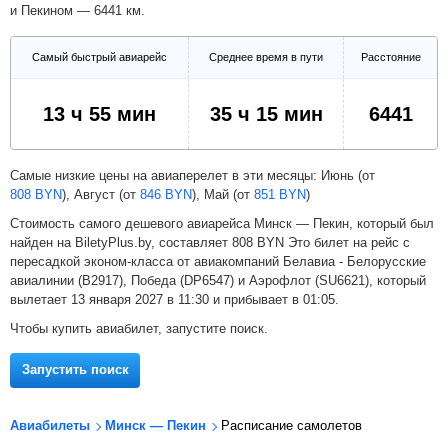
и Пекином — 6441 км.
Февраль
Март
Апрель
Самый быстрый авиарейс
Среднее время в пути
Расстояние
Май
Июнь
Июль
13 ч 55 мин
35 ч 15 мин
6441
Самые низкие цены на авиаперелет в эти месяцы: Июнь (от
808
BYN
), Август (от
846
BYN
), Май (от
851
BYN
)
Стоимость самого дешевого авиарейса Минск — Пекин, который был
найден на BiletyPlus.by, составляет
808
BYN
Это билет на рейс с
пересадкой эконом-класса от авиакомпаний Белавиа - Белорусские
авиалинии (B2917), Победа (DP6547) и Аэрофлот (SU6621), который
вылетает 13 января 2027 в 11:30 и прибывает в 01:05.
Чтобы купить авиабилет, запустите поиск.
Запустить поиск
Авиабилеты
Минск — Пекин
Расписание самолетов