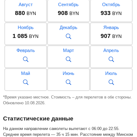
Август
Сентябрь
Октябрь
880
908
933
BYN
BYN
BYN
Ноябрь
Декабрь
Январь
1 085
907
BYN
BYN
Февраль
Март
Апрель
Май
Июнь
Июль
Август
Сентябрь
Октябрь
*Время указано местное. Стоимость – для перелетов в обе стороны.
Обновлено 10.08.2026.
2 128
1 387
2 063
BYN
BYN
BYN
Статистические данные
Ноябрь
Декабрь
Январь
2 019
BYN
На данном направлении самолеты вылетают с 06:00 до 22:55.
Среднее время перелета — 35 ч 15 мин. Расстояние между Минском