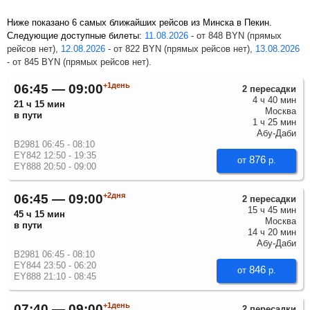
Ниже показано 6 самых ближайших рейсов из Минска в Пекин.
Следующие доступные билеты:
11.08.2026
-
от
848
BYN
(прямых
рейсов нет),
12.08.2026
-
от
822
BYN
(прямых рейсов нет),
13.08.2026
-
от
845
BYN
(прямых рейсов нет).
+1день
06:45 — 09:00
2 пересадки
4 ч 40 мин
21 ч 15 мин
Москва
в пути
1 ч 25 мин
Абу-Даби
B2981 06:45 - 08:10
EY842 12:50 - 19:35
876
от
р.
EY888 20:50 - 09:00
+2дня
06:45 — 09:00
2 пересадки
15 ч 45 мин
45 ч 15 мин
Москва
в пути
14 ч 20 мин
Абу-Даби
B2981 06:45 - 08:10
EY844 23:50 - 06:20
846
от
р.
EY888 21:10 - 08:45
+1день
07:40 — 09:00
2 пересадки