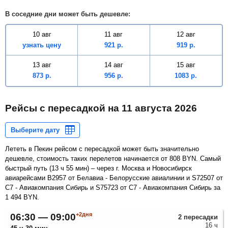
В соседние дни может быть дешевле:
10 авг
11 авг
12 авг
узнать цену
921
р.
919
р.
13 авг
14 авг
15 авг
873
р.
956
р.
1083
р.
Рейсы с пересадкой на
11 августа 2026
Лететь в Пекин рейсом с пересадкой может быть значительно
дешевле, стоимость таких перелетов начинается от
808
BYN
. Самый
быстрый путь (
13 ч 55 мин
) – через г. Москва и Новосибирск
авиарейсами B2957 от Белавиа - Белорусские авиалинии и S72507 от
С7 - Авиакомпания Сибирь и S75723 от С7 - Авиакомпания Сибирь за
1 494
BYN
.
+2дня
06:30 — 09:00
2 пересадки
16 ч