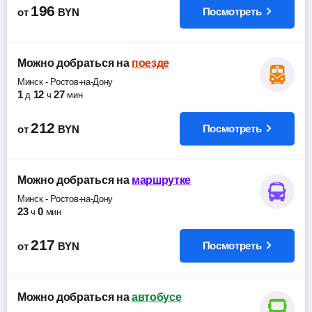
196
Посмотреть
от
BYN
Можно добраться
на
поезде
Минск
-
Ростов-на-Дону
1
12
27
д
ч
мин
212
Посмотреть
от
BYN
Можно добраться
на
маршрутке
Минск
-
Ростов-на-Дону
23
0
ч
мин
217
Посмотреть
от
BYN
Можно добраться
на
автобусе