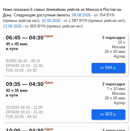
Ниже показано 6 самых ближайших рейсов из Минска в Ростов-на-
Дону. Следующие доступные билеты:
08.08.2026
-
от
754
BYN
(прямых рейсов нет),
10.08.2026
-
от
1 087
BYN
(прямых рейсов нет),
13.08.2026
-
от
803
BYN
(прямых рейсов нет).
+2дня
06:45 — 04:30
2 пересадки
10 ч
45 ч 45 мин
Москва
в пути
20 ч 20 мин
Адлер
B2981 06:45 - 08:10
DP6939 18:10 - 21:40
844
от
р.
ПЭ5 18:00 - 04:30
+2дня
09:35 — 04:30
2 пересадки
7 ч 10 мин
42 ч 55 мин
Москва
в пути
20 ч 20 мин
Адлер
SU1835 09:35 - 11:00
DP6939 18:10 - 21:40
803
от
р.
ПЭ5 18:00 - 04:30
+2дня
10:00 — 04:30
2 пересадки