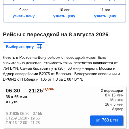
9 авг
10 авг
11 авг
узнать цену
узнать цену
узнать цену
Рейсы с пересадкой на
8 августа 2026
Лететь в Ростов-на-Дону рейсом с пересадкой может быть
значительно дешевле, стоимость таких перелетов начинается от
754
BYN
. Самый быстрый путь (
20 ч 50 мин
) – через г. Москва и
Адлер авиарейсами B2975 от Белавиа - Белорусские авиалинии и
DP6941 от Победа и ПЭ5 от ПЭ за
1 087
BYN
.
+1день
06:30 — 21:25
2 пересадки
8 ч 15 мин
38 ч 55 мин
Москва
в пути
16 ч 5 мин
Адлер
SU1835 06:30 - 07:55
UT269 16:10 - 19:55
768
от
BYN
ПЭ116 12:00 - 21:25