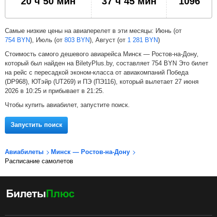
20 ч 50 мин
37 ч 45 мин
1096
Самые низкие цены на авиаперелет в эти месяцы: Июнь (от
754
BYN
), Июль (от
803
BYN
), Август (от
1 281
BYN
)
Стоимость самого дешевого авиарейса Минск — Ростов-на-Дону,
который был найден на BiletyPlus.by, составляет
754
BYN
Это билет
на рейс с пересадкой эконом-класса от авиакомпаний Победа
(DP968), ЮТэйр (UT269) и ПЭ (ПЭ116), который вылетает 27 июня
2026 в 10:25 и прибывает в 21:25.
Чтобы купить авиабилет, запустите поиск.
Запустить поиск
Авиабилеты
Минск — Ростов-на-Дону
Расписание самолетов