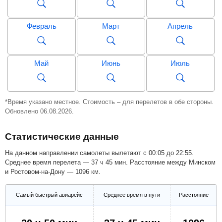
Февраль
Март
Апрель
Май
Июнь
Июль
Август
Сентябрь
Октябрь
*Время указано местное. Стоимость – для перелетов в обе стороны.
Обновлено 06.08.2026.
Статистические данные
Ноябрь
Декабрь
Январь
На данном направлении самолеты вылетают с 00:05 до 22:55.
Среднее время перелета — 37 ч 45 мин. Расстояние между Минском
и Ростовом-на-Дону — 1096 км.
Февраль
Март
Апрель
Самый быстрый авиарейс
Среднее время в пути
Расстояние
Май
Июнь
Июль