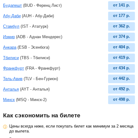
от
141
р.
Будапешт
(BUD - Ференц Лист)
от
177
р.
Абу-Даби
(AUH - Абу-Даби)
от
362
р.
Стамбул
(IST - Ататурк)
от
374
р.
Измир
(ADB - Аднан Мендерес)
от
404
р.
Анкара
(ESB - Эсенбога)
от
419
р.
Тбилиси
(TBS - Тбилиси)
от
434
р.
Франкфурт
(FRA - Франкфурт)
от
442
р.
Тель-Авив
(TLV - Бен-Гурион)
от
492
р.
Анталья
(AYT - Анталья)
от
498
р.
Минск
(MSQ - Минск-2)
Как сэкономить на билете
Цены всегда ниже, если покупать билет как минимум за 2 месяца
до вылета.