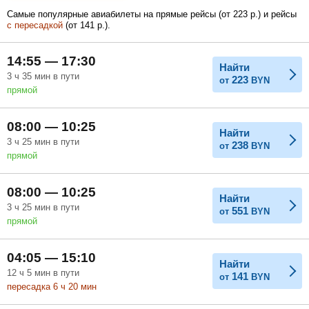
Самые популярные авиабилеты на прямые рейсы (
от
223
р.
) и рейсы
с пересадкой
(
от
141
р.
).
Февраль
Март
Апрель
14:55 — 17:30
Найти
3
ч
35
мин
в пути
223
от
BYN
прямой
Май
Июнь
Июль
08:00 — 10:25
Найти
3
ч
25
мин
в пути
238
от
BYN
прямой
08:00 — 10:25
Найти
3
ч
25
мин
в пути
551
от
BYN
прямой
04:05 — 15:10
Найти
12
ч
5
мин
в пути
141
от
BYN
пересадка 6
ч
20
мин