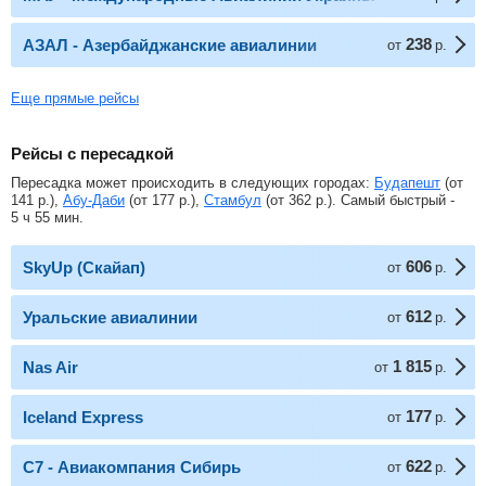
238
АЗАЛ - Азербайджанские авиалинии
от
р.
Еще прямые рейсы
Рейсы с пересадкой
Пересадка может происходить в следующих городах:
Будапешт
(от
141
р.
),
Абу-Даби
(от
177
р.
),
Стамбул
(от
362
р.
). Самый быстрый -
5 ч 55 мин.
606
SkyUp (Скайап)
от
р.
612
Уральские авиалинии
от
р.
1 815
Nas Air
от
р.
177
Iceland Express
от
р.
622
С7 - Авиакомпания Сибирь
от
р.