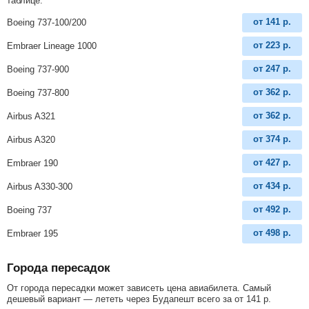
таблице.
от
141
р.
Boeing 737-100/200
от
223
р.
Embraer Lineage 1000
от
247
р.
Boeing 737-900
от
362
р.
Boeing 737-800
от
362
р.
Airbus A321
от
374
р.
Airbus A320
от
427
р.
Embraer 190
от
434
р.
Airbus A330-300
от
492
р.
Boeing 737
от
498
р.
Embraer 195
Города пересадок
От города пересадки может зависеть цена авиабилета. Самый
дешевый вариант — лететь через Будапешт всего за
от
141
р
.