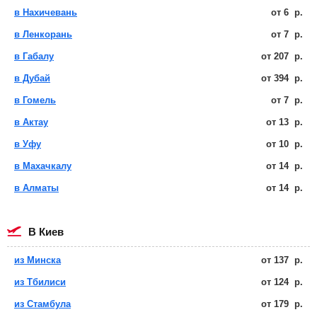
в Нахичевань
от
6
р.
в Ленкорань
от
7
р.
в Габалу
от
207
р.
в Дубай
от
394
р.
в Гомель
от
7
р.
в Актау
от
13
р.
в Уфу
от
10
р.
в Махачкалу
от
14
р.
в Алматы
от
14
р.
в Киев
из Минска
от
137
р.
из Тбилиси
от
124
р.
из Стамбула
от
179
р.