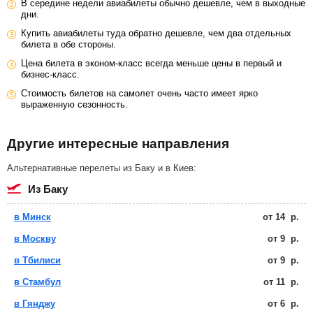
В середине недели авиабилеты обычно дешевле, чем в выходные
дни.
Купить авиабилеты туда обратно дешевле, чем два отдельных
билета в обе стороны.
Цена билета в эконом-класс всегда меньше цены в первый и
бизнес-класс.
Стоимость билетов на самолет очень часто имеет ярко
выраженную сезонность.
Другие интересные направления
Альтернативные перелеты из Баку и в Киев:
из Баку
в Минск
от
14
р.
в Москву
от
9
р.
в Тбилиси
от
9
р.
в Стамбул
от
11
р.
в Гянджу
от
6
р.