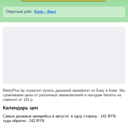
Обратный рейс:
Киев – Баку
BiletyPlus.by позволит купить дешевый авиабилет из Баку в Киев. Мы
сравниваем цены от различных авиакомпаний и находим билеты на
самолет
от
141
р
.
Календарь цен
Самые дешевые авиарейсы в августе: в одну сторону -
141
BYN
,
туда обратно -
242
BYN
.