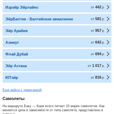
442
Изрэйр Эйрлайнc
от
р.
581
ЭйрБалтик - Балтийские авиалинии
от
р.
957
Эйр Арабия
от
р.
642
Азимут
от
р.
694
Флай Дубай
от
р.
1 017
Эйр Астана
от
р.
816
ЮТэйр
от
р.
Еще рейсы с пересадкой
Самолеты
На маршруте Баку — Киев всего летает 10 марок самолетов. Как
меняется цена в зависимости от типа самолета, представлено в