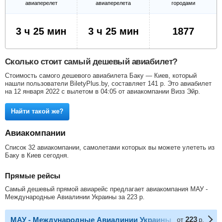
авиаперелет
авиаперелета
городами
3 ч 25 мин
3 ч 25 мин
1877
Сколько стоит самый дешевый авиабилет?
Стоимость самого дешевого авиабилета Баку — Киев, который
нашли пользователи BiletyPlus.by, составляет
141
р
. Это авиабилет
на 12 января 2022 с вылетом в 04:05 от авиакомпании Визз Эйр.
Найти такой же?
Авиакомпании
Список 32 авиакомпании, самолетами которых вы можете улететь из
Баку в Киев сегодня.
Прямые рейсы
Самый дешевый прямой авиарейс предлагает авиакомпания МАУ -
Международные Авиалинии Украины за
223
р
.
223
МАУ - Международные Авиалинии Украины
от
р.