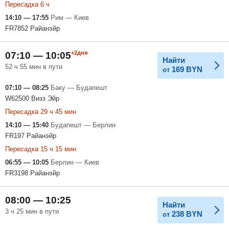
Пересадка 6 ч
14:10 — 17:55
Рим — Киев
FR7852 Райанэйр
+2дня
07:10 — 10:05
Найти
52 ч 55 мин в пути
169
BYN
от
07:10 — 08:25
Баку — Будапешт
W62500 Визз Эйр
Пересадка 29 ч 45 мин
14:10 — 15:40
Будапешт — Берлин
FR197 Райанэйр
Пересадка 15 ч 15 мин
06:55 — 10:05
Берлин — Киев
FR3198 Райанэйр
08:00 — 10:25
Найти
3 ч 25 мин в пути
238
BYN
от