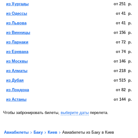
из Хургады
от
251
р.
из Одессы
от
41
р.
из Львова
от
41
р.
из Винницы
от
156
р.
из Ларнаки
от
72
р.
из Еревана
от
74
р.
из Москвы
от
146
р.
из Алматы
от
218
р.
из Дубая
от
515
р.
из Лондона
от
82
р.
из Астаны
от
144
р.
Чтобы забронировать билеты,
выберите даты
перелета.
Авиабилеты
Баку
Киев
Авиабилеты из Баку в Киев