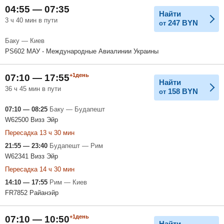
04:55 — 07:35
Найти
3 ч 40 мин в пути
247
BYN
от
Баку — Киев
PS602 МАУ - Международные Авиалинии Украины
+1день
07:10 — 17:55
Найти
36 ч 45 мин в пути
158
BYN
от
07:10 — 08:25
Баку — Будапешт
W62500 Визз Эйр
Пересадка 13 ч 30 мин
21:55 — 23:40
Будапешт — Рим
W62341 Визз Эйр
Пересадка 14 ч 30 мин
14:10 — 17:55
Рим — Киев
FR7852 Райанэйр
+1день
07:10 — 10:50
Найти