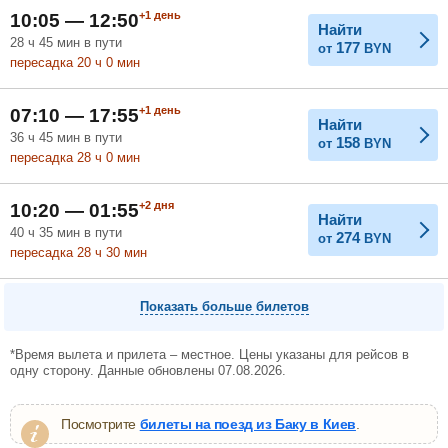
+1
день
10:05 — 12:50
Найти
28
ч
45
мин
в пути
177
от
BYN
пересадка 20
ч
0
мин
+1
день
07:10 — 17:55
Найти
36
ч
45
мин
в пути
158
от
BYN
пересадка 28
ч
0
мин
+2
дня
10:20 — 01:55
Найти
40
ч
35
мин
в пути
274
от
BYN
пересадка 28
ч
30
мин
Показать больше билетов
*Время вылета и прилета – местное. Цены указаны для рейсов в
одну сторону. Данные обновлены 07.08.2026.
Посмотрите
билеты на поезд из Баку в Киев
.