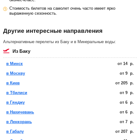
Стоимость билетов на самолет очень часто имеет ярко
выраженную сезонность.
Другие интересные направления
Альтернативные перелеты из Баку и в Минеральные воды:
из Баку
в Минск
от
14
р.
в Москву
от
9
р.
в Киев
от
205
р.
в Тбилиси
от
9
р.
в Гянджу
от
6
р.
в Нахичевань
от
6
р.
в Ленкорань
от
7
р.
в Габалу
от
207
р.