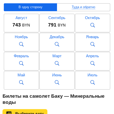
В одну сторону
Туда и обратно
Август
Сентябрь
Октябрь
743
791
BYN
BYN
Ноябрь
Декабрь
Январь
Февраль
Март
Апрель
Май
Июнь
Июль
Август
Сентябрь
Октябрь
Билеты на самолет Баку — Минеральные
1 371
BYN
воды
Ноябрь
Декабрь
Январь
Выберите дату