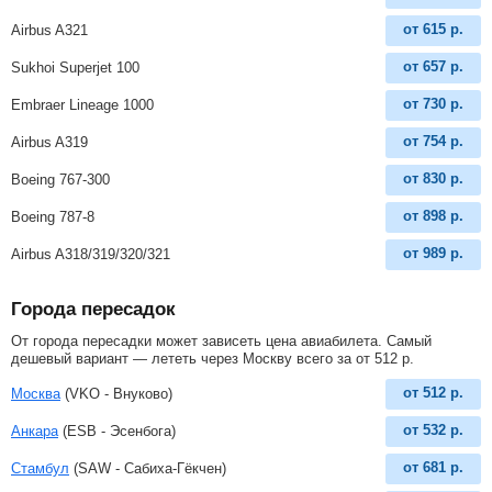
от
615
р.
Airbus A321
от
657
р.
Sukhoi Superjet 100
от
730
р.
Embraer Lineage 1000
от
754
р.
Airbus A319
от
830
р.
Boeing 767-300
от
898
р.
Boeing 787-8
от
989
р.
Airbus A318/319/320/321
Города пересадок
От города пересадки может зависеть цена авиабилета. Самый
дешевый вариант — лететь через Москву всего за
от
512
р
.
от
512
р.
Москва
(VKO - Внуково)
от
532
р.
Анкара
(ESB - Эсенбога)
от
681
р.
Стамбул
(SAW - Сабиха-Гёкчен)