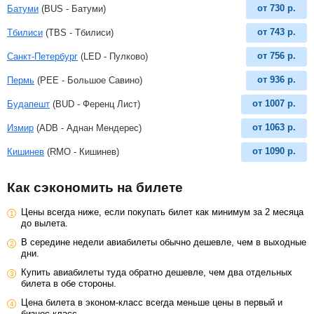
от
730
р.
Батуми
(BUS - Батуми)
от
743
р.
Тбилиси
(TBS - Тбилиси)
от
756
р.
Санкт-Петербург
(LED - Пулково)
от
936
р.
Пермь
(PEE - Большое Савино)
от
1007
р.
Будапешт
(BUD - Ференц Лист)
от
1063
р.
Измир
(ADB - Аднан Мендерес)
от
1090
р.
Кишинев
(RMO - Кишинев)
Как сэкономить на билете
Цены всегда ниже, если покупать билет как минимум за 2 месяца
до вылета.
В середине недели авиабилеты обычно дешевле, чем в выходные
дни.
Купить авиабилеты туда обратно дешевле, чем два отдельных
билета в обе стороны.
Цена билета в эконом-класс всегда меньше цены в первый и
бизнес-класс.