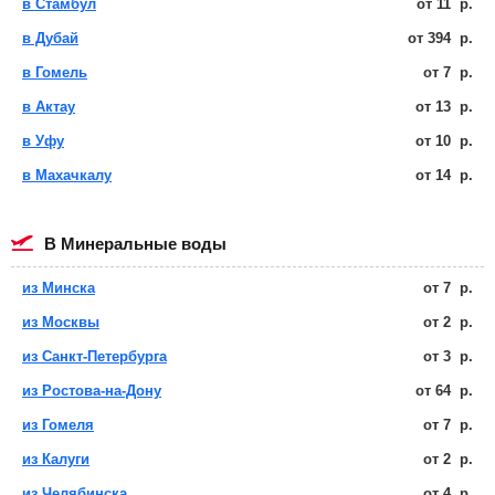
в Стамбул
от
11
р.
в Дубай
от
394
р.
в Гомель
от
7
р.
в Актау
от
13
р.
в Уфу
от
10
р.
в Махачкалу
от
14
р.
в Минеральные воды
из Минска
от
7
р.
из Москвы
от
2
р.
из Санкт-Петербурга
от
3
р.
из Ростова-на-Дону
от
64
р.
из Гомеля
от
7
р.
из Калуги
от
2
р.
из Челябинска
от
4
р.