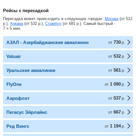
Рейсы с пересадкой
Пересадка может происходить в следующих городах:
Москва
(от
512
р.
),
Анкара
(от
532
р.
),
Стамбул
(от
681
р.
). Самый быстрый -
7 ч 5 мин.
730
АЗАЛ - Азербайджанские авиалинии
от
р.
532
Valuair
от
р.
561
Уральские авиалинии
от
р.
1 090
FlyOne
от
р.
537
Аэрофлот
от
р.
667
Пегасус Эйрлайнс
от
р.
1 194
Ред Вингс
от
р.