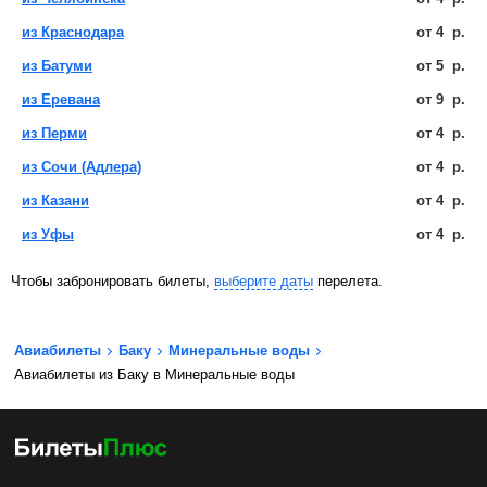
из Краснодара
от
4
р.
из Батуми
от
5
р.
из Еревана
от
9
р.
из Перми
от
4
р.
из Сочи (Адлера)
от
4
р.
из Казани
от
4
р.
из Уфы
от
4
р.
Чтобы забронировать билеты,
выберите даты
перелета.
Авиабилеты
Баку
Минеральные воды
Авиабилеты из Баку в Минеральные воды