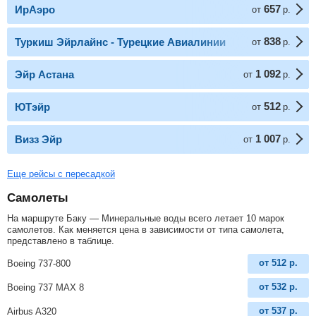
657
ИрАэро
от
р.
838
Туркиш Эйрлайнс - Турецкие Авиалинии
от
р.
1 092
Эйр Астана
от
р.
512
ЮТэйр
от
р.
1 007
Визз Эйр
от
р.
Еще рейсы с пересадкой
Самолеты
На маршруте Баку — Минеральные воды всего летает 10 марок
самолетов. Как меняется цена в зависимости от типа самолета,
представлено в таблице.
от
512
р.
Boeing 737-800
от
532
р.
Boeing 737 MAX 8
от
537
р.
Airbus A320