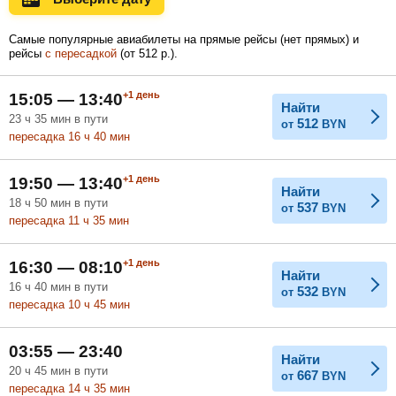
Самые популярные авиабилеты на прямые рейсы (нет прямых) и
рейсы
с пересадкой
(
от
512
р.
).
Февраль
Март
Апрель
+1
день
15:05 — 13:40
Найти
23
ч
35
мин
в пути
512
от
BYN
Май
Июнь
Июль
пересадка 16
ч
40
мин
+1
день
19:50 — 13:40
Найти
18
ч
50
мин
в пути
537
от
BYN
пересадка 11
ч
35
мин
+1
день
16:30 — 08:10
Найти
16
ч
40
мин
в пути
532
от
BYN
пересадка 10
ч
45
мин
03:55 — 23:40
Найти
20
ч
45
мин
в пути
667
от
BYN
пересадка 14
ч
35
мин