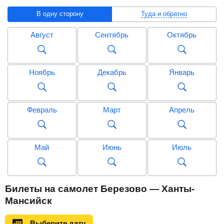
В одну сторону
Туда и обратно
Август
Сентябрь
Октябрь
Ноябрь
Декабрь
Январь
Февраль
Март
Апрель
Май
Июнь
Июль
Август
Сентябрь
Октябрь
Билеты на самолет Березово — Ханты-
Мансийск
Ноябрь
Декабрь
Январь
Выберите дату