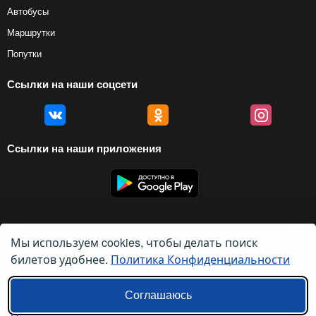
Автобусы
Маршрутки
Попутки
Ссылки на наши соцсети
Ссылки на наши приложения
Мы используем cookies, чтобы делать поиск
© 2012 — 2026, Biletyplus, ООО «Инновэйтив Трэвел Текнолоджиз». Все
права защищены. Использование этого сайта означает принятие правил
билетов удобнее.
Политика Конфиденциальности
пользовательского соглашения
и
политики конфиденциальности
.
Ссылки на наши региональные сайты:
Соглашаюсь