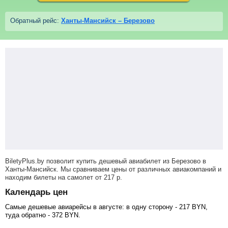
Обратный рейс:
Ханты-Мансийск – Березово
BiletyPlus.by позволит купить дешевый авиабилет из Березово в
Ханты-Мансийск. Мы сравниваем цены от различных авиакомпаний и
находим билеты на самолет
от
217
р
.
Календарь цен
Самые дешевые авиарейсы в августе: в одну сторону -
217
BYN
,
туда обратно -
372
BYN
.