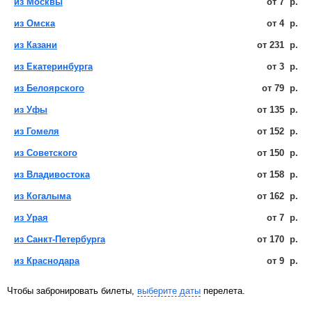
из Москвы
от
7
р.
из Омска
от
4
р.
из Казани
от
231
р.
из Екатеринбурга
от
3
р.
из Белоярского
от
79
р.
из Уфы
от
135
р.
из Гомеля
от
152
р.
из Советского
от
150
р.
из Владивостока
от
158
р.
из Когалыма
от
162
р.
из Урая
от
7
р.
из Санкт-Петербурга
от
170
р.
из Краснодара
от
9
р.
Чтобы забронировать билеты,
выберите даты
перелета.