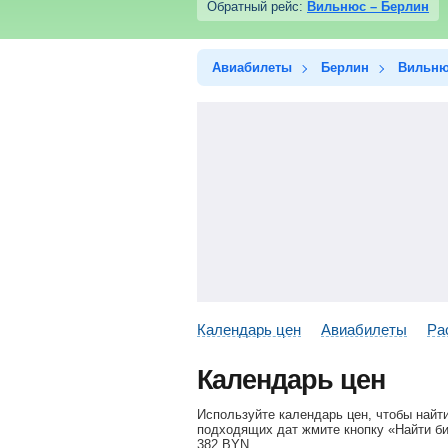
Обратный рейс:
Вильнюс – Берлин
Авиабилеты
Берлин
Вильн
Календарь цен
Авиабилеты
Ра
Календарь цен
Используйте календарь цен, чтобы найт
подходящих дат жмите кнопку «Найти би
382
BYN
.