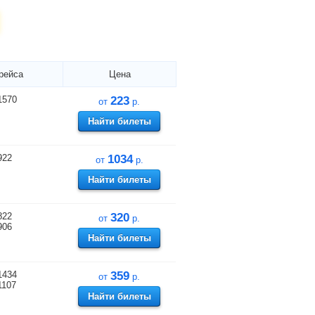
рейса
Цена
1570
223
от
р.
Найти билеты
922
1034
от
р.
Найти билеты
822
320
от
р.
906
Найти билеты
1434
359
от
р.
1107
Найти билеты