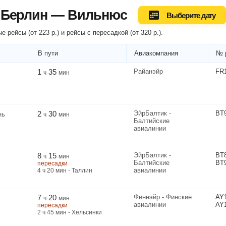
т Берлин — Вильнюс
Выберите дату
е рейсы (
от
223
р.
) и рейсы
с пересадкой
(
от
320
р.
).
В пути
Авиакомпания
№ 
1
35
Райанэйр
FR
ч
мин
2
30
ЭйрБалтик -
BT
нь
ч
мин
Балтийские
авиалинии
8
15
ЭйрБалтик -
BT
ч
мин
Балтийские
BT
пересадки
авиалинии
4
ч
20
мин
- Таллин
7
20
Финнэйр - Финские
AY
ч
мин
авиалинии
AY
пересадки
2
ч
45
мин
- Хельсинки