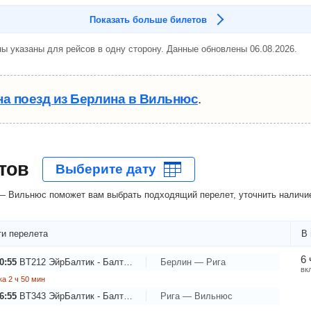
Показать больше билетов
ы указаны для рейсов в одну сторону. Данные обновлены 06.08.2026.
на поезд из Берлина в Вильнюс
.
тов
— Вильнюс поможет вам выбрать подходящий перелет, уточнить наличие
и перелета
В 
6 
0:55
BT212
ЭйрБалтик - Балтийские авиалинии
Берлин — Рига
вк
а 2 ч 50 мин
6:55
BT343
ЭйрБалтик - Балтийские авиалинии
Рига — Вильнюс