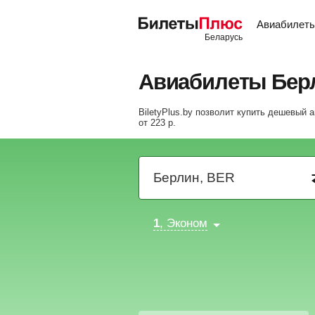
Авиабилет
Авиабилеты Бер
BiletyPlus.by позволит купить дешевый
от
223
р
.
1
, Эконом