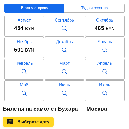
В одну сторону
Туда и обратно
Август
Сентябрь
Октябрь
454
465
BYN
BYN
Ноябрь
Декабрь
Январь
501
BYN
Февраль
Март
Апрель
Май
Июнь
Июль
Август
Сентябрь
Октябрь
Билеты на самолет Бухара — Москва
1 009
853
BYN
BYN
Выберите дату
Ноябрь
Декабрь
Январь