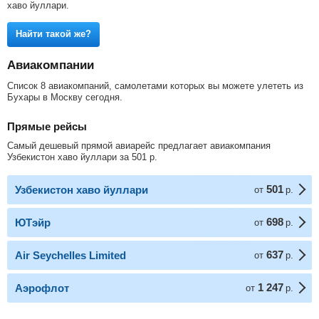
хаво йуллари.
Найти такой же?
Авиакомпании
Список 8 авиакомпаний, самолетами которых вы можете улететь из
Бухары в Москву сегодня.
Прямые рейсы
Самый дешевый прямой авиарейс предлагает авиакомпания
Узбекистон хаво йуллари за
501
р
.
501
Узбекистон хаво йуллари
от
р.
698
ЮТэйр
от
р.
637
Air Seychelles Limited
от
р.
1 247
Аэрофлот
от
р.