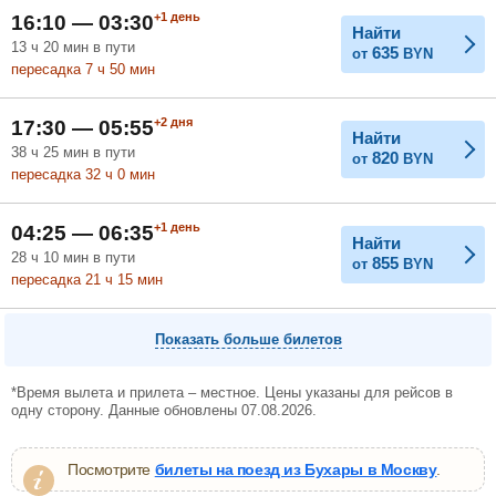
+1
день
16:10 — 03:30
Найти
13
ч
20
мин
в пути
635
от
BYN
пересадка 7
ч
50
мин
+2
дня
17:30 — 05:55
Найти
38
ч
25
мин
в пути
820
от
BYN
пересадка 32
ч
0
мин
+1
день
04:25 — 06:35
Найти
28
ч
10
мин
в пути
855
от
BYN
пересадка 21
ч
15
мин
Показать больше билетов
*Время вылета и прилета – местное. Цены указаны для рейсов в
одну сторону. Данные обновлены 07.08.2026.
Посмотрите
билеты на поезд из Бухары в Москву
.