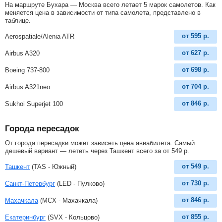
На маршруте Бухара — Москва всего летает 5 марок самолетов. Как
меняется цена в зависимости от типа самолета, представлено в
таблице.
от
595
р.
Aerospatiale/Alenia ATR
от
627
р.
Airbus A320
от
698
р.
Boeing 737-800
от
704
р.
Airbus A321neo
от
846
р.
Sukhoi Superjet 100
Города пересадок
От города пересадки может зависеть цена авиабилета. Самый
дешевый вариант — лететь через Ташкент всего за
от
549
р
.
от
549
р.
Ташкент
(TAS - Южный)
от
730
р.
Санкт-Петербург
(LED - Пулково)
от
846
р.
Махачкала
(MCX - Махачкала)
от
855
р.
Екатеринбург
(SVX - Кольцово)