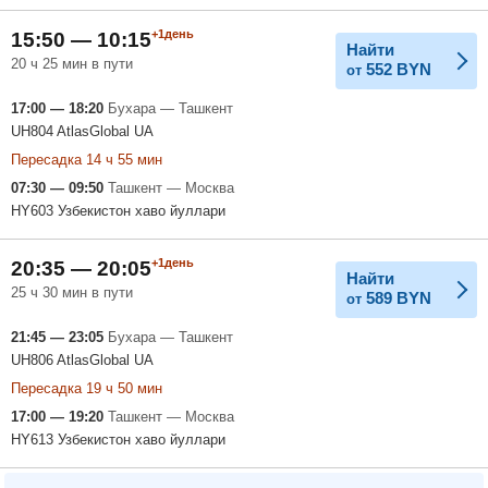
+1день
15:50 — 10:15
Найти
20 ч 25 мин в пути
552
BYN
от
17:00 — 18:20
Бухара — Ташкент
UH804 AtlasGlobal UA
Пересадка 14 ч 55 мин
07:30 — 09:50
Ташкент — Москва
HY603 Узбекистон хаво йуллари
+1день
20:35 — 20:05
Найти
25 ч 30 мин в пути
589
BYN
от
21:45 — 23:05
Бухара — Ташкент
UH806 AtlasGlobal UA
Пересадка 19 ч 50 мин
17:00 — 19:20
Ташкент — Москва
HY613 Узбекистон хаво йуллари