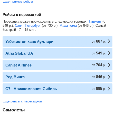
Еще прямые рейсы
Рейсы с пересадкой
Пересадка может происходить в следующих городах:
Ташкент
(от
549
р.
),
Санкт-Петербург
(от
730
р.
),
Махачкала
(от
846
р.
). Самый
быстрый - 7 ч 15 мин.
667
Узбекистон хаво йуллари
от
р.
549
AtlasGlobal UA
от
р.
704
Canjet Airlines
от
р.
846
Ред Вингс
от
р.
895
С7 - Авиакомпания Сибирь
от
р.
Еще рейсы с пересадкой
Самолеты