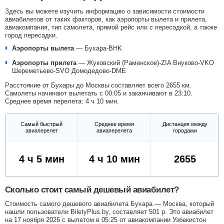
Здесь вы можете изучить информацию о зависимости стоимости
авиабилетов от таких факторов, как аэропорты вылета и прилета,
авиакомпания, тип самолета, прямой рейс или с пересадкой, а также
город пересадки.
Аэропорты вылета
—
Бухара-BHK
Аэропорты прилета
—
Жуковский (Раменское)-ZIA
Внуково-VKO
Шереметьево-SVO
Домодедово-DME
Расстояние от Бухары до Москвы составляет всего 2655 км.
Самолеты начинают вылетать с 00:05 и заканчивают в 23:10.
Среднее время перелета: 4 ч 10 мин.
Самый быстрый
Среднее время
Дистанция между
авиаперелет
авиаперелета
городами
4 ч 5 мин
4 ч 10 мин
2655
Сколько стоит самый дешевый авиабилет?
Стоимость самого дешевого авиабилета Бухара — Москва, который
нашли пользователи BiletyPlus.by, составляет
501
р
. Это авиабилет
на 17 ноября 2026 с вылетом в 05:25 от авиакомпании Узбекистон