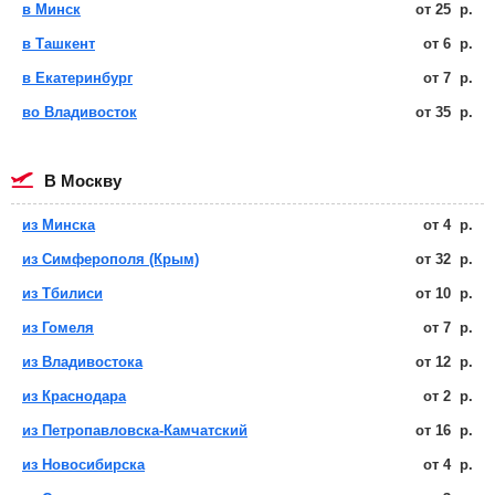
в Минск
от
25
р.
в Ташкент
от
6
р.
в Екатеринбург
от
7
р.
во Владивосток
от
35
р.
в Москву
из Минска
от
4
р.
из Симферополя (Крым)
от
32
р.
из Тбилиси
от
10
р.
из Гомеля
от
7
р.
из Владивостока
от
12
р.
из Краснодара
от
2
р.
из Петропавловска-Камчатский
от
16
р.
из Новосибирска
от
4
р.