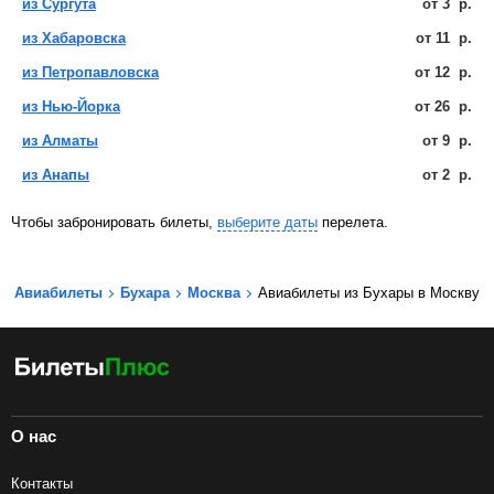
из Сургута
от
3
р.
из Хабаровска
от
11
р.
из Петропавловска
от
12
р.
из Нью-Йорка
от
26
р.
из Алматы
от
9
р.
из Анапы
от
2
р.
Чтобы забронировать билеты,
выберите даты
перелета.
Авиабилеты
Бухара
Москва
Авиабилеты из Бухары в Москву
О нас
Контакты