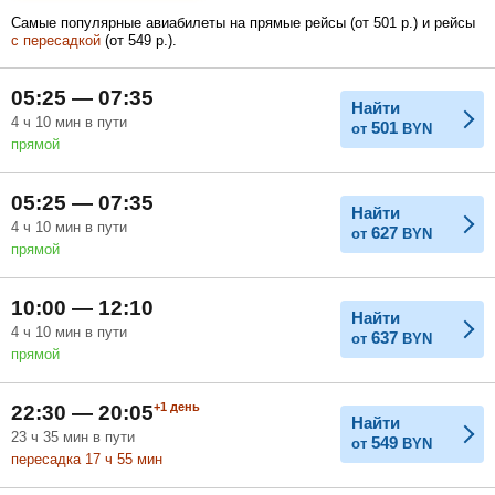
983
Самые популярные авиабилеты на прямые рейсы (
от
501
р.
) и рейсы
BYN
с пересадкой
(
от
549
р.
).
Февраль
Март
Апрель
05:25 — 07:35
Найти
4
ч
10
мин
в пути
501
от
BYN
прямой
Май
Июнь
Июль
05:25 — 07:35
Найти
4
ч
10
мин
в пути
627
от
BYN
прямой
10:00 — 12:10
Найти
4
ч
10
мин
в пути
637
от
BYN
прямой
+1
день
22:30 — 20:05
Найти
23
ч
35
мин
в пути
549
от
BYN
пересадка 17
ч
55
мин