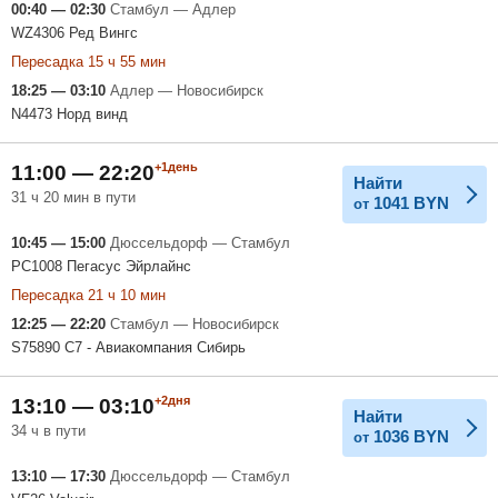
00:40 — 02:30
Стамбул — Адлер
WZ4306 Ред Вингс
Пересадка 15 ч 55 мин
18:25 — 03:10
Адлер — Новосибирск
N4473 Норд винд
+1день
11:00 — 22:20
Найти
31 ч 20 мин в пути
1041
BYN
от
10:45 — 15:00
Дюссельдорф — Стамбул
PC1008 Пегасус Эйрлайнс
Пересадка 21 ч 10 мин
12:25 — 22:20
Стамбул — Новосибирск
S75890 С7 - Авиакомпания Сибирь
+2дня
13:10 — 03:10
Найти
34 ч в пути
1036
BYN
от
13:10 — 17:30
Дюссельдорф — Стамбул