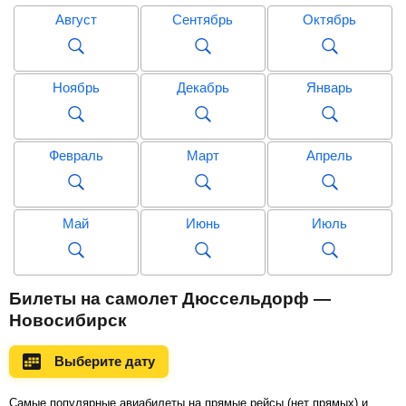
Август
Сентябрь
Октябрь
Ноябрь
Декабрь
Январь
Февраль
Март
Апрель
Май
Июнь
Июль
Август
Сентябрь
Октябрь
Билеты на самолет Дюссельдорф —
Новосибирск
Ноябрь
Декабрь
Январь
Выберите дату
Самые популярные авиабилеты на прямые рейсы (нет прямых) и