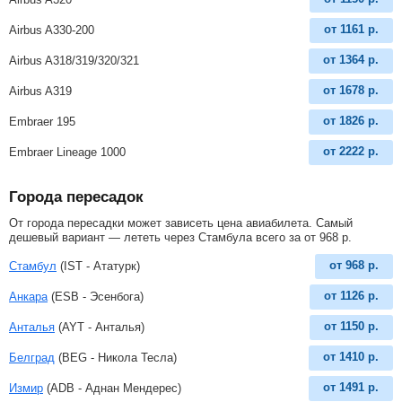
от
1161
р.
Airbus A330-200
от
1364
р.
Airbus A318/319/320/321
от
1678
р.
Airbus A319
от
1826
р.
Embraer 195
от
2222
р.
Embraer Lineage 1000
Города пересадок
От города пересадки может зависеть цена авиабилета. Самый
дешевый вариант — лететь через Стамбула всего за
от
968
р
.
от
968
р.
Стамбул
(IST - Ататурк)
от
1126
р.
Анкара
(ESB - Эсенбога)
от
1150
р.
Анталья
(AYT - Анталья)
от
1410
р.
Белград
(BEG - Никола Тесла)
от
1491
р.
Измир
(ADB - Аднан Мендерес)