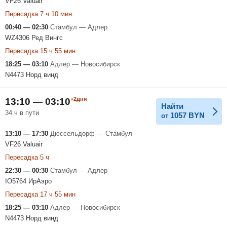
VF26 Valuair
Пересадка 7 ч 10 мин
00:40 — 02:30
Стамбул — Адлер
WZ4306 Ред Вингс
Пересадка 15 ч 55 мин
18:25 — 03:10
Адлер — Новосибирск
N4473 Норд винд
+2дня
13:10 — 03:10
Найти
34 ч в пути
1057
BYN
от
13:10 — 17:30
Дюссельдорф — Стамбул
VF26 Valuair
Пересадка 5 ч
22:30 — 00:30
Стамбул — Адлер
IO5764 ИрАэро
Пересадка 17 ч 55 мин
18:25 — 03:10
Адлер — Новосибирск
N4473 Норд винд