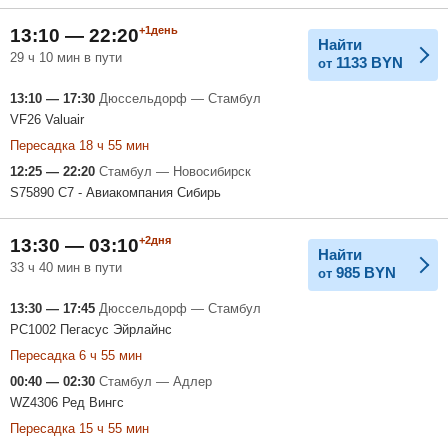
+1день
13:10 — 22:20
Найти
29 ч 10 мин в пути
1133
BYN
от
13:10 — 17:30
Дюссельдорф — Стамбул
VF26 Valuair
Пересадка 18 ч 55 мин
12:25 — 22:20
Стамбул — Новосибирск
S75890 С7 - Авиакомпания Сибирь
+2дня
13:30 — 03:10
Найти
33 ч 40 мин в пути
985
BYN
от
13:30 — 17:45
Дюссельдорф — Стамбул
PC1002 Пегасус Эйрлайнс
Пересадка 6 ч 55 мин
00:40 — 02:30
Стамбул — Адлер
WZ4306 Ред Вингс
Пересадка 15 ч 55 мин