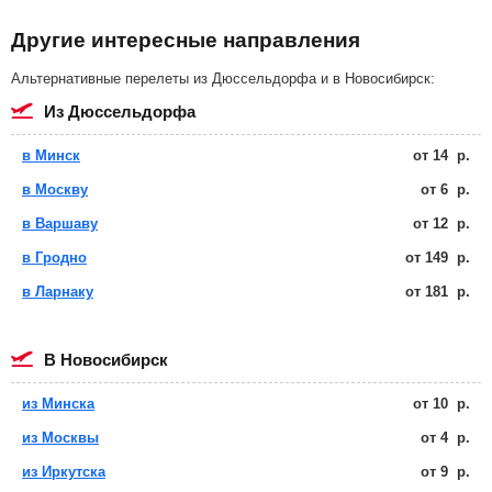
Другие интересные направления
Альтернативные перелеты из Дюссельдорфа и в Новосибирск:
из Дюссельдорфа
в Минск
от
14
р.
в Москву
от
6
р.
в Варшаву
от
12
р.
в Гродно
от
149
р.
в Ларнаку
от
181
р.
в Новосибирск
из Минска
от
10
р.
из Москвы
от
4
р.
из Иркутска
от
9
р.