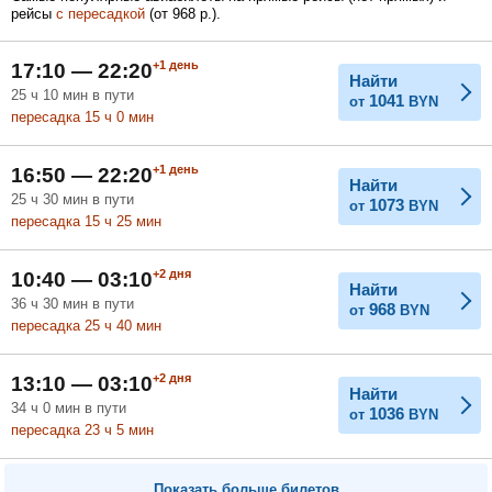
рейсы
с пересадкой
(
от
968
р.
).
Февраль
Март
Апрель
+1
день
17:10 — 22:20
Найти
25
ч
10
мин
в пути
1041
от
BYN
Май
Июнь
Июль
пересадка 15
ч
0
мин
+1
день
16:50 — 22:20
Найти
25
ч
30
мин
в пути
1073
от
BYN
пересадка 15
ч
25
мин
+2
дня
10:40 — 03:10
Найти
36
ч
30
мин
в пути
968
от
BYN
пересадка 25
ч
40
мин
+2
дня
13:10 — 03:10
Найти
34
ч
0
мин
в пути
1036
от
BYN
пересадка 23
ч
5
мин
Показать больше билетов