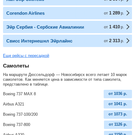
1 289
Corendon Airlines
от
р.
1 410
Эйр Сербия - Сербские Авиалинии
от
р.
2 313
Свисс Интернешнл Эйрлайнс
от
р.
Еще рейсы с пересадкой
Самолеты
На маршруте Дюссельдорф — Новосибирск всего летает 10 марок
самолетов. Как меняется цена в зависимости от типа самолета,
представлено в таблице.
от
1036
р.
Boeing 737 MAX 8
от
1041
р.
Airbus A321
от
1073
р.
Boeing 737-100/200
от
1126
р.
Boeing 737-800
от
1150
р.
Airbus A320