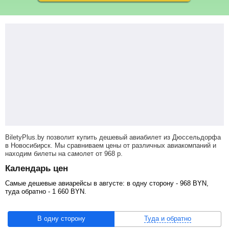
BiletyPlus.by позволит купить дешевый авиабилет из Дюссельдорфа
в Новосибирск. Мы сравниваем цены от различных авиакомпаний и
находим билеты на самолет
от
968
р
.
Календарь цен
Самые дешевые авиарейсы в августе: в одну сторону -
968
BYN
,
туда обратно -
1 660
BYN
.
В одну сторону
Туда и обратно