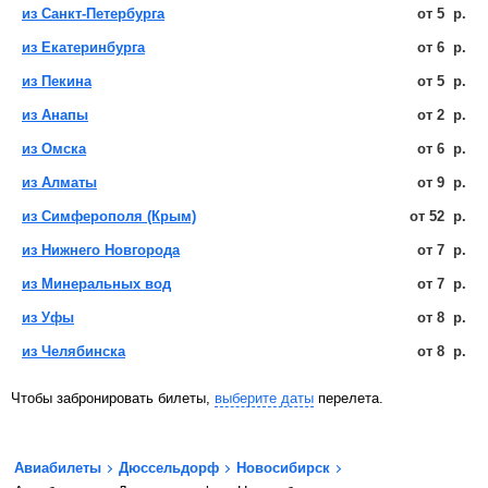
из Санкт-Петербурга
от
5
р.
из Екатеринбурга
от
6
р.
из Пекина
от
5
р.
из Анапы
от
2
р.
из Омска
от
6
р.
из Алматы
от
9
р.
из Симферополя (Крым)
от
52
р.
из Нижнего Новгорода
от
7
р.
из Минеральных вод
от
7
р.
из Уфы
от
8
р.
из Челябинска
от
8
р.
Чтобы забронировать билеты,
выберите даты
перелета.
Авиабилеты
Дюссельдорф
Новосибирск