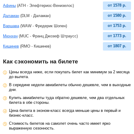
от
1578
р.
Афины
(ATH - Элефтериос-Венизелос)
от
1580
р.
Даламан
(DLM - Даламан)
от
1753
р.
Варшава
(WAW - Фредерик Шопен)
от
1773
р.
Мюнхен
(MUC - Франц Джозеф Штраусс)
от
1807
р.
Кишинев
(RMO - Кишинев)
Как сэкономить на билете
Цены всегда ниже, если покупать билет как минимум за 2 месяца
до вылета.
В середине недели авиабилеты обычно дешевле, чем в выходные
дни.
Купить авиабилеты туда обратно дешевле, чем два отдельных
билета в обе стороны.
Цена билета в эконом-класс всегда меньше цены в первый и
бизнес-класс.
Стоимость билетов на самолет очень часто имеет ярко
выраженную сезонность.