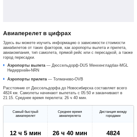
Авиаперелет в цифрах
Здесь вы можете изучить информацию о зависимости стоимости
авиабилетов от таких факторов, как аэропорты вылета и прилета,
авиакомпания, тип самолета, прямой рейс или с пересадкой, а также
город пересадки.
Аэропорты вылета
—
Дюссельдорф-DUS
Менхенгладбах-MGL
Нидеррхейн-NRN
Аэропорты прилета
—
Толмачево-OVB
Расстояние от Дюссельдорфа до Новосибирска составляет всего
4824 км. Самолеты начинают вылетать с 05:50 и заканчивают в
21:15. Среднее время перелета: 26 ч 40 мин.
Самый быстрый
Среднее время
Дистанция между
авиаперелет
авиаперелета
городами
12 ч 5 мин
26 ч 40 мин
4824