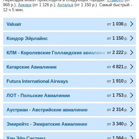
968
р.
),
Анкара
(от
1 126
р.
),
Анталья
(от
1 150
р.
). Самый быстрый -
12 ч 5 мин.
1 036
Valuair
от
р.
1 150
Кондор Эйрлайнс
от
р.
2 222
КЛМ - Королевские Голландские авиалинии
от
р.
4 821
Катарские Авиалинии
от
р.
1 910
Futura International Airways
от
р.
1 753
ЛОТ - Польские Авиалинии
от
р.
2 314
Аустриан - Австрийские авиалинии
от
р.
3 340
Эмирейтс - Эмиратские Авиалинии
от
р.
1 564
Хан Эйр Системз
от
р.