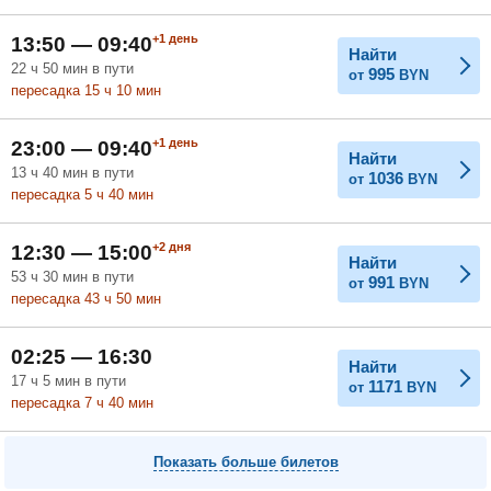
Февраль
Март
Апрель
+1
день
13:50 — 09:40
Найти
22
ч
50
мин
в пути
995
от
BYN
пересадка 15
ч
10
мин
Май
Июнь
Июль
+1
день
23:00 — 09:40
Найти
13
ч
40
мин
в пути
1036
от
BYN
пересадка 5
ч
40
мин
+2
дня
12:30 — 15:00
Найти
53
ч
30
мин
в пути
991
от
BYN
пересадка 43
ч
50
мин
02:25 — 16:30
Найти
17
ч
5
мин
в пути
1171
от
BYN
пересадка 7
ч
40
мин
Показать больше билетов