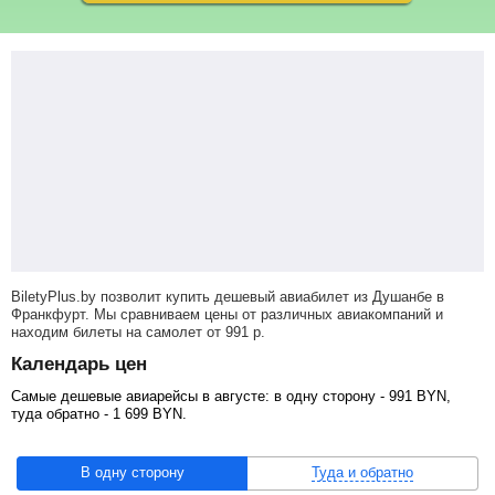
BiletyPlus.by позволит купить дешевый авиабилет из Душанбе в
Франкфурт. Мы сравниваем цены от различных авиакомпаний и
находим билеты на самолет
от
991
р
.
Календарь цен
Самые дешевые авиарейсы в августе: в одну сторону -
991
BYN
,
туда обратно -
1 699
BYN
.
В одну сторону
Туда и обратно