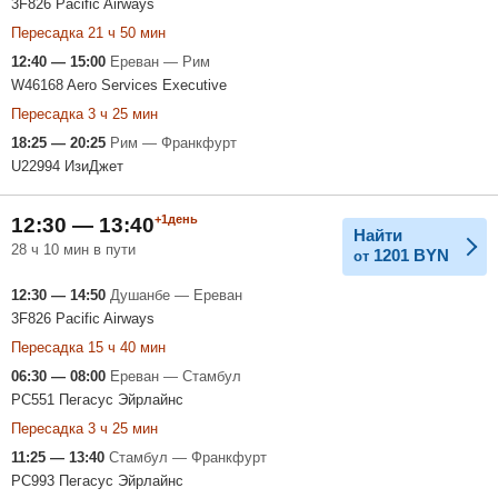
3F826 Pacific Airways
Пересадка 21 ч 50 мин
12:40 — 15:00
Ереван — Рим
W46168 Aero Services Executive
Пересадка 3 ч 25 мин
18:25 — 20:25
Рим — Франкфурт
U22994 ИзиДжет
+1день
12:30 — 13:40
Найти
28 ч 10 мин в пути
1201
BYN
от
12:30 — 14:50
Душанбе — Ереван
3F826 Pacific Airways
Пересадка 15 ч 40 мин
06:30 — 08:00
Ереван — Стамбул
PC551 Пегасус Эйрлайнс
Пересадка 3 ч 25 мин
11:25 — 13:40
Стамбул — Франкфурт
PC993 Пегасус Эйрлайнс