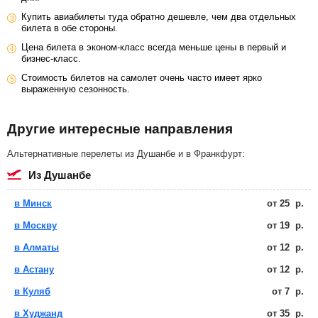
Купить авиабилеты туда обратно дешевле, чем два отдельных
билета в обе стороны.
Цена билета в эконом-класс всегда меньше цены в первый и
бизнес-класс.
Стоимость билетов на самолет очень часто имеет ярко
выраженную сезонность.
Другие интересные направления
Альтернативные перелеты из Душанбе и в Франкфурт:
из Душанбе
в Минск
от
25
р.
в Москву
от
19
р.
в Алматы
от
12
р.
в Астану
от
12
р.
в Куляб
от
7
р.
в Худжанд
от
35
р.