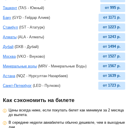
от
995
р.
Ташкент
(TAS - Южный)
от
1171
р.
Баку
(GYD - Гейдар Алиев)
от
1223
р.
Стамбул
(IST - Ататурк)
от
1243
р.
Алматы
(ALA - Алматы)
от
1494
р.
Дубай
(DXB - Дубай)
от
1527
р.
Москва
(VKO - Внуково)
от
1567
р.
Минеральные воды
(MRV - Минеральные Воды)
от
1639
р.
Астана
(NQZ - Нурсултан Назарбаев)
от
1723
р.
Санкт-Петербург
(LED - Пулково)
Как сэкономить на билете
Цены всегда ниже, если покупать билет как минимум за 2 месяца
до вылета.
В середине недели авиабилеты обычно дешевле, чем в выходные
дни.