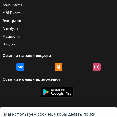
Авиабилеты
Ж/Д Билеты
Электрички
Автобусы
Маршрутки
Попутки
Ссылки на наши соцсети
Ссылки на наши приложения
Мы используем cookies, чтобы делать поиск
© 2012 — 2026, Biletyplus, ООО «Инновэйтив Трэвел Текнолоджиз». Все