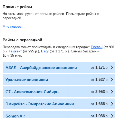
Прямые рейсы
На этом маршруте нет прямых рейсов. Посмотрите рейсы с
пересадкой.
Мне повезет
Рейсы с пересадкой
Пересадка может происходить в следующих городах:
Ереван
(от
991
р.
),
Ташкент
(от
995
р.
),
Баку
(от
1 171
р.
). Самый быстрый -
10 ч 35 мин.
1 171
АЗАЛ - Азербайджанские авиалинии
от
р.
1 527
Уральские авиалинии
от
р.
2 953
С7 - Авиакомпания Сибирь
от
р.
1 666
Эмирейтс - Эмиратские Авиалинии
от
р.
1 036
Somon Air
от
р.