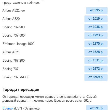
представлено в таблице.
от
995
р.
Airbus A321neo
от
1019
р.
Airbus A320
от
1036
р.
Boeing 737-900
от
1223
р.
Boeing 737-800
от
1275
р.
Embraer Lineage 1000
от
1528
р.
Airbus A321
от
1531
р.
Boeing 767-200
от
2672
р.
Boeing 737
от
3569
р.
Boeing 737 MAX 8
Города пересадок
От города пересадки может зависеть цена авиабилета. Самый
дешевый вариант — лететь через Ереван всего за
от
991
р
.
от
991
р.
Ереван
(EVN - Звартноц)