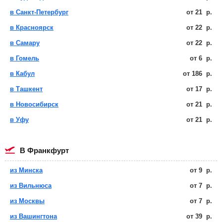
в Санкт-Петербург
от
21
р.
в Красноярск
от
22
р.
в Самару
от
22
р.
в Гомель
от
6
р.
в Кабул
от
186
р.
в Ташкент
от
17
р.
в Новосибирск
от
21
р.
в Уфу
от
21
р.
в Франкфурт
из Минска
от
9
р.
из Вильнюса
от
7
р.
из Москвы
от
7
р.
из Вашингтона
от
39
р.