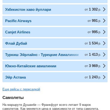
1 302
Узбекистон хаво йуллари
от
р.
991
Pacific Airways
от
р.
995
Canjet Airlines
от
р.
1 534
Флай Дубай
от
р.
1 413
Туркиш Эйрлайнс - Турецкие Авиалинии
от
р.
3 969
Южно-Китайские авиалинии
от
р.
1 243
Эйр Астана
от
р.
Еще рейсы с пересадкой
Самолеты
На маршруте Душанбе — Франкфурт всего летает 9 марок
самолетов. Как меняется цена в зависимости от типа самолета,