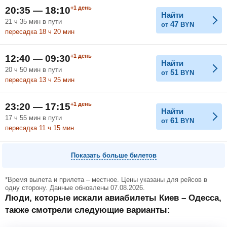
+1
день
20:35 — 18:10
Найти
21
ч
35
мин
в пути
47
от
BYN
пересадка 18
ч
20
мин
+1
день
12:40 — 09:30
Найти
20
ч
50
мин
в пути
51
от
BYN
пересадка 13
ч
25
мин
+1
день
23:20 — 17:15
Найти
17
ч
55
мин
в пути
61
от
BYN
пересадка 11
ч
15
мин
Показать больше билетов
*Время вылета и прилета – местное. Цены указаны для рейсов в
одну сторону. Данные обновлены 07.08.2026.
Люди, которые искали авиабилеты Киев – Одесса,
также смотрели следующие варианты: