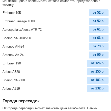
меняется цена в зависимости от типа самолета, представлено в
таблице.
от
52
р.
Embraer 195
от
52
р.
Embraer Lineage 1000
от
61
р.
Aerospatiale/Alenia ATR 72
от
66
р.
Boeing 737-100/200
от
79
р.
Antonov AN-24
от
95
р.
Antonov An-24
от
126
р.
Embraer 190
от
155
р.
Airbus A320
от
181
р.
Boeing 737-800
от
232
р.
Airbus A319
Города пересадок
От города пересадки может зависеть цена авиабилета. Самый