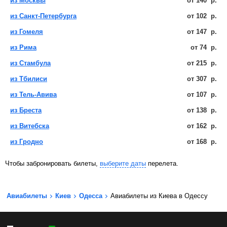
из Москвы
от
140
р.
из Санкт-Петербурга
от
102
р.
из Гомеля
от
147
р.
из Рима
от
74
р.
из Стамбула
от
215
р.
из Тбилиси
от
307
р.
из Тель-Авива
от
107
р.
из Бреста
от
138
р.
из Витебска
от
162
р.
из Гродно
от
168
р.
Чтобы забронировать билеты,
выберите даты
перелета.
Авиабилеты
Киев
Одесса
Авиабилеты из Киева в Одессу