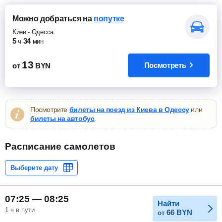
Можно добраться
на
попутке
Киев
-
Одесса
5
34
ч
мин
13
Посмотреть
от
BYN
Посмотрите
билеты на поезд из Киева в Одессу
или
билеты на автобус
.
Расписание самолетов
07:25 — 08:25
Найти
1 ч в пути
66
BYN
от