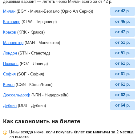
дешевый вариант — лететь через Милан всего за
от
42
р
.
от
42
р.
Милан
(BGY - Милан-Бергамо (Орио Ал Серио))
от
46
р.
Катовице
(KTW - Пирцовице)
от
47
р.
Краков
(KRK - Краков)
от
51
р.
Манчестер
(MAN - Манчестер)
от
51
р.
Лондон
(STN - Станстед)
от
61
р.
Познань
(POZ - Лавица)
от
61
р.
София
(SOF - София)
от
61
р.
Кельн
(CGN - Кёльн/Бонн)
от
62
р.
Дюссельдорф
(NRN - Нидеррхейн)
от
64
р.
Дублин
(DUB - Дублин)
Как сэкономить на билете
Цены всегда ниже, если покупать билет как минимум за 2 месяца
до вылета.