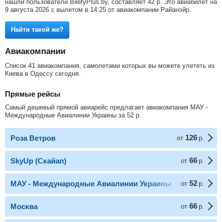
нашли пользователи BiletyPlus.by, составляет
42
р
. Это авиабилет на
9 августа 2026 с вылетом в 14:25 от авиакомпании Райанэйр.
Найти такой же?
Авиакомпании
Список 41 авиакомпания, самолетами которых вы можете улететь из
Киева в Одессу сегодня.
Прямые рейсы
Самый дешевый прямой авиарейс предлагает авиакомпания МАУ -
Международные Авиалинии Украины за
52
р
.
126
Роза Ветров
от
р.
66
SkyUp (Скайап)
от
р.
52
МАУ - Международные Авиалинии Украины
от
р.
66
Москва
от
р.