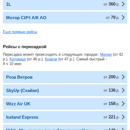
360
1L
от
р.
79
Мотор СИЧ А/К АО
от
р.
Еще прямые рейсы
Рейсы с пересадкой
Пересадка может происходить в следующих городах:
Милан
(от
42
р.
),
Катовице
(от
46
р.
),
Краков
(от
47
р.
). Самый быстрый -
4 ч 10 мин.
200
Роза Ветров
от
р.
136
SkyUp (Скайап)
от
р.
158
Wizz Air UK
от
р.
221
Iceland Express
от
р.