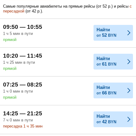
Самые популярные авиабилеты на прямые рейсы (
от
52
р.
) и рейсы
с
пересадкой
(
от
42
р.
).
Февраль
Март
Апрель
09:50 — 10:55
Найти
1
ч
5
мин
в пути
52
от
BYN
прямой
Май
Июнь
Июль
10:20 — 11:45
Найти
1
ч
25
мин
в пути
61
от
BYN
прямой
07:25 — 08:25
Найти
1
ч
0
мин
в пути
66
от
BYN
прямой
14:25 — 21:25
Найти
7
ч
0
мин
в пути
42
от
BYN
пересадка 1
ч
35
мин