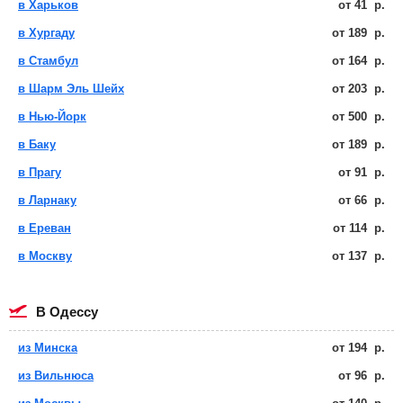
в Харьков
от
41
р.
в Хургаду
от
189
р.
в Стамбул
от
164
р.
в Шарм Эль Шейх
от
203
р.
в Нью-Йорк
от
500
р.
в Баку
от
189
р.
в Прагу
от
91
р.
в Ларнаку
от
66
р.
в Ереван
от
114
р.
в Москву
от
137
р.
в Одессу
из Минска
от
194
р.
из Вильнюса
от
96
р.