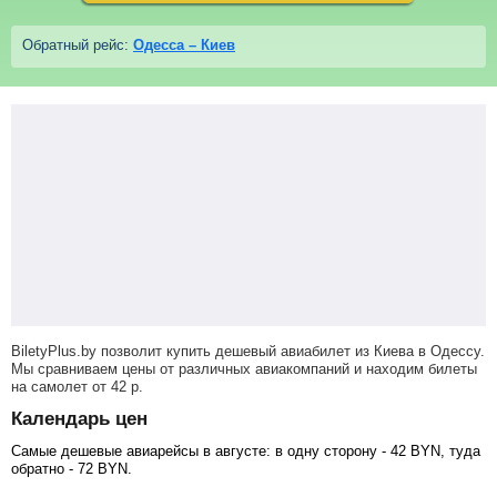
Обратный рейс:
Одесса – Киев
BiletyPlus.by позволит купить дешевый авиабилет из Киева в Одессу.
Мы сравниваем цены от различных авиакомпаний и находим билеты
на самолет
от
42
р
.
Календарь цен
Самые дешевые авиарейсы в августе: в одну сторону -
42
BYN
, туда
обратно -
72
BYN
.