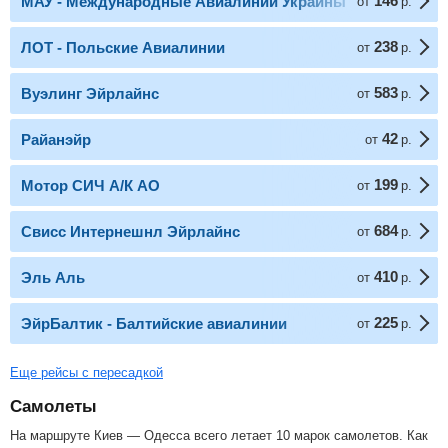
146
МАУ - Международные Авиалинии Украины
от
р.
238
ЛОТ - Польские Авиалинии
от
р.
583
Вуэлинг Эйрлайнс
от
р.
42
Райанэйр
от
р.
199
Мотор СИЧ А/К АО
от
р.
684
Свисс Интернешнл Эйрлайнс
от
р.
410
Эль Аль
от
р.
225
ЭйрБалтик - Балтийские авиалинии
от
р.
Еще рейсы с пересадкой
Самолеты
На маршруте Киев — Одесса всего летает 10 марок самолетов. Как