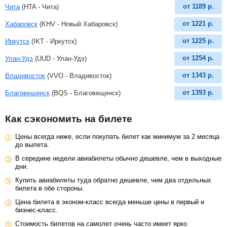
от
1189
р.
Чита
(HTA - Чита)
от
1221
р.
Хабаровск
(KHV - Новый Хабаровск)
от
1225
р.
Иркутск
(IKT - Иркутск)
от
1254
р.
Улан-Удэ
(UUD - Улан-Удэ)
от
1343
р.
Владивосток
(VVO - Владивосток)
от
1393
р.
Благовещенск
(BQS - Благовещенск)
Как сэкономить на билете
Цены всегда ниже, если покупать билет как минимум за 2 месяца
до вылета.
В середине недели авиабилеты обычно дешевле, чем в выходные
дни.
Купить авиабилеты туда обратно дешевле, чем два отдельных
билета в обе стороны.
Цена билета в эконом-класс всегда меньше цены в первый и
бизнес-класс.
Стоимость билетов на самолет очень часто имеет ярко