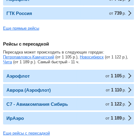
739
ГТК Россия
от
р.
Еще прямые рейсы
Рейсы с пересадкой
Пересадка может происходить в следующих городах:
Петропавловск-Камчатский
(от
1 105
р.
),
Новосибирск
(от
1 122
р.
),
Чита
(от
1 189
р.
). Самый быстрый - 11 ч.
1 105
Аэрофлот
от
р.
1 110
Аврора (Аэрофлот)
от
р.
1 122
С7 - Авиакомпания Сибирь
от
р.
1 189
ИрАэро
от
р.
Еще рейсы с пересадкой