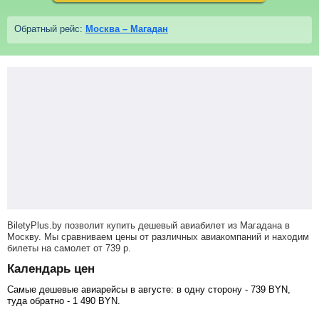
Обратный рейс:
Москва – Магадан
BiletyPlus.by позволит купить дешевый авиабилет из Магадана в
Москву. Мы сравниваем цены от различных авиакомпаний и находим
билеты на самолет
от
739
р
.
Календарь цен
Самые дешевые авиарейсы в августе: в одну сторону -
739
BYN
,
туда обратно -
1 490
BYN
.