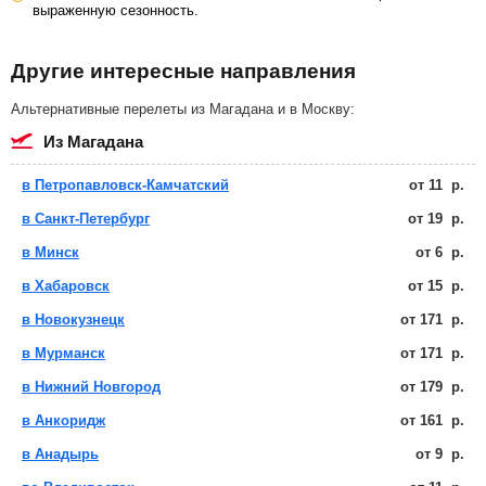
выраженную сезонность.
Другие интересные направления
Альтернативные перелеты из Магадана и в Москву:
из Магадана
в Петропавловск-Камчатский
от
11
р.
в Санкт-Петербург
от
19
р.
в Минск
от
6
р.
в Хабаровск
от
15
р.
в Новокузнецк
от
171
р.
в Мурманск
от
171
р.
в Нижний Новгород
от
179
р.
в Анкоридж
от
161
р.
в Анадырь
от
9
р.