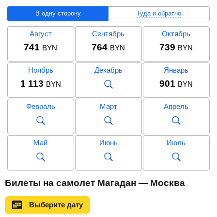
В одну сторону
Туда и обратно
Август
Сентябрь
Октябрь
741
764
739
BYN
BYN
BYN
Ноябрь
Декабрь
Январь
1 113
901
BYN
BYN
Февраль
Март
Апрель
Май
Июнь
Июль
Август
Сентябрь
Октябрь
Билеты на самолет Магадан — Москва
1 490
1 509
1 502
BYN
BYN
BYN
Выберите дату
Ноябрь
Декабрь
Январь