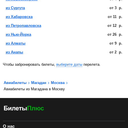
из Сургута
от
3
р.
из Хабаровска
от
11
р.
из Петропавловска
от
12
р.
из Нью-Йорка
от
26
р.
из Алматы
от
9
р.
из Анапы
от
2
р.
Чтобы забронировать билеты,
выберите даты
перелета.
Авиабилеты
Магадан
Москва
Авиабилеты из Магадана в Москву
О нас