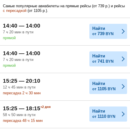
Самые популярные авиабилеты на прямые рейсы (
от
739
р.
) и рейсы
с пересадкой
(
от
1105
р.
).
Февраль
Март
Апрель
14:40 — 14:00
Найти
7
ч
20
мин
в пути
739
от
BYN
прямой
Май
Июнь
Июль
14:40 — 14:00
Найти
7
ч
20
мин
в пути
741
от
BYN
прямой
15:25 — 20:10
Найти
12
ч
45
мин
в пути
1105
от
BYN
пересадка 2
ч
30
мин
+2
дня
15:25 — 18:15
Найти
58
ч
50
мин
в пути
1110
от
BYN
пересадка 48
ч
15
мин