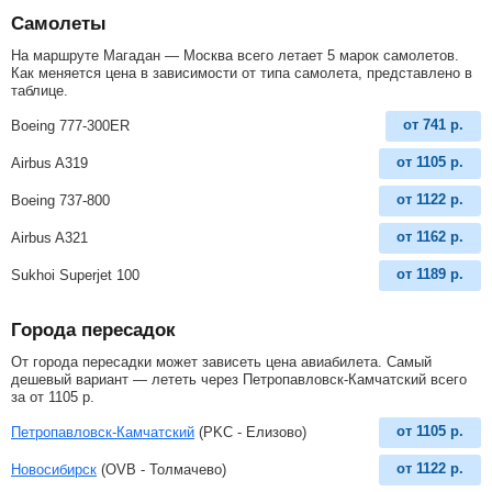
Самолеты
На маршруте Магадан — Москва всего летает 5 марок самолетов.
Как меняется цена в зависимости от типа самолета, представлено в
таблице.
от
741
р.
Boeing 777-300ER
от
1105
р.
Airbus A319
от
1122
р.
Boeing 737-800
от
1162
р.
Airbus A321
от
1189
р.
Sukhoi Superjet 100
Города пересадок
От города пересадки может зависеть цена авиабилета. Самый
дешевый вариант — лететь через Петропавловск-Камчатский всего
за
от
1105
р
.
от
1105
р.
Петропавловск-Камчатский
(PKC - Елизово)
от
1122
р.
Новосибирск
(OVB - Толмачево)