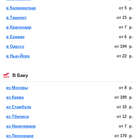
в Калининград
от
5
р.
в Ташкент
от
15
р.
в Краснодар
от
7
р.
в Ереван
от
6
р.
в Одессу
от
194
р.
в Нью-Йорк
от
22
р.
в Баку
из Москвы
от
8
р.
из Киева
от
189
р.
из Стамбула
от
10
р.
из Тбилиси
от
12
р.
из Нахичевани
от
7
р.
из Ленкорани
от
170
р.