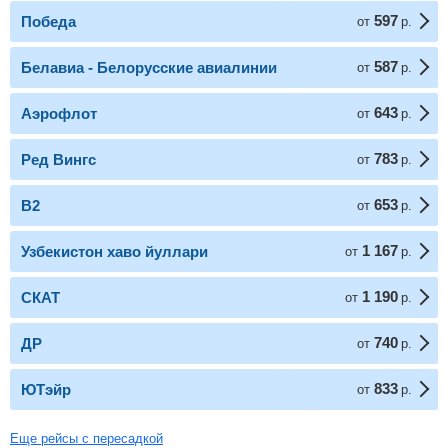
597
Победа
от
р.
587
Белавиа - Белорусские авиалинии
от
р.
643
Аэрофлот
от
р.
783
Ред Вингс
от
р.
653
В2
от
р.
1 167
Узбекистон хаво йуллари
от
р.
1 190
СКАТ
от
р.
740
ДР
от
р.
833
ЮТэйр
от
р.
Еще рейсы с пересадкой