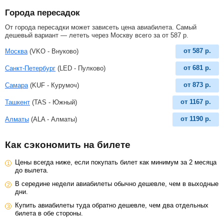
Города пересадок
От города пересадки может зависеть цена авиабилета. Самый
дешевый вариант — лететь через Москву всего за
от
587
р
.
от
587
р.
Москва
(VKO - Внуково)
от
681
р.
Санкт-Петербург
(LED - Пулково)
от
873
р.
Самара
(KUF - Курумоч)
от
1167
р.
Ташкент
(TAS - Южный)
от
1190
р.
Алматы
(ALA - Алматы)
Как сэкономить на билете
Цены всегда ниже, если покупать билет как минимум за 2 месяца
до вылета.
В середине недели авиабилеты обычно дешевле, чем в выходные
дни.
Купить авиабилеты туда обратно дешевле, чем два отдельных
билета в обе стороны.