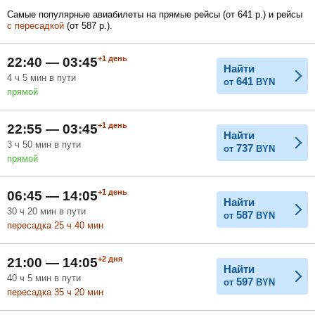
Самые популярные авиабилеты на прямые рейсы (
от
641
р.
) и рейсы
с пересадкой
(
от
587
р.
).
Февраль
Март
Апрель
+1
день
22:40 — 03:45
Найти
4
ч
5
мин
в пути
641
от
BYN
прямой
Май
Июнь
Июль
+1
день
22:55 — 03:45
Найти
3
ч
50
мин
в пути
737
от
BYN
прямой
+1
день
06:45 — 14:05
Найти
30
ч
20
мин
в пути
587
от
BYN
пересадка 25
ч
40
мин
+2
дня
21:00 — 14:05
Найти
40
ч
5
мин
в пути
597
от
BYN
пересадка 35
ч
20
мин