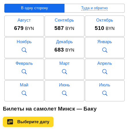
В одну сторону
Туда и обратно
Август
Сентябрь
Октябрь
679
587
510
BYN
BYN
BYN
Ноябрь
Декабрь
Январь
683
BYN
Февраль
Март
Апрель
Май
Июнь
Июль
Август
Сентябрь
Октябрь
Билеты на самолет Минск — Баку
1 431
1 255
BYN
BYN
Выберите дату
Ноябрь
Декабрь
Январь