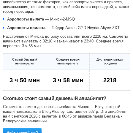
авиабилетов от таких факторов, как аэропорты вылета и прилета,
авиакомпания, тип самолета, прямой рейс или с пересадкой, а также
город пересадки.
Аэропорты вылета
—
Минск-2-MSQ
Аэропорты прилета
—
Гейдар Алиев-GYD
Heydar Aliyev-ZXT
Расстояние от Минска до Баку составляет всего 2218 км. Самолеты
начинают вылетать с 02:10 и заканчивают в 23:40. Среднее время
перелета: 3 ч 58 мин.
Самый быстрый
Среднее время
Дистанция между
авиаперелет
авиаперелета
городами
3 ч 50 мин
3 ч 58 мин
2218
Сколько стоит самый дешевый авиабилет?
Стоимость самого дешевого авиабилета Минск — Баку, который
нашли пользователи BiletyPlus.by, составляет
587
р
. Это авиабилет
на 4 сентября 2026 с вылетом в 06:45 от авиакомпании Белавиа -
Белорусские авиалинии.
Найти такой же?