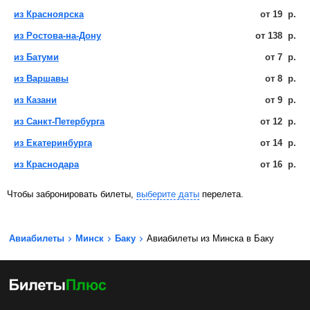
из Красноярска
от
19
р.
из Ростова-на-Дону
от
138
р.
из Батуми
от
7
р.
из Варшавы
от
8
р.
из Казани
от
9
р.
из Санкт-Петербурга
от
12
р.
из Екатеринбурга
от
14
р.
из Краснодара
от
16
р.
Чтобы забронировать билеты,
выберите даты
перелета.
Авиабилеты
Минск
Баку
Авиабилеты из Минска в Баку