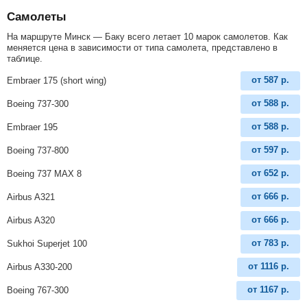
Самолеты
На маршруте Минск — Баку всего летает 10 марок самолетов. Как
меняется цена в зависимости от типа самолета, представлено в
таблице.
от
587
р.
Embraer 175 (short wing)
от
588
р.
Boeing 737-300
от
588
р.
Embraer 195
от
597
р.
Boeing 737-800
от
652
р.
Boeing 737 MAX 8
от
666
р.
Airbus A321
от
666
р.
Airbus A320
от
783
р.
Sukhoi Superjet 100
от
1116
р.
Airbus A330-200
от
1167
р.
Boeing 767-300