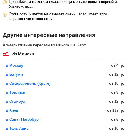
Цена билета в эконом-класс всегда меньше цены в первый и
бизнес-класс.
Стоимость билетов на самолет очень часто имеет ярко
выраженную сезонность.
Другие интересные направления
Альтернативные перелеты из Минска и в Баку:
из Минска
в Москву
от
4
р.
в Батуми
от
12
р.
в Симферополь (Крым)
от
10
р.
в Тбилиси
от
8
р.
в Стамбул
от
12
р.
в Киев
от
137
р.
в Санкт-Петербург
от
6
р.
в Тель-Авив
от
10
р.