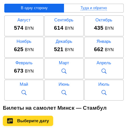
В одну сторону
Туда и обратно
Август
Сентябрь
Октябрь
574
614
435
BYN
BYN
BYN
Ноябрь
Декабрь
Январь
625
521
662
BYN
BYN
BYN
Февраль
Март
Апрель
673
BYN
Май
Июнь
Июль
Август
Сентябрь
Октябрь
Билеты на самолет Минск — Стамбул
1 138
892
1 094
BYN
BYN
BYN
Выберите дату
Ноябрь
Декабрь
Январь