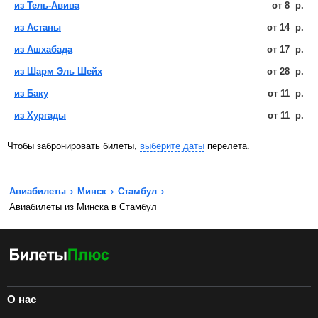
из Тель-Авива
от
8
р.
из Астаны
от
14
р.
из Ашхабада
от
17
р.
из Шарм Эль Шейх
от
28
р.
из Баку
от
11
р.
из Хургады
от
11
р.
Чтобы забронировать билеты,
выберите даты
перелета.
Авиабилеты
Минск
Стамбул
Авиабилеты из Минска в Стамбул
О нас