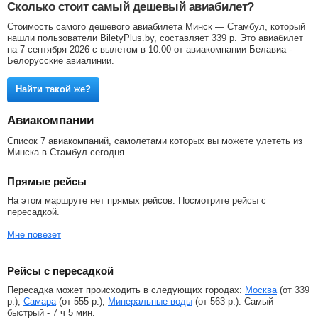
Сколько стоит самый дешевый авиабилет?
Стоимость самого дешевого авиабилета Минск — Стамбул, который
нашли пользователи BiletyPlus.by, составляет
339
р
. Это авиабилет
на 7 сентября 2026 с вылетом в 10:00 от авиакомпании Белавиа -
Белорусские авиалинии.
Найти такой же?
Авиакомпании
Список 7 авиакомпаний, самолетами которых вы можете улететь из
Минска в Стамбул сегодня.
Прямые рейсы
На этом маршруте нет прямых рейсов. Посмотрите рейсы с
пересадкой.
Мне повезет
Рейсы с пересадкой
Пересадка может происходить в следующих городах:
Москва
(от
339
р.
),
Самара
(от
555
р.
),
Минеральные воды
(от
563
р.
). Самый
быстрый - 7 ч 5 мин.