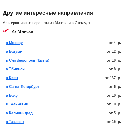
Другие интересные направления
Альтернативные перелеты из Минска и в Стамбул:
из Минска
в Москву
от
4
р.
в Батуми
от
12
р.
в Симферополь (Крым)
от
10
р.
в Тбилиси
от
8
р.
в Киев
от
137
р.
в Санкт-Петербург
от
6
р.
в Баку
от
10
р.
в Тель-Авив
от
10
р.
в Калининград
от
5
р.
в Ташкент
от
15
р.