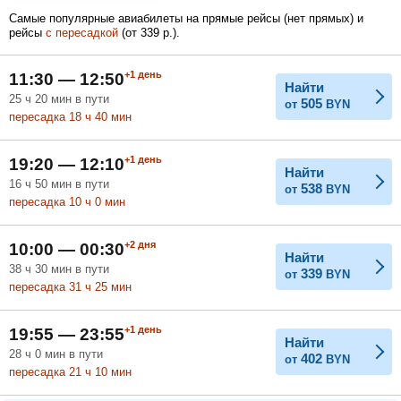
1 268
1 265
Самые популярные авиабилеты на прямые рейсы (нет прямых) и
BYN
BYN
рейсы
с пересадкой
(
от
339
р.
).
Февраль
Март
Апрель
+1
день
11:30 — 12:50
Найти
25
ч
20
мин
в пути
505
от
BYN
пересадка 18
ч
40
мин
Май
Июнь
Июль
+1
день
19:20 — 12:10
Найти
16
ч
50
мин
в пути
538
от
BYN
пересадка 10
ч
0
мин
+2
дня
10:00 — 00:30
Найти
38
ч
30
мин
в пути
339
от
BYN
пересадка 31
ч
25
мин
+1
день
19:55 — 23:55
Найти
28
ч
0
мин
в пути
402
от
BYN
пересадка 21
ч
10
мин