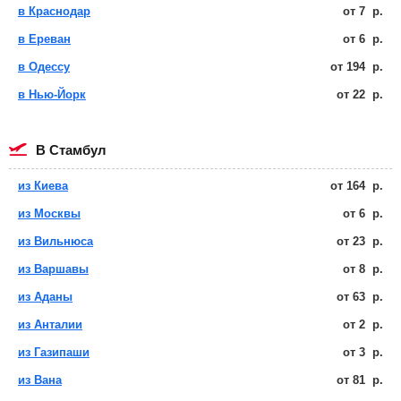
в Краснодар
от
7
р.
в Ереван
от
6
р.
в Одессу
от
194
р.
в Нью-Йорк
от
22
р.
в Стамбул
из Киева
от
164
р.
из Москвы
от
6
р.
из Вильнюса
от
23
р.
из Варшавы
от
8
р.
из Аданы
от
63
р.
из Анталии
от
2
р.
из Газипаши
от
3
р.
из Вана
от
81
р.