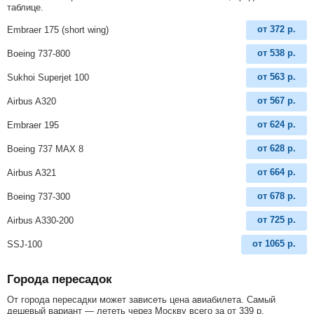
таблице.
от
372
р.
Embraer 175 (short wing)
от
538
р.
Boeing 737-800
от
563
р.
Sukhoi Superjet 100
от
567
р.
Airbus A320
от
624
р.
Embraer 195
от
628
р.
Boeing 737 MAX 8
от
664
р.
Airbus A321
от
678
р.
Boeing 737-300
от
725
р.
Airbus A330-200
от
1065
р.
SSJ-100
Города пересадок
От города пересадки может зависеть цена авиабилета. Самый
дешевый вариант — лететь через Москву всего за
от
339
р
.