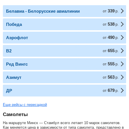
339
Белавиа - Белорусские авиалинии
от
р.
538
Победа
от
р.
490
Аэрофлот
от
р.
655
В2
от
р.
555
Ред Вингс
от
р.
563
Азимут
от
р.
679
ДР
от
р.
Еще рейсы с пересадкой
Самолеты
На маршруте Минск — Стамбул всего летает 10 марок самолетов.
Как меняется цена в зависимости от типа самолета, представлено в