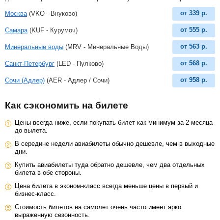
от
339
р.
Москва
(VKO - Внуково)
от
555
р.
Самара
(KUF - Курумоч)
от
563
р.
Минеральные воды
(MRV - Минеральные Воды)
от
568
р.
Санкт-Петербург
(LED - Пулково)
от
958
р.
Сочи (Адлер)
(AER - Адлер / Сочи)
Как сэкономить на билете
Цены всегда ниже, если покупать билет как минимум за 2 месяца
до вылета.
В середине недели авиабилеты обычно дешевле, чем в выходные
дни.
Купить авиабилеты туда обратно дешевле, чем два отдельных
билета в обе стороны.
Цена билета в эконом-класс всегда меньше цены в первый и
бизнес-класс.
Стоимость билетов на самолет очень часто имеет ярко
выраженную сезонность.