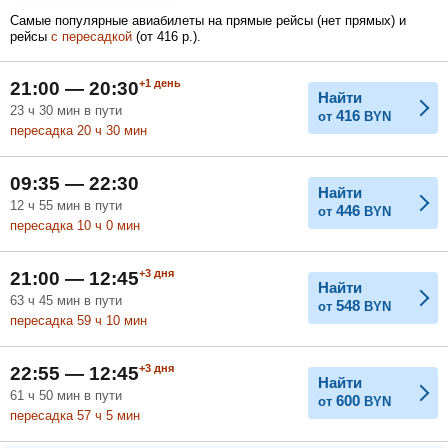
Самые популярные авиабилеты на прямые рейсы (нет прямых) и
рейсы
с пересадкой
(
от
416
р.
).
Февраль
Март
Апрель
+1
день
21:00 — 20:30
Найти
23
ч
30
мин
в пути
416
от
BYN
пересадка 20
ч
30
мин
Май
Июнь
Июль
09:35 — 22:30
Найти
12
ч
55
мин
в пути
446
от
BYN
пересадка 10
ч
0
мин
+3
дня
21:00 — 12:45
Найти
63
ч
45
мин
в пути
548
от
BYN
пересадка 59
ч
10
мин
+3
дня
22:55 — 12:45
Найти
61
ч
50
мин
в пути
600
от
BYN
пересадка 57
ч
5
мин