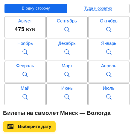
В одну сторону
Туда и обратно
Август
Сентябрь
Октябрь
475
BYN
Ноябрь
Декабрь
Январь
Февраль
Март
Апрель
Май
Июнь
Июль
Август
Сентябрь
Октябрь
Билеты на самолет Минск — Вологда
869
BYN
Выберите дату
Ноябрь
Декабрь
Январь