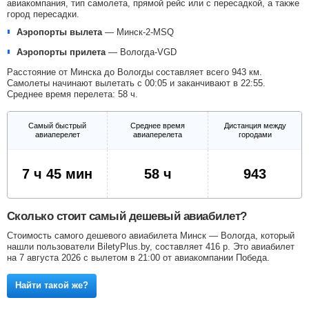
авиакомпания, тип самолета, прямой рейс или с пересадкой, а также
город пересадки.
Аэропорты вылета
—
Минск-2-MSQ
Аэропорты прилета
—
Вологда-VGD
Расстояние от Минска до Вологды составляет всего 943 км.
Самолеты начинают вылетать с 00:05 и заканчивают в 22:55.
Среднее время перелета: 58 ч.
Самый быстрый
Среднее время
Дистанция между
авиаперелет
авиаперелета
городами
7 ч 45 мин
58 ч
943
Сколько стоит самый дешевый авиабилет?
Стоимость самого дешевого авиабилета Минск — Вологда, который
нашли пользователи BiletyPlus.by, составляет
416
р
. Это авиабилет
на 7 августа 2026 с вылетом в 21:00 от авиакомпании Победа.
Найти такой же?