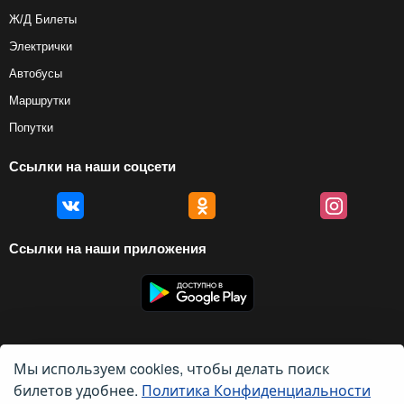
Ж/Д Билеты
Электрички
Автобусы
Маршрутки
Попутки
Ссылки на наши соцсети
Ссылки на наши приложения
Мы используем cookies, чтобы делать поиск
© 2012 — 2026, Biletyplus, ООО «Инновэйтив Трэвел Текнолоджиз». Все
права защищены. Использование этого сайта означает принятие правил
билетов удобнее.
Политика Конфиденциальности
пользовательского соглашения
и
политики конфиденциальности
.