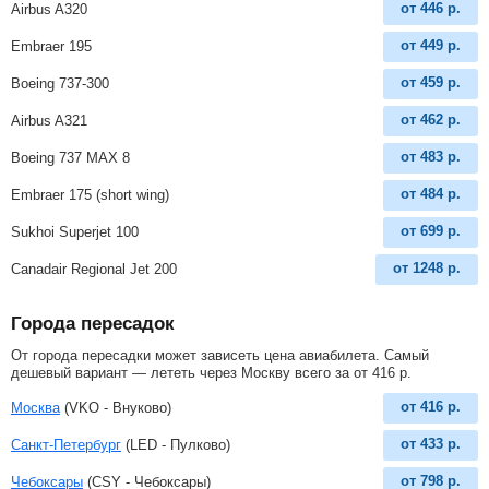
от
446
р.
Airbus A320
от
449
р.
Embraer 195
от
459
р.
Boeing 737-300
от
462
р.
Airbus A321
от
483
р.
Boeing 737 MAX 8
от
484
р.
Embraer 175 (short wing)
от
699
р.
Sukhoi Superjet 100
от
1248
р.
Canadair Regional Jet 200
Города пересадок
От города пересадки может зависеть цена авиабилета. Самый
дешевый вариант — лететь через Москву всего за
от
416
р
.
от
416
р.
Москва
(VKO - Внуково)
от
433
р.
Санкт-Петербург
(LED - Пулково)
от
798
р.
Чебоксары
(CSY - Чебоксары)