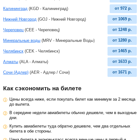
от
972
р.
Калининград
(KGD - Калининград)
от
1069
р.
Нижний Новгород
(GOJ - Нижний Новгород)
от
1248
р.
Череповец
(CEE - Череповец)
от
1280
р.
Минеральные воды
(MRV - Минеральные Воды)
от
1465
р.
Челябинск
(CEK - Челябинск)
от
1633
р.
Алматы
(ALA - Алматы)
от
1671
р.
Сочи (Адлер)
(AER - Адлер / Сочи)
Как сэкономить на билете
Цены всегда ниже, если покупать билет как минимум за 2 месяца
до вылета.
В середине недели авиабилеты обычно дешевле, чем в выходные
дни.
Купить авиабилеты туда обратно дешевле, чем два отдельных
билета в обе стороны.
Цена билета в эконом-класс всегда меньше цены в первый и