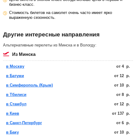
бизнес-класс.
Стоимость билетов на самолет очень часто имеет ярко
выраженную сезонность.
Другие интересные направления
Альтернативные перелеты из Минска и в Вологду:
из Минска
в Москву
от
4
р.
в Батуми
от
12
р.
в Симферополь (Крым)
от
10
р.
в Тбилиси
от
8
р.
в Стамбул
от
12
р.
в Киев
от
137
р.
в Санкт-Петербург
от
6
р.
в Баку
от
10
р.