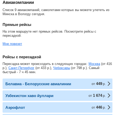
Авиакомпании
Список 9 авиакомпаний, самолетами которых вы можете улететь из
Минска в Вологду сегодня.
Прямые рейсы
На этом маршруте нет прямых рейсов. Посмотрите рейсы с
пересадкой.
Мне повезет
Рейсы с пересадкой
Пересадка может происходить в следующих городах:
Москва
(от
416
р.
),
Санкт-Петербург
(от
433
р.
),
Чебоксары
(от
798
р.
). Самый
быстрый - 7 ч 45 мин.
449
Белавиа - Белорусские авиалинии
от
р.
1 674
Узбекистон хаво йуллари
от
р.
446
Аэрофлот
от
р.