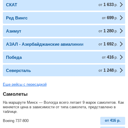
1 633
СКАТ
от
р.
699
Ред Вингс
от
р.
1 280
Азимут
от
р.
1 692
АЗАЛ - Азербайджанские авиалинии
от
р.
416
Победа
от
р.
1 248
Северсталь
от
р.
Еще рейсы с пересадкой
Самолеты
На маршруте Минск — Вологда всего летает 9 марок самолетов. Как
меняется цена в зависимости от типа самолета, представлено в
таблице.
от
416
р.
Boeing 737-800