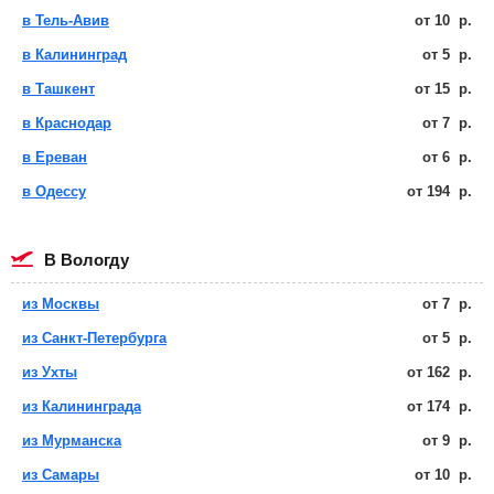
в Тель-Авив
от
10
р.
в Калининград
от
5
р.
в Ташкент
от
15
р.
в Краснодар
от
7
р.
в Ереван
от
6
р.
в Одессу
от
194
р.
в Вологду
из Москвы
от
7
р.
из Санкт-Петербурга
от
5
р.
из Ухты
от
162
р.
из Калининграда
от
174
р.
из Мурманска
от
9
р.
из Самары
от
10
р.